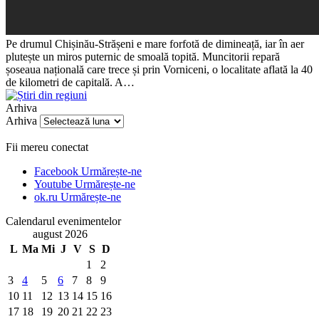
Pe drumul Chișinău-Strășeni e mare forfotă de dimineață, iar în aer
plutește un miros puternic de smoală topită. Muncitorii repară
șoseaua națională care trece și prin Vorniceni, o localitate aflată la 40
de kilometri de capitală. A…
Arhiva
Arhiva
Fii mereu conectat
Facebook
Urmărește-ne
Youtube
Urmărește-ne
ok.ru
Urmărește-ne
Calendarul evenimentelor
august 2026
L
Ma
Mi
J
V
S
D
1
2
3
4
5
6
7
8
9
10
11
12
13
14
15
16
17
18
19
20
21
22
23