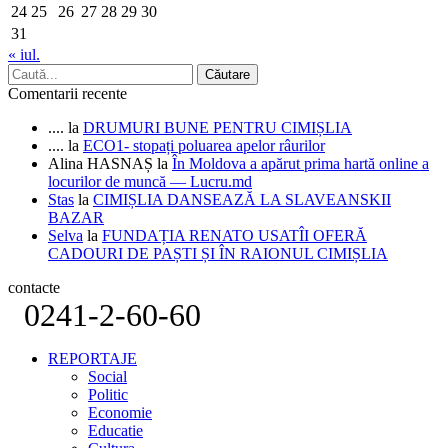
24
25
26
27
28
29
30
31
« iul.
Comentarii recente
....
la
DRUMURI BUNE PENTRU CIMIȘLIA
....
la
ECO1- stopați poluarea apelor râurilor
Alina HASNAȘ
la
În Moldova a apărut prima hartă online a
locurilor de muncă — Lucru.md
Stas
la
CIMIȘLIA DANSEAZĂ LA SLAVEANSKII
BAZAR
Selva
la
FUNDAȚIA RENATO USATÎI OFERĂ
CADOURI DE PAȘTI ȘI ÎN RAIONUL CIMIȘLIA
contacte
0241-2-60-60
REPORTAJE
Social
Politic
Economie
Educatie