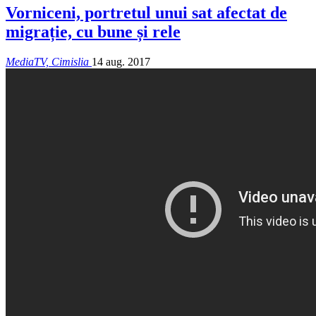
Vorniceni, portretul unui sat afectat de
migrație, cu bune și rele
MediaTV, Cimislia
14 aug. 2017