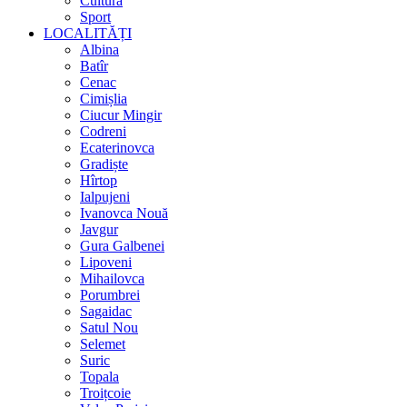
Cultura
Sport
LOCALITĂȚI
Albina
Batîr
Cenac
Cimișlia
Ciucur Mingir
Codreni
Ecaterinovca
Gradiște
Hîrtop
Ialpujeni
Ivanovca Nouă
Javgur
Gura Galbenei
Lipoveni
Mihailovca
Porumbrei
Sagaidac
Satul Nou
Selemet
Suric
Topala
Troițcoie