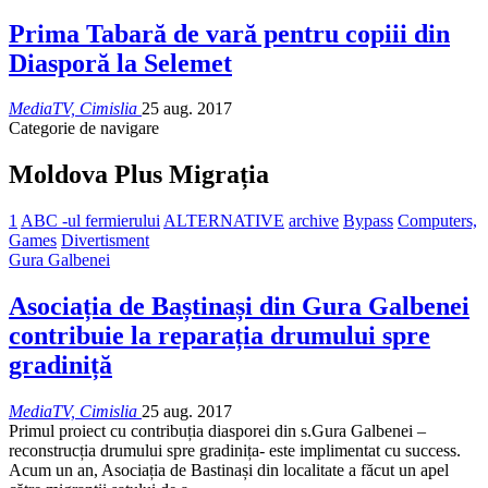
Prima Tabară de vară pentru copiii din
Diasporă la Selemet
MediaTV, Cimislia
25 aug. 2017
Categorie de navigare
Moldova Plus Migrația
1
ABC -ul fermierului
ALTERNATIVE
archive
Bypass
Computers,
Games
Divertisment
Gura Galbenei
Asociația de Baștinași din Gura Galbenei
contribuie la reparația drumului spre
gradiniță
MediaTV, Cimislia
25 aug. 2017
Primul proiect cu contribuția diasporei din s.Gura Galbenei –
reconstrucția drumului spre gradinița- este implimentat cu success.
Acum un an, Asociația de Bastinași din localitate a făcut un apel