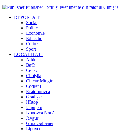
Publisher - Știri și evenimente din raionul Cimișlia
REPORTAJE
Social
Politic
Economie
Educatie
Cultura
Sport
LOCALITĂȚI
Albina
Batîr
Cenac
Cimișlia
Ciucur Mingir
Codreni
Ecaterinovca
Gradiște
Hîrtop
Ialpujeni
Ivanovca Nouă
Javgur
Gura Galbenei
Lipoveni