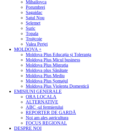
Mihailovca
Porumbrei
Sagaidac
Satul Nou
Selemet
Suric
Topala
Troițcoie
Valea Perjei
MOLDOVA +
Moldova Plus Educația și Toleranța
Moldova Plus Micul business
Moldova Plus Migrația
Moldova plus Sănătate
Moldova Plus Mediu
Moldova Plus Șomajul
Moldova Plus Violența Domestică
EMISIUNI GENERALE
ORA LOCALA
ALTERNATIVE
ABC -ul fermierului
REPORTER DE GARDĂ
Noi am ales agricultura
FOCUS REGIONAL
DESPRE NOI