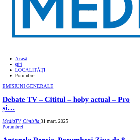
Acasă
ştiri
LOCALITĂȚI
Porumbrei
EMISIUNI GENERALE
Debate TV – Cititul – hoby actual – Pro
și…
MediaTV, Cimislia
31 mart. 2025
Porumbrei
Antonela Percic, Porumbrei Ziua de 8