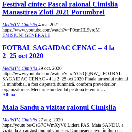
Festival cintec Pascal raional Cimislia
Manastirea Zloti 2021 Porumbrei
MediaTV, Cimislia
4 mai 2021
https://www.youtube.com/watch?v=P0cmHL9yrqM
EMISIUNI GENERALE
FOTBAL SAGAIDAC CENAC – 4 la
2_25 oct 2020
MediaTV, Cimislia
29 oct. 2020
https://www.youtube.com/watch?v=xIYOcQQNW_I FOTBAL
SAGAIDAC CENAC - 4 la 2_25 oct 2020 Finala turneului raional
la minifotbal, a fost disputată duminică, conform prevederilor
organizatorice. Meciurile au derulat pe două terenuri:
…
Albina
Maia Sandu a vizitat raionul Cimișlia
MediaTV, Cimislia
27 aug. 2020
https://youtu.be/QsG7CWmXyV0 Lidera PAS, Maia SANDU, a
vizitat la 25 august raionul Cimislia. Dumneaei a avut întîlniri cu