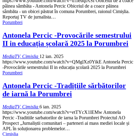
https://www.youtube.com/watch?v=tf1ieuqlASI
Obiceiul de a coace
pâinea sâmbăta - Antonela Percic
Obiceiul de a coace păinea
sâmbăta - un obicei păstrat în comuna Porumbrei, raionul Cimișlia.
Reportaj TV de jurnalista
…
Porumbrei
Antonela Percic -Provocările semestrului
II in educația școlară 2025 la Porumbrei
MediaTV, Cimislia
12 ian. 2025
https://www.youtube.com/watch?v=QMglXz0YikE
Antonela Percic
-Provocările semestrului II in educația școlară 2025 la Porumbrei
Porumbrei
Antonela Percic -Tradițiile sărbătorilor
de iarnă la Porumbrei
MediaTV, Cimislia
6 ian. 2025
https://www.youtube.com/watch?v=etTYcX1lEMw
Antonela
Percic -Traditiile sarbatorilor de iarna la Porumbrei
Proiectul AO
Prospect „Jurnaliștii comunitari – parteneri ai mass mediei locale și
APL în soluționarea problemelor
…
Cimișlia