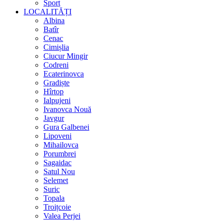
Sport
LOCALITĂȚI
Albina
Batîr
Cenac
Cimișlia
Ciucur Mingir
Codreni
Ecaterinovca
Gradiște
Hîrtop
Ialpujeni
Ivanovca Nouă
Javgur
Gura Galbenei
Lipoveni
Mihailovca
Porumbrei
Sagaidac
Satul Nou
Selemet
Suric
Topala
Troițcoie
Valea Perjei