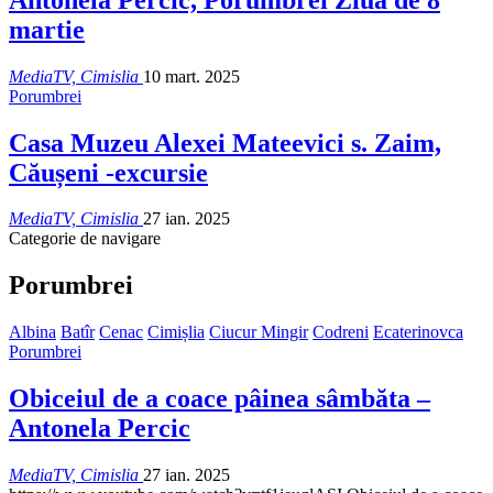
martie
MediaTV, Cimislia
10 mart. 2025
Porumbrei
Casa Muzeu Alexei Mateevici s. Zaim,
Căușeni -excursie
MediaTV, Cimislia
27 ian. 2025
Categorie de navigare
Porumbrei
Albina
Batîr
Cenac
Cimișlia
Ciucur Mingir
Codreni
Ecaterinovca
Porumbrei
Obiceiul de a coace pâinea sâmbăta –
Antonela Percic
MediaTV, Cimislia
27 ian. 2025