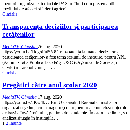
membrii organizației teritoriale PAS, întîlniri cu reprezentanții
mediului de afaceri și liderii agricoli.
…
Cimișlia
Transparența deciziilor și participarea
cetățenilor
MediaTV, Cimislia
26 aug. 2020
https://youtu.be/Hogoiful5Y8 Transparența la luarea deciziilor și
participarea cetățenilor- a fost tema sesiunii de instruire, pentru APL
(Administratia Publica Locala) și OSC (Organizațiile Societății
Civile) în raionul Cimișlia.
…
Cimișlia
Pregătiri către anul școlar 2020
MediaTV, Cimislia
17 aug. 2020
https://youtu.be/cKw4kvCRnuU Consiliul Raional Cimișlia , a
organizat o ședință cu managerii școlari ,pentru a concretiza crițeriile
de bază a învățămîntului, pe timp de pandemie. În cadrul ședinței, sa
analizat situația în instituțiile
…
1
2
Înainte