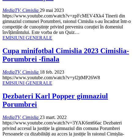
MediaTV, Cimislia
29 mai 2023
https://www.youtube.com/watch?v=zpFcMEV4Xk4
Tinerii din
gimnaziul comunei Porumbrei, raionul Cimislia s-au încadrat într-o
competiție de cunoștințe privind prevenira coruției în domeniul
învîțămîntului. Este vorba de un Quiz
…
EMISIUNI GENERALE
Cupa minifotbal Cimislia 2023 Cimislia-
Porumbrei -finala
MediaTV, Cimislia
18 feb. 2023
https://www.youtube.com/watch?v=yl2jtMP26W8
EMISIUNI GENERALE
Dezbateri Karl Popper gimnaziul
Porumbrei
MediaTV, Cimislia
23 mart. 2022
https://www.youtube.com/watch?v=3YAK6mt66ac
Dezbateri
privind accesul la justiție la gimnaziul din comuna Porumbrei
Persoanele cu dizabilități au acces la justiție în raionul Cimișlia-