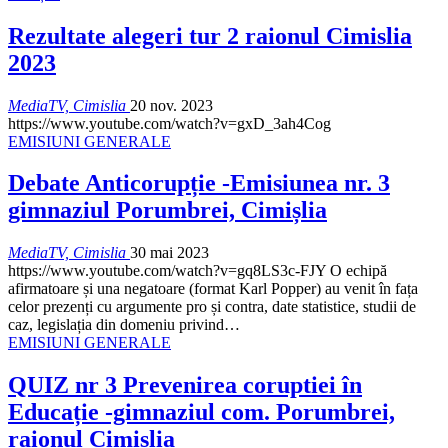
Rezultate alegeri tur 2 raionul Cimislia
2023
MediaTV, Cimislia
20 nov. 2023
https://www.youtube.com/watch?v=gxD_3ah4Cog
EMISIUNI GENERALE
Debate Anticorupție -Emisiunea nr. 3
gimnaziul Porumbrei, Cimișlia
MediaTV, Cimislia
30 mai 2023
https://www.youtube.com/watch?v=gq8LS3c-FJY
O echipă
afirmatoare și una negatoare (format Karl Popper) au venit în fața
celor prezenți cu argumente pro și contra, date statistice, studii de
caz, legislația din domeniu privind
…
EMISIUNI GENERALE
QUIZ nr 3 Prevenirea coruptiei în
Educație -gimnaziul com. Porumbrei,
raionul Cimișlia