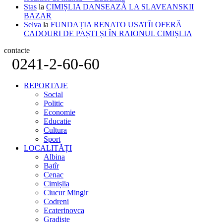
Stas
la
CIMIȘLIA DANSEAZĂ LA SLAVEANSKII
BAZAR
Selva
la
FUNDAȚIA RENATO USATÎI OFERĂ
CADOURI DE PAȘTI ȘI ÎN RAIONUL CIMIȘLIA
contacte
0241-2-60-60
REPORTAJE
Social
Politic
Economie
Educatie
Cultura
Sport
LOCALITĂȚI
Albina
Batîr
Cenac
Cimișlia
Ciucur Mingir
Codreni
Ecaterinovca
Gradiște