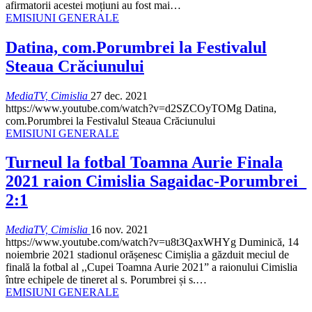
afirmatorii acestei moțiuni au fost mai
…
EMISIUNI GENERALE
Datina, com.Porumbrei la Festivalul
Steaua Crăciunului
MediaTV, Cimislia
27 dec. 2021
https://www.youtube.com/watch?v=d2SZCOyTOMg Datina,
com.Porumbrei la Festivalul Steaua Crăciunului
EMISIUNI GENERALE
Turneul la fotbal Toamna Aurie Finala
2021 raion Cimislia Sagaidac-Porumbrei_
2:1
MediaTV, Cimislia
16 nov. 2021
https://www.youtube.com/watch?v=u8t3QaxWHYg Duminică, 14
noiembrie 2021 stadionul orășenesc Cimișlia a găzduit meciul de
finală la fotbal al ,,Cupei Toamna Aurie 2021” a raionului Cimislia
între echipele de tineret al s. Porumbrei și s.
…
EMISIUNI GENERALE