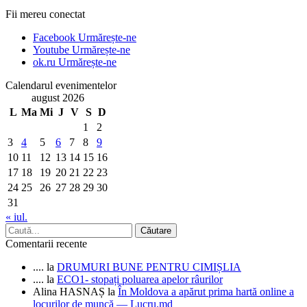
Fii mereu conectat
Facebook
Urmărește-ne
Youtube
Urmărește-ne
ok.ru
Urmărește-ne
Calendarul evenimentelor
august 2026
L
Ma
Mi
J
V
S
D
1
2
3
4
5
6
7
8
9
10
11
12
13
14
15
16
17
18
19
20
21
22
23
24
25
26
27
28
29
30
31
« iul.
Comentarii recente
....
la
DRUMURI BUNE PENTRU CIMIȘLIA
....
la
ECO1- stopați poluarea apelor râurilor
Alina HASNAȘ
la
În Moldova a apărut prima hartă online a
locurilor de muncă — Lucru.md