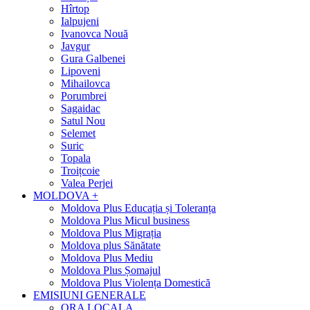
Hîrtop
Ialpujeni
Ivanovca Nouă
Javgur
Gura Galbenei
Lipoveni
Mihailovca
Porumbrei
Sagaidac
Satul Nou
Selemet
Suric
Topala
Troițcoie
Valea Perjei
MOLDOVA +
Moldova Plus Educația și Toleranța
Moldova Plus Micul business
Moldova Plus Migrația
Moldova plus Sănătate
Moldova Plus Mediu
Moldova Plus Șomajul
Moldova Plus Violența Domestică
EMISIUNI GENERALE
ORA LOCALA