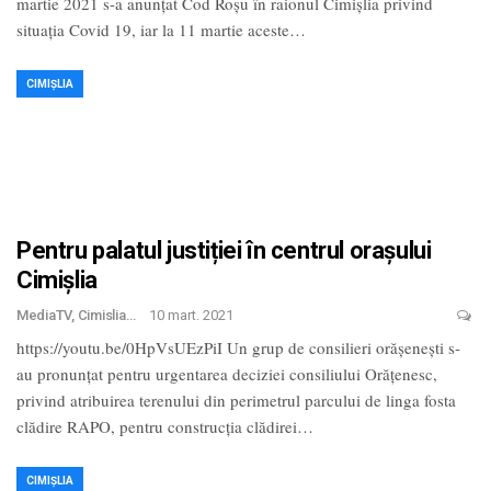
martie 2021 s-a anunțat Cod Roșu în raionul Cimișlia privind
situația Covid 19, iar la 11 martie aceste
…
CIMIȘLIA
Pentru palatul justiției în centrul orașului
Cimișlia
MediaTV, Cimislia
10 mart. 2021
https://youtu.be/0HpVsUEzPiI Un grup de consilieri orășenești s-
au pronunțat pentru urgentarea deciziei consiliului Orățenesc,
privind atribuirea terenului din perimetrul parcului de linga fosta
clădire RAPO, pentru construcția clădirei
…
CIMIȘLIA