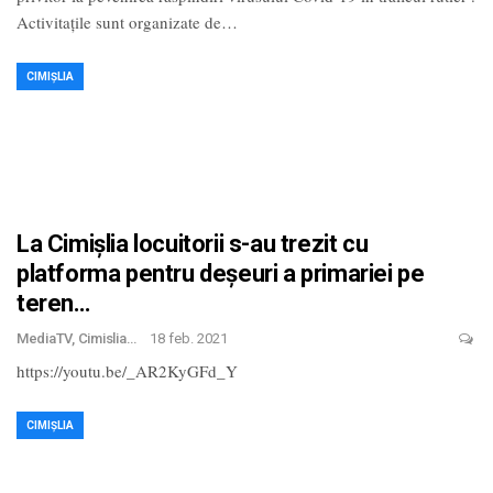
Activitațile sunt organizate de
…
CIMIȘLIA
La Cimișlia locuitorii s-au trezit cu
platforma pentru deșeuri a primariei pe
teren…
MediaTV, Cimislia
18 feb. 2021
https://youtu.be/_AR2KyGFd_Y
CIMIȘLIA