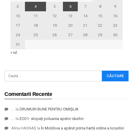
3
4
5
6
7
8
9
10
11
12
13
14
15
16
17
18
19
20
21
22
23
24
25
26
27
28
29
30
31
« iul.
Comentarii Recente
....
la
DRUMURI BUNE PENTRU CIMIȘLIA
....
la
ECO1- stopați poluarea apelor râurilor
Alina HASNAȘ
la
În Moldova a apărut prima hartă online a locurilor