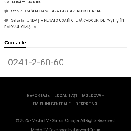
de muncă — Lucru.md
Stas
la
CIMIȘLIA DANSEAZĂ LA SLAVEANSKII BAZAR
Selva
la
FUNDAȚIA RENATO USATÎI OFERĂ CADOURI DE PAȘTI ȘI ÎN
RAIONUL CIMIȘLIA
Contacte
0241-2-60-60
REPORTAJE
LOCALITĂȚI
MOLDOVA +
EMISIUNI GENERALE
DESPRE NOI
© 2026 - Media TV - Știri din Cimișlia. All Rights Reserved.
Media TV
Developed by
iForward Group