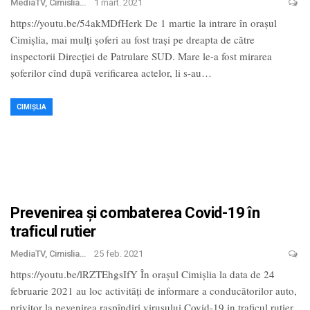
MediaTV, Cimislia
1 mart. 2021
https://youtu.be/54akMDfHerk De 1 martie la intrare în orașul
Cimișlia, mai mulți șoferi au fost trași pe dreapta de către
inspectorii Direcției de Patrulare SUD. Mare le-a fost mirarea
șoferilor cînd după verificarea actelor, li s-au
…
CIMIȘLIA
Prevenirea și combaterea Covid-19 în
traficul rutier
MediaTV, Cimislia
25 feb. 2021
https://youtu.be/lRZTEhgsIfY În orașul Cimișlia la data de 24
februarie 2021 au loc activități de informare a conducătorilor auto,
privitor la pevenirea raspîndiri virusului Covid-19 in traficul rutier .