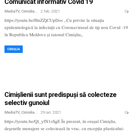
Comunicat informativ Covid 19
MediaTV, Cimislia
2 feb. 2021
https://youtu.be/HnZZjCUpDos ,,Cu privire la situația
epidemiologică la infectații cu Coronavirusul de tip nou Covid -19
în Republica Moldova și raionul Cimișlia,,
CIMIȘLIA
Cimișlienii sunt predispuși să colecteze
selectiv gunoiul
MediaTV, Cimislia
29 ian. 2021
https://youtu.be/Ql_yfN1sSgE În prezent, în orașul Cimișlia,
deșeurile menajere se colectează în vrac, cu excepția plasticului-