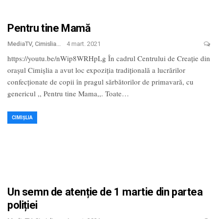
Pentru tine Mamă
MediaTV, Cimislia
4 mart. 2021
https://youtu.be/nWip8WRHpLg În cadrul Centrului de Creație din
orașul Cimișlia a avut loc expoziția tradițională a lucrărilor
confecționate de copii în pragul sărbătorilor de primavară, cu
genericul ,, Pentru tine Mama,,. Toate
…
CIMIȘLIA
Un semn de atenție de 1 martie din partea
poliției