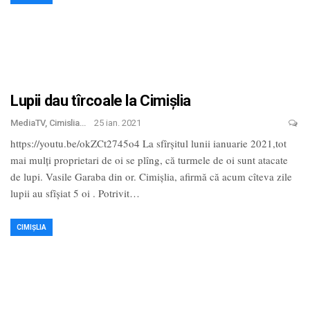
Lupii dau tîrcoale la Cimișlia
MediaTV, Cimislia
25 ian. 2021
https://youtu.be/okZCt2745o4 La sfîrșitul lunii ianuarie 2021,tot
mai mulți proprietari de oi se plîng, că turmele de oi sunt atacate
de lupi. Vasile Garaba din or. Cimișlia, afirmă că acum cîteva zile
lupii au sfîșiat 5 oi . Potrivit
…
CIMIȘLIA