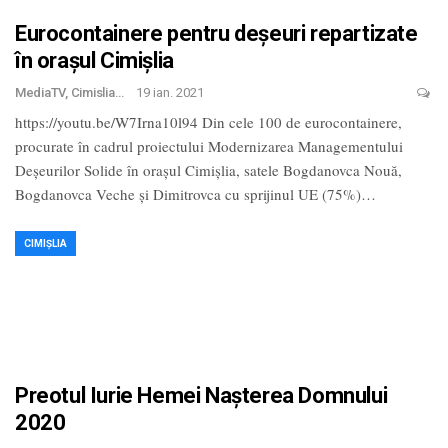
Eurocontainere pentru deșeuri repartizate
în orașul Cimișlia
MediaTV, Cimislia
19 ian. 2021
https://youtu.be/W7Irna10l94 Din cele 100 de eurocontainere,
procurate în cadrul proiectului Modernizarea Managementului
Deșeurilor Solide în orașul Cimișlia, satele Bogdanovca Nouă,
Bogdanovca Veche și Dimitrovca cu sprijinul UE (75%)
…
CIMIȘLIA
Preotul Iurie Hemei Nașterea Domnului
2020