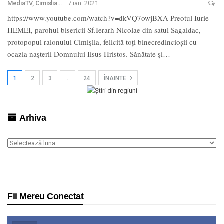
MediaTV, Cimislia
7 ian. 2021
https://www.youtube.com/watch?v=dkVQ7owjBXA Preotul Iurie
HEMEI, parohul bisericii Sf.Ierarh Nicolae din satul Sagaidac,
protopopul raionului Cimișlia, felicită toți binecredincioșii cu
ocazia nașterii Domnului Iisus Hristos. Sănătate și
…
1
2
3
…
24
ÎNAINTE
Arhiva
Arhiva
Fii Mereu Conectat