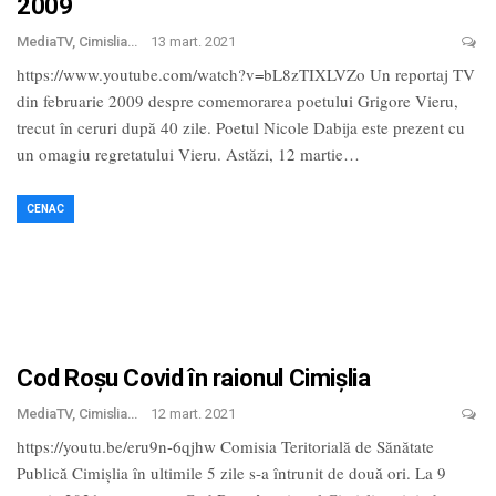
2009
MediaTV, Cimislia
13 mart. 2021
https://www.youtube.com/watch?v=bL8zTIXLVZo Un reportaj TV
din februarie 2009 despre comemorarea poetului Grigore Vieru,
trecut în ceruri după 40 zile. Poetul Nicole Dabija este prezent cu
un omagiu regretatului Vieru. Astăzi, 12 martie
…
CENAC
Cod Roșu Covid în raionul Cimișlia
MediaTV, Cimislia
12 mart. 2021
https://youtu.be/eru9n-6qjhw Comisia Teritorială de Sănătate
Publică Cimișlia în ultimile 5 zile s-a întrunit de două ori. La 9