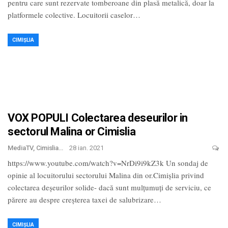
pentru care sunt rezervate tomberoane din plasă metalică, doar la
platformele colective. Locuitorii caselor
…
CIMIȘLIA
VOX POPULI Colectarea deseurilor in
sectorul Malina or Cimislia
MediaTV, Cimislia
28 ian. 2021
https://www.youtube.com/watch?v=NrDi9i9kZ3k Un sondaj de
opinie al locuitorului sectorului Malina din or.Cimișlia privind
colectarea deșeurilor solide- dacă sunt mulțumuți de serviciu, ce
părere au despre creșterea taxei de salubrizare
…
CIMIȘLIA