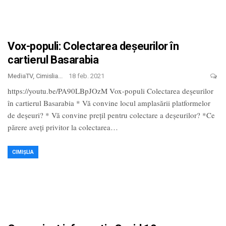
Vox-populi: Colectarea deșeurilor în
cartierul Basarabia
MediaTV, Cimislia
18 feb. 2021
https://youtu.be/PA90LBpJOzM Vox-populi Colectarea deșeurilor
în cartierul Basarabia * Vă convine locul amplasării platformelor
de deșeuri? * Vă convine prețil pentru colectare a deșeurilor? *Ce
părere aveți privitor la colectarea
…
CIMIȘLIA