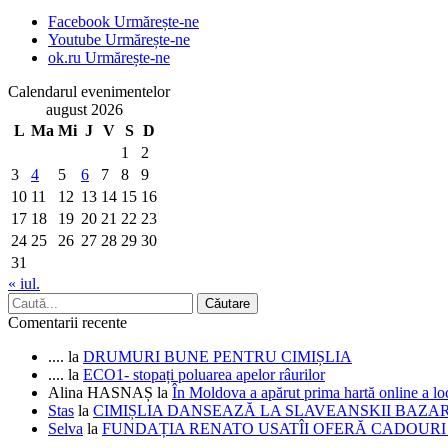
Facebook
Urmărește-ne
Youtube
Urmărește-ne
ok.ru
Urmărește-ne
Calendarul evenimentelor
august 2026
L
Ma
Mi
J
V
S
D
1
2
3
4
5
6
7
8
9
10
11
12
13
14
15
16
17
18
19
20
21
22
23
24
25
26
27
28
29
30
31
« iul.
Comentarii recente
....
la
DRUMURI BUNE PENTRU CIMIȘLIA
....
la
ECO1- stopați poluarea apelor râurilor
Alina HASNAȘ
la
În Moldova a apărut prima hartă online a 
Stas
la
CIMIȘLIA DANSEAZĂ LA SLAVEANSKII BAZA
Selva
la
FUNDAȚIA RENATO USATÎI OFERĂ CADOURI D