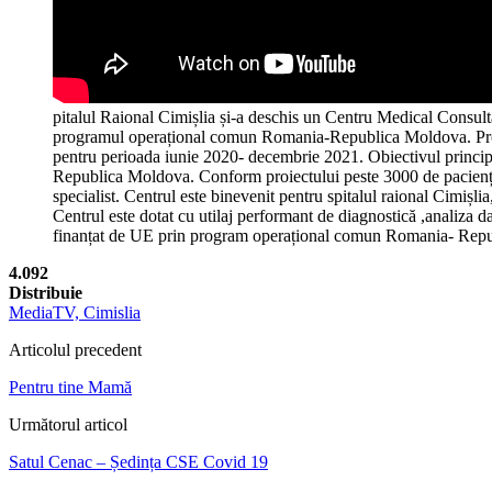
pitalul Raional Cimișlia și-a deschis un Centru Medical Consulta
programul operațional comun Romania-Republica Moldova. Proiec
pentru perioada iunie 2020- decembrie 2021. Obiectivul principal 
Republica Moldova. Conform proiectului peste 3000 de pacienți di
specialist. Centrul este binevenit pentru spitalul raional Cimișli
Centrul este dotat cu utilaj performant de diagnostică ,analiza d
finanțat de UE prin program operațional comun Romania- Rep
4.092
Distribuie
MediaTV, Cimislia
Articolul precedent
Pentru tine Mamă
Următorul articol
Satul Cenac – Ședința CSE Covid 19