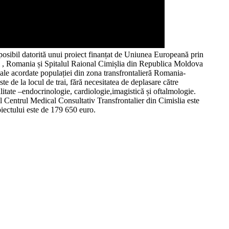
 posibil datorită unui proiect finanțat de Uniunea Europeană prin
i , Romania și Spitalul Raional Cimișlia din Republica Moldova
icale acordate populației din zona transfrontalieră Romania-
 de la locul de trai, fără necesitatea de deplasare către
alitate –endocrinologie, cardiologie,imagistică și oftalmologie.
ul Centrul Medical Consultativ Transfrontalier din Cimislia este
ctului este de 179 650 euro.