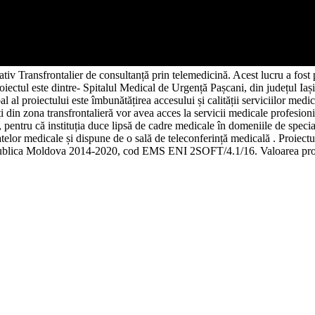
tiv Transfrontalier de consultanță prin telemedicină. Acest lucru a fost
tul este dintre- Spitalul Medical de Urgență Pașcani, din județul Iaș
al proiectului este îmbunătățirea accesului și calității serviciilor med
n zona transfrontalieră vor avea acces la servicii medicale profesioniste
a, pentru că instituția duce lipsă de cadre medicale în domeniile de speci
atelor medicale și dispune de o sală de teleconferință medicală . Proiect
ublica Moldova 2014-2020, cod EMS ENI 2SOFT/4.1/16. Valoarea proie