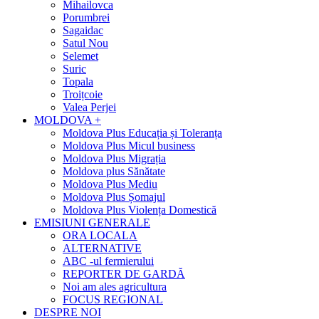
Mihailovca
Porumbrei
Sagaidac
Satul Nou
Selemet
Suric
Topala
Troițcoie
Valea Perjei
MOLDOVA +
Moldova Plus Educația și Toleranța
Moldova Plus Micul business
Moldova Plus Migrația
Moldova plus Sănătate
Moldova Plus Mediu
Moldova Plus Șomajul
Moldova Plus Violența Domestică
EMISIUNI GENERALE
ORA LOCALA
ALTERNATIVE
ABC -ul fermierului
REPORTER DE GARDĂ
Noi am ales agricultura
FOCUS REGIONAL
DESPRE NOI