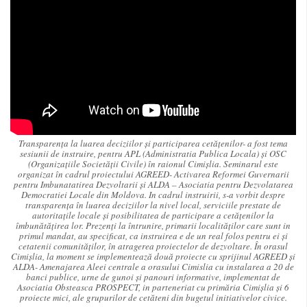
Transparența la luarea deciziilor și participarea cetățenilor- a fost tema
sesiunii de instruire, pentru APL (Administratia Publica Locala) și OSC
(Organizațiile Societății Civile) în raionul Cimișlia. Seminarul este
organizat în cadrul proiectului AGREED- Activarea Reformei Guvernarii
pentru Imbunatatirea Dezvoltarii și ALDA – Asociatia pentru Dezvolatarea
Democratiei Locale din Moldova. In cadrul instruirii, s-a vorbit despre
transparența în luarea deciziilor la nivel local, serviciile prestate de
autoritațile locale și posibilitatea de participare a cetățenilor la
îmbunătățirea lor. Prezenți la întrunire, primarii localităților care sunt in
primul mandat, au specificat, ca instruirea e de un real folos pentru ei și
cetatenii comunităților, în atragerea proiectelor de dezvoltare. În orasul
Cimișlia, la moment se implementează două proiecte cu sprijinul AGREED și
ALDA- Amenajarea Aleei centrale a orasului Cimislia cu instalarea a 20 de
banci publice, urne de gunoi și panouri informative, implementat de
Asociatia Obsteasca PROSPECT, in parteneriat cu primăria Cimișlia și 6
proiecte mici, ale grupurilor de cetăteni din bugetul initiativelor civice.