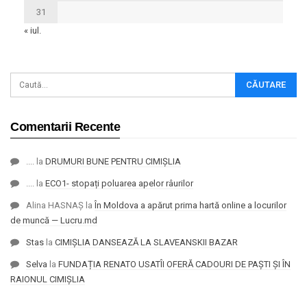
31
« iul.
Comentarii Recente
....
la
DRUMURI BUNE PENTRU CIMIȘLIA
....
la
ECO1- stopați poluarea apelor râurilor
Alina HASNAȘ
la
În Moldova a apărut prima hartă online a locurilor
de muncă — Lucru.md
Stas
la
CIMIȘLIA DANSEAZĂ LA SLAVEANSKII BAZAR
Selva
la
FUNDAȚIA RENATO USATÎI OFERĂ CADOURI DE PAȘTI ȘI ÎN
RAIONUL CIMIȘLIA