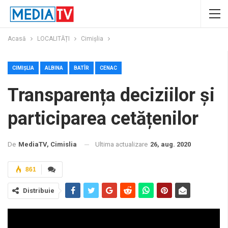
Acasă
LOCALITĂȚI
Cimișlia
CIMIȘLIA
ALBINA
BATÎR
CENAC
Transparența deciziilor și
participarea cetățenilor
Ultima actualizare
26, aug. 2020
De
MediaTV, Cimislia
861
Distribuie