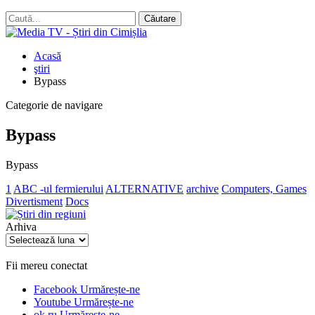
Acasă
ştiri
Bypass
Categorie de navigare
Bypass
Bypass
1
ABC -ul fermierului
ALTERNATIVE
archive
Computers, Games
Divertisment
Docs
Arhiva
Arhiva
Fii mereu conectat
Facebook
Urmărește-ne
Youtube
Urmărește-ne
ok.ru
Urmărește-ne