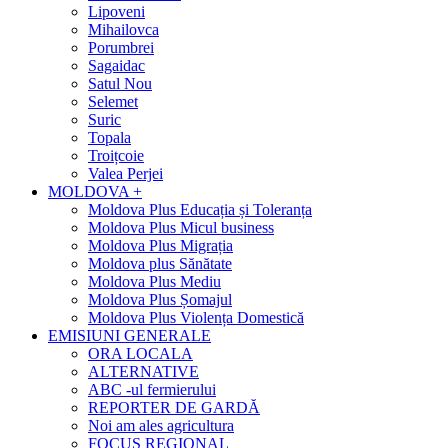
Lipoveni
Mihailovca
Porumbrei
Sagaidac
Satul Nou
Selemet
Suric
Topala
Troițcoie
Valea Perjei
MOLDOVA +
Moldova Plus Educația și Toleranța
Moldova Plus Micul business
Moldova Plus Migrația
Moldova plus Sănătate
Moldova Plus Mediu
Moldova Plus Șomajul
Moldova Plus Violența Domestică
EMISIUNI GENERALE
ORA LOCALA
ALTERNATIVE
ABC -ul fermierului
REPORTER DE GARDĂ
Noi am ales agricultura
FOCUS REGIONAL