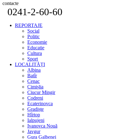
contacte
0241-2-60-60
REPORTAJE
Social
Politic
Economie
Educatie
Cultura
Sport
LOCALITĂȚI
Albina
Batîr
Cenac
Cimișlia
Ciucur Mingir
Codreni
Ecaterinovca
Gradiște
Hîrtop
Ialpujeni
Ivanovca Nouă
Javgur
Gura Galbenei