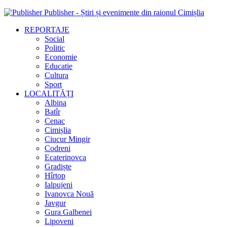
Publisher - Știri și evenimente din raionul Cimișlia
REPORTAJE
Social
Politic
Economie
Educatie
Cultura
Sport
LOCALITĂȚI
Albina
Batîr
Cenac
Cimișlia
Ciucur Mingir
Codreni
Ecaterinovca
Gradiște
Hîrtop
Ialpujeni
Ivanovca Nouă
Javgur
Gura Galbenei
Lipoveni