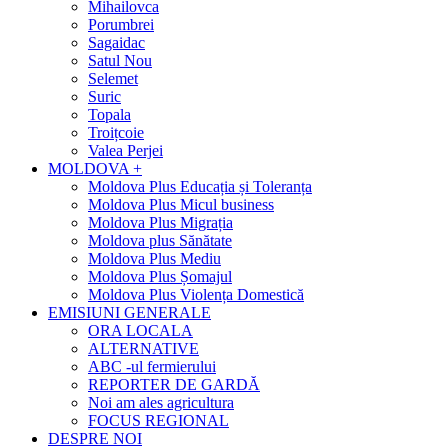
Mihailovca
Porumbrei
Sagaidac
Satul Nou
Selemet
Suric
Topala
Troițcoie
Valea Perjei
MOLDOVA +
Moldova Plus Educația și Toleranța
Moldova Plus Micul business
Moldova Plus Migrația
Moldova plus Sănătate
Moldova Plus Mediu
Moldova Plus Șomajul
Moldova Plus Violența Domestică
EMISIUNI GENERALE
ORA LOCALA
ALTERNATIVE
ABC -ul fermierului
REPORTER DE GARDĂ
Noi am ales agricultura
FOCUS REGIONAL
DESPRE NOI