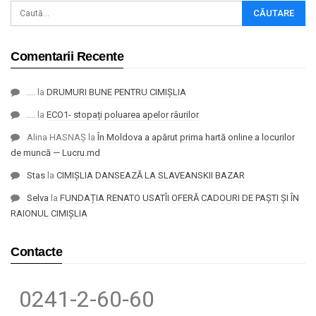
Comentarii Recente
....
la
DRUMURI BUNE PENTRU CIMIȘLIA
....
la
ECO1- stopați poluarea apelor râurilor
Alina HASNAȘ
la
În Moldova a apărut prima hartă online a locurilor
de muncă — Lucru.md
Stas
la
CIMIȘLIA DANSEAZĂ LA SLAVEANSKII BAZAR
Selva
la
FUNDAȚIA RENATO USATÎI OFERĂ CADOURI DE PAȘTI ȘI ÎN
RAIONUL CIMIȘLIA
Contacte
0241-2-60-60