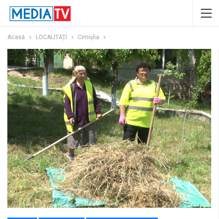
Acasă
LOCALITĂȚI
Cimișlia