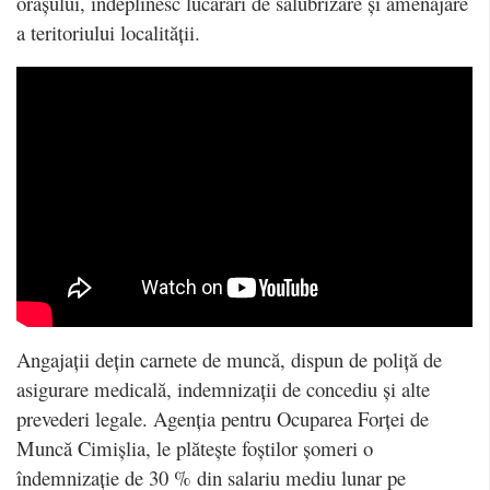
orașului, îndeplinesc lucărări de salubrizare și amenajare
a teritoriului localității.
Angajații dețin carnete de muncă, dispun de poliță de
asigurare medicală, indemnizații de concediu și alte
prevederi legale. Agenția pentru Ocuparea Forței de
Muncă Cimișlia, le plătește foștilor șomeri o
îndemnizație de 30 % din salariu mediu lunar pe