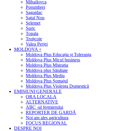
Mihailovca
Porumbrei
Sagaidac
Satul Nou
Selemet
Suric
Topala
Troițcoie
Valea Perjei
MOLDOVA +
Moldova Plus Educația și Toleranța
Moldova Plus Micul business
Moldova Plus Migrația
Moldova plus Sănătate
Moldova Plus Mediu
Moldova Plus Șomajul
Moldova Plus Violența Domestică
EMISIUNI GENERALE
ORA LOCALA
ALTERNATIVE
ABC -ul fermierului
REPORTER DE GARDĂ
Noi am ales agricultura
FOCUS REGIONAL
DESPRE NOI