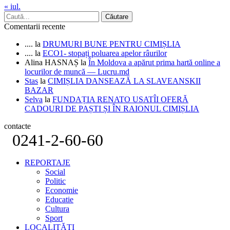
« iul.
Comentarii recente
....
la
DRUMURI BUNE PENTRU CIMIȘLIA
....
la
ECO1- stopați poluarea apelor râurilor
Alina HASNAȘ
la
În Moldova a apărut prima hartă online a
locurilor de muncă — Lucru.md
Stas
la
CIMIȘLIA DANSEAZĂ LA SLAVEANSKII
BAZAR
Selva
la
FUNDAȚIA RENATO USATÎI OFERĂ
CADOURI DE PAȘTI ȘI ÎN RAIONUL CIMIȘLIA
contacte
0241-2-60-60
REPORTAJE
Social
Politic
Economie
Educatie
Cultura
Sport
LOCALITĂȚI