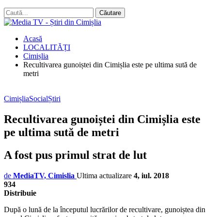
Acasă
LOCALITĂȚI
Cimișlia
Recultivarea gunoiștei din Cimișlia este pe ultima sută de
metri
Cimișlia
Social
Știri
Recultivarea gunoiștei din Cimișlia este
pe ultima sută de metri
A fost pus primul strat de lut
de
MediaTV, Cimislia
Ultima actualizare
4, iul. 2018
934
Distribuie
După o lună de la începutul lucrărilor de recultivare, gunoiștea din