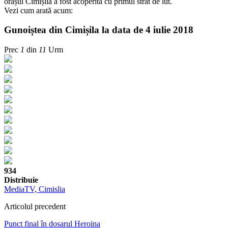
orașul Cimișlia a fost acoperită cu primul strat de lut.
Vezi cum arată acum:
Gunoiștea din Cimișila la data de 4 iulie 2018
Prec
1
din
11
Urm
934
Distribuie
MediaTV, Cimislia
Articolul precedent
Punct final în dosarul Heroina