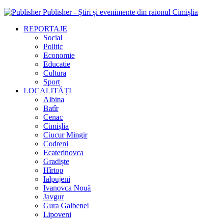
Publisher - Știri și evenimente din raionul Cimișlia
REPORTAJE
Social
Politic
Economie
Educatie
Cultura
Sport
LOCALITĂȚI
Albina
Batîr
Cenac
Cimișlia
Ciucur Mingir
Codreni
Ecaterinovca
Gradiște
Hîrtop
Ialpujeni
Ivanovca Nouă
Javgur
Gura Galbenei
Lipoveni