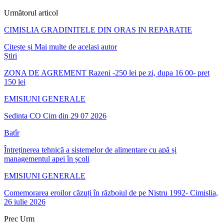
Următorul articol
CIMISLIA GRADINITELE DIN ORAS IN REPARATIE
Citește și
Mai multe de acelasi autor
Știri
ZONA DE AGREMENT Razeni -250 lei pe zi, dupa 16 00- pret
150 lei
EMISIUNI GENERALE
Sedinta CO Cim din 29 07 2026
Batîr
Întreținerea tehnică a sistemelor de alimentare cu apă și
managementul apei în școli
EMISIUNI GENERALE
Comemorarea eroilor căzuți în războiul de pe Nistru 1992- Cimislia,
26 iulie 2026
Prec
Urm