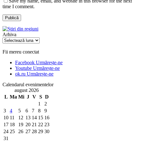
Save my name, email, and website in this browser for the next
time I comment.
Arhiva
Arhiva
Fii mereu conectat
Facebook
Urmărește-ne
Youtube
Urmărește-ne
ok.ru
Urmărește-ne
Calendarul evenimentelor
august 2026
L
Ma
Mi
J
V
S
D
1
2
3
4
5
6
7
8
9
10
11
12
13
14
15
16
17
18
19
20
21
22
23
24
25
26
27
28
29
30
31