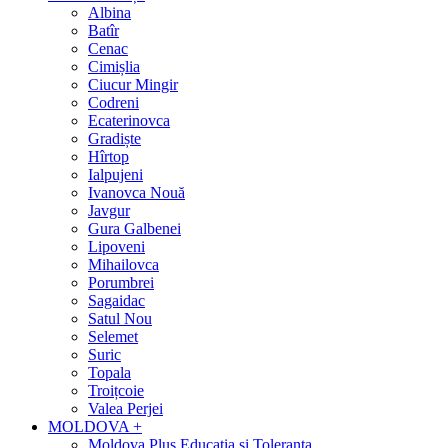
Albina
Batîr
Cenac
Cimișlia
Ciucur Mingir
Codreni
Ecaterinovca
Gradiște
Hîrtop
Ialpujeni
Ivanovca Nouă
Javgur
Gura Galbenei
Lipoveni
Mihailovca
Porumbrei
Sagaidac
Satul Nou
Selemet
Suric
Topala
Troițcoie
Valea Perjei
MOLDOVA +
Moldova Plus Educația și Toleranța