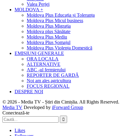
Valea Perjei
MOLDOVA +
Moldova Plus Educația și Toleranța
Moldova Plus Micul business
Moldova Plus Migrația
Moldova plus Sănătate
Moldova Plus Mediu
Moldova Plus Șomajul
Moldova Plus Violența Domestică
EMISIUNI GENERALE
ORA LOCALA
ALTERNATIVE
ABC -ul fermierului
REPORTER DE GARDĂ
Noi am ales agricultura
FOCUS REGIONAL
DESPRE NOI
© 2026 - Media TV - Știri din Cimișlia. All Rights Reserved.
Media TV
Developed by
iForward Group
Conectează-te
Likes
Followers