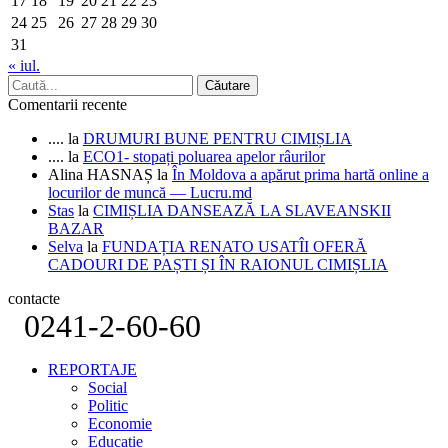
17
18
19
20
21
22
23
24
25
26
27
28
29
30
31
« iul.
Comentarii recente
....
la
DRUMURI BUNE PENTRU CIMIȘLIA
....
la
ECO1- stopați poluarea apelor râurilor
Alina HASNAȘ
la
În Moldova a apărut prima hartă online a
locurilor de muncă — Lucru.md
Stas
la
CIMIȘLIA DANSEAZĂ LA SLAVEANSKII
BAZAR
Selva
la
FUNDAȚIA RENATO USATÎI OFERĂ
CADOURI DE PAȘTI ȘI ÎN RAIONUL CIMIȘLIA
contacte
0241-2-60-60
REPORTAJE
Social
Politic
Economie
Educatie