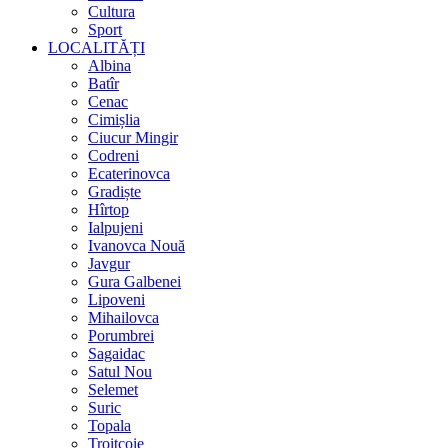
Cultura
Sport
LOCALITĂȚI
Albina
Batîr
Cenac
Cimișlia
Ciucur Mingir
Codreni
Ecaterinovca
Gradiște
Hîrtop
Ialpujeni
Ivanovca Nouă
Javgur
Gura Galbenei
Lipoveni
Mihailovca
Porumbrei
Sagaidac
Satul Nou
Selemet
Suric
Topala
Troițcoie