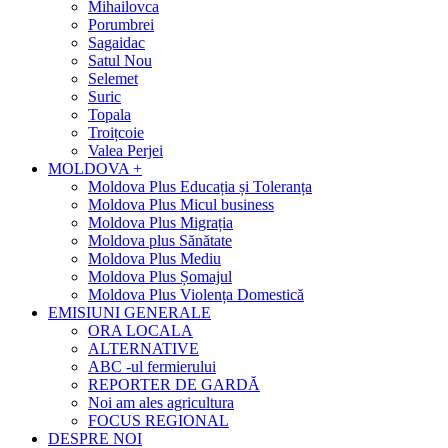
Mihailovca
Porumbrei
Sagaidac
Satul Nou
Selemet
Suric
Topala
Troițcoie
Valea Perjei
MOLDOVA +
Moldova Plus Educația și Toleranța
Moldova Plus Micul business
Moldova Plus Migrația
Moldova plus Sănătate
Moldova Plus Mediu
Moldova Plus Șomajul
Moldova Plus Violența Domestică
EMISIUNI GENERALE
ORA LOCALA
ALTERNATIVE
ABC -ul fermierului
REPORTER DE GARDĂ
Noi am ales agricultura
FOCUS REGIONAL
DESPRE NOI