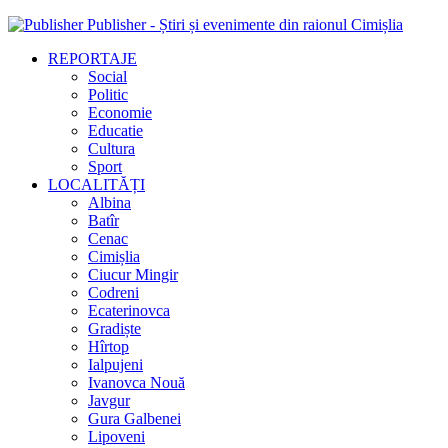
Publisher - Știri și evenimente din raionul Cimișlia
REPORTAJE
Social
Politic
Economie
Educatie
Cultura
Sport
LOCALITĂȚI
Albina
Batîr
Cenac
Cimișlia
Ciucur Mingir
Codreni
Ecaterinovca
Gradiște
Hîrtop
Ialpujeni
Ivanovca Nouă
Javgur
Gura Galbenei
Lipoveni