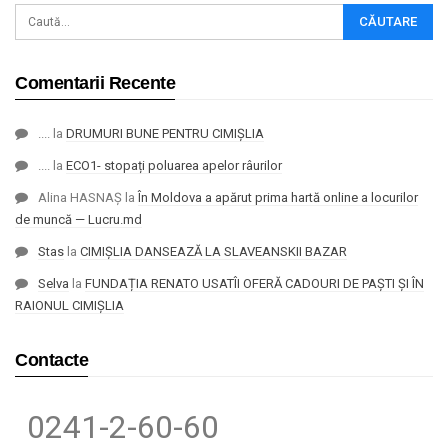
Comentarii Recente
....
la
DRUMURI BUNE PENTRU CIMIȘLIA
....
la
ECO1- stopați poluarea apelor râurilor
Alina HASNAȘ
la
În Moldova a apărut prima hartă online a locurilor
de muncă — Lucru.md
Stas
la
CIMIȘLIA DANSEAZĂ LA SLAVEANSKII BAZAR
Selva
la
FUNDAȚIA RENATO USATÎI OFERĂ CADOURI DE PAȘTI ȘI ÎN
RAIONUL CIMIȘLIA
Contacte
0241-2-60-60