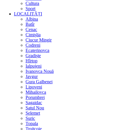
Cultura
Sport
LOCALITĂȚI
Albina
Batîr
Cenac
Cimișlia
Ciucur Mingir
Codreni
Ecaterinovca
Gradiște
Hîrtop
Ialpujeni
Ivanovca Nouă
Javgur
Gura Galbenei
Lipoveni
Mihailovca
Porumbrei
Sagaidac
Satul Nou
Selemet
Suric
Topala
Troițcoie