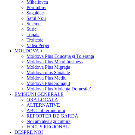
Mihailovca
Porumbrei
Sagaidac
Satul Nou
Selemet
Suric
Topala
Troițcoie
Valea Perjei
MOLDOVA +
Moldova Plus Educația și Toleranța
Moldova Plus Micul business
Moldova Plus Migrația
Moldova plus Sănătate
Moldova Plus Mediu
Moldova Plus Șomajul
Moldova Plus Violența Domestică
EMISIUNI GENERALE
ORA LOCALA
ALTERNATIVE
ABC -ul fermierului
REPORTER DE GARDĂ
Noi am ales agricultura
FOCUS REGIONAL
DESPRE NOI