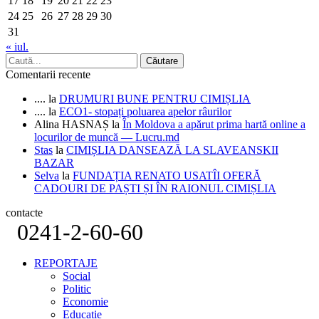
17
18
19
20
21
22
23
24
25
26
27
28
29
30
31
« iul.
Comentarii recente
....
la
DRUMURI BUNE PENTRU CIMIȘLIA
....
la
ECO1- stopați poluarea apelor râurilor
Alina HASNAȘ
la
În Moldova a apărut prima hartă online a
locurilor de muncă — Lucru.md
Stas
la
CIMIȘLIA DANSEAZĂ LA SLAVEANSKII
BAZAR
Selva
la
FUNDAȚIA RENATO USATÎI OFERĂ
CADOURI DE PAȘTI ȘI ÎN RAIONUL CIMIȘLIA
contacte
0241-2-60-60
REPORTAJE
Social
Politic
Economie
Educatie