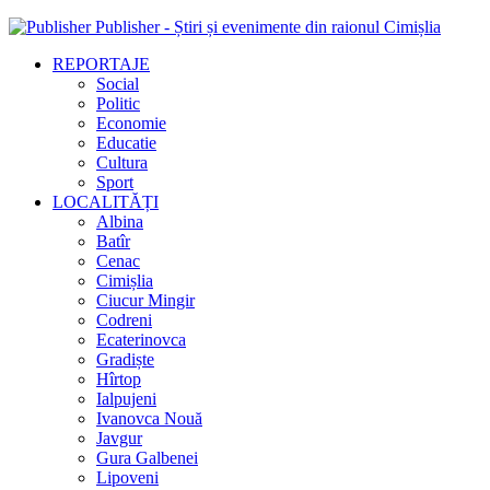
Publisher - Știri și evenimente din raionul Cimișlia
REPORTAJE
Social
Politic
Economie
Educatie
Cultura
Sport
LOCALITĂȚI
Albina
Batîr
Cenac
Cimișlia
Ciucur Mingir
Codreni
Ecaterinovca
Gradiște
Hîrtop
Ialpujeni
Ivanovca Nouă
Javgur
Gura Galbenei
Lipoveni