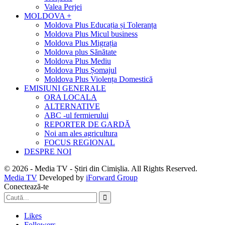
Valea Perjei
MOLDOVA +
Moldova Plus Educația și Toleranța
Moldova Plus Micul business
Moldova Plus Migrația
Moldova plus Sănătate
Moldova Plus Mediu
Moldova Plus Șomajul
Moldova Plus Violența Domestică
EMISIUNI GENERALE
ORA LOCALA
ALTERNATIVE
ABC -ul fermierului
REPORTER DE GARDĂ
Noi am ales agricultura
FOCUS REGIONAL
DESPRE NOI
© 2026 - Media TV - Știri din Cimișlia. All Rights Reserved.
Media TV
Developed by
iForward Group
Conectează-te
Likes
Followers