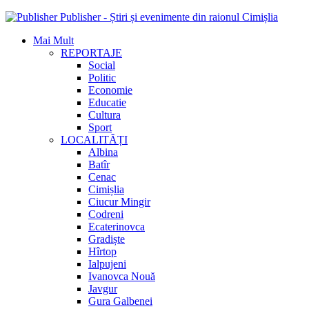
Publisher - Știri și evenimente din raionul Cimișlia
Mai Mult
REPORTAJE
Social
Politic
Economie
Educatie
Cultura
Sport
LOCALITĂȚI
Albina
Batîr
Cenac
Cimișlia
Ciucur Mingir
Codreni
Ecaterinovca
Gradiște
Hîrtop
Ialpujeni
Ivanovca Nouă
Javgur
Gura Galbenei