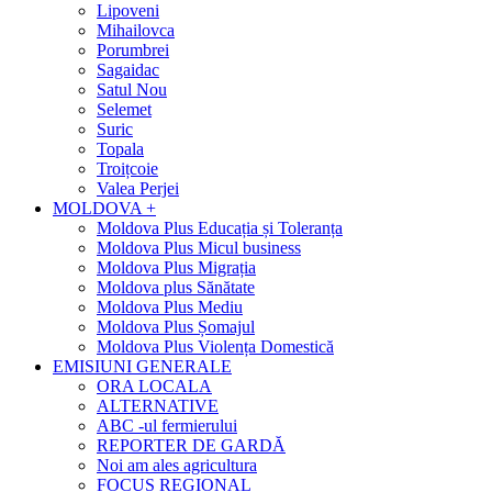
Lipoveni
Mihailovca
Porumbrei
Sagaidac
Satul Nou
Selemet
Suric
Topala
Troițcoie
Valea Perjei
MOLDOVA +
Moldova Plus Educația și Toleranța
Moldova Plus Micul business
Moldova Plus Migrația
Moldova plus Sănătate
Moldova Plus Mediu
Moldova Plus Șomajul
Moldova Plus Violența Domestică
EMISIUNI GENERALE
ORA LOCALA
ALTERNATIVE
ABC -ul fermierului
REPORTER DE GARDĂ
Noi am ales agricultura
FOCUS REGIONAL