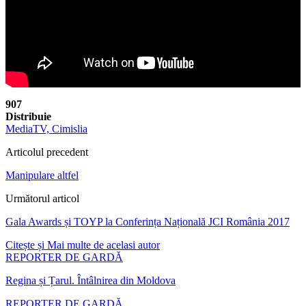
907
Distribuie
MediaTV, Cimislia
Articolul precedent
Manipulare altfel
Următorul articol
Gala Awards și TOYP la Conferința Națională JCI România 2017
Citește și
Mai multe de acelasi autor
REPORTER DE GARDĂ
Regina și Țarul. Întâlnirea din Moldova
REPORTER DE GARDĂ