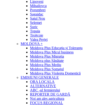
Lipoveni
Mihailovca
Porumbrei
Sagaidac
Satul Nou
Selemet
Suric
Topala
Troițcoie
Valea Perjei
MOLDOVA +
Moldova Plus Educația și Toleranța
Moldova Plus Micul business
Moldova Plus Migrația
Moldova plus Sănătate
Moldova Plus Mediu
Moldova Plus Șomajul
Moldova Plus Violența Domestică
EMISIUNI GENERALE
ORA LOCALA
ALTERNATIVE
ABC -ul fermierului
REPORTER DE GARDĂ
Noi am ales agricultura
FOCUS REGIONAL