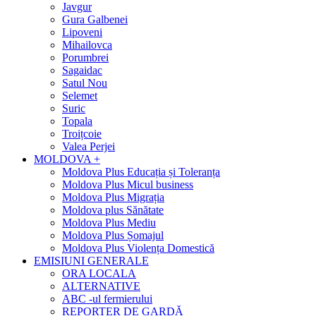
Javgur
Gura Galbenei
Lipoveni
Mihailovca
Porumbrei
Sagaidac
Satul Nou
Selemet
Suric
Topala
Troițcoie
Valea Perjei
MOLDOVA +
Moldova Plus Educația și Toleranța
Moldova Plus Micul business
Moldova Plus Migrația
Moldova plus Sănătate
Moldova Plus Mediu
Moldova Plus Șomajul
Moldova Plus Violența Domestică
EMISIUNI GENERALE
ORA LOCALA
ALTERNATIVE
ABC -ul fermierului
REPORTER DE GARDĂ