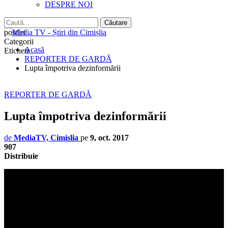
DESPRE NOI
postări
Categorii
Acasă
Etichete
REPORTER DE GARDĂ
Lupta împotriva dezinformării
REPORTER DE GARDĂ
Lupta împotriva dezinformării
de
MediaTV, Cimislia
pe
9, oct. 2017
907
Distribuie