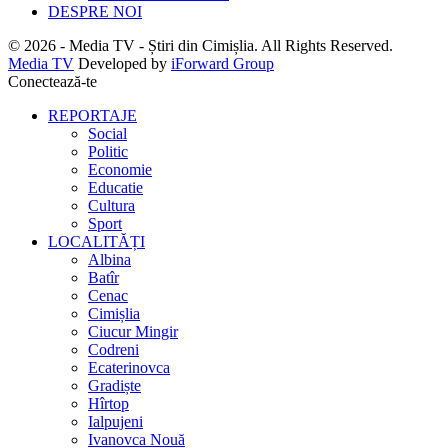
DESPRE NOI
© 2026 - Media TV - Știri din Cimișlia. All Rights Reserved.
Media TV
Developed by
iForward Group
Conectează-te
REPORTAJE
Social
Politic
Economie
Educatie
Cultura
Sport
LOCALITĂȚI
Albina
Batîr
Cenac
Cimișlia
Ciucur Mingir
Codreni
Ecaterinovca
Gradiște
Hîrtop
Ialpujeni
Ivanovca Nouă