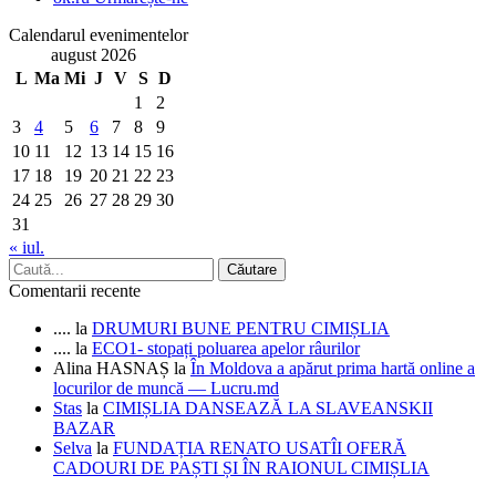
Calendarul evenimentelor
august 2026
L
Ma
Mi
J
V
S
D
1
2
3
4
5
6
7
8
9
10
11
12
13
14
15
16
17
18
19
20
21
22
23
24
25
26
27
28
29
30
31
« iul.
Comentarii recente
....
la
DRUMURI BUNE PENTRU CIMIȘLIA
....
la
ECO1- stopați poluarea apelor râurilor
Alina HASNAȘ
la
În Moldova a apărut prima hartă online a
locurilor de muncă — Lucru.md
Stas
la
CIMIȘLIA DANSEAZĂ LA SLAVEANSKII
BAZAR
Selva
la
FUNDAȚIA RENATO USATÎI OFERĂ
CADOURI DE PAȘTI ȘI ÎN RAIONUL CIMIȘLIA