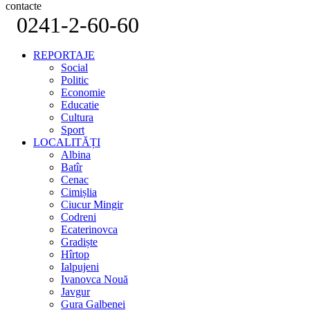
contacte
0241-2-60-60
REPORTAJE
Social
Politic
Economie
Educatie
Cultura
Sport
LOCALITĂȚI
Albina
Batîr
Cenac
Cimișlia
Ciucur Mingir
Codreni
Ecaterinovca
Gradiște
Hîrtop
Ialpujeni
Ivanovca Nouă
Javgur
Gura Galbenei