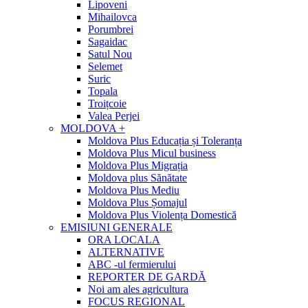
Lipoveni
Mihailovca
Porumbrei
Sagaidac
Satul Nou
Selemet
Suric
Topala
Troițcoie
Valea Perjei
MOLDOVA +
Moldova Plus Educația și Toleranța
Moldova Plus Micul business
Moldova Plus Migrația
Moldova plus Sănătate
Moldova Plus Mediu
Moldova Plus Șomajul
Moldova Plus Violența Domestică
EMISIUNI GENERALE
ORA LOCALA
ALTERNATIVE
ABC -ul fermierului
REPORTER DE GARDĂ
Noi am ales agricultura
FOCUS REGIONAL