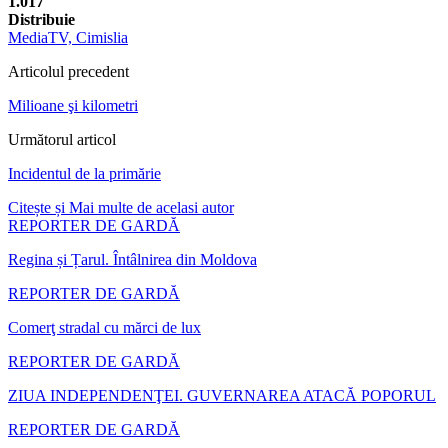
1.017
Distribuie
MediaTV, Cimislia
Articolul precedent
Milioane şi kilometri
Următorul articol
Incidentul de la primărie
Citește și
Mai multe de acelasi autor
REPORTER DE GARDĂ
Regina și Țarul. Întâlnirea din Moldova
REPORTER DE GARDĂ
Comerţ stradal cu mărci de lux
REPORTER DE GARDĂ
ZIUA INDEPENDENŢEI. GUVERNAREA ATACĂ POPORUL
REPORTER DE GARDĂ