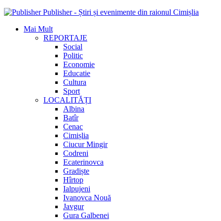
Publisher - Știri și evenimente din raionul Cimișlia
Mai Mult
REPORTAJE
Social
Politic
Economie
Educatie
Cultura
Sport
LOCALITĂȚI
Albina
Batîr
Cenac
Cimișlia
Ciucur Mingir
Codreni
Ecaterinovca
Gradiște
Hîrtop
Ialpujeni
Ivanovca Nouă
Javgur
Gura Galbenei