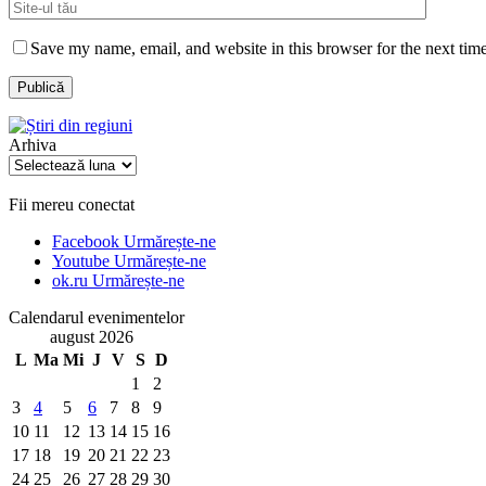
Save my name, email, and website in this browser for the next tim
Arhiva
Arhiva
Fii mereu conectat
Facebook
Urmărește-ne
Youtube
Urmărește-ne
ok.ru
Urmărește-ne
Calendarul evenimentelor
august 2026
L
Ma
Mi
J
V
S
D
1
2
3
4
5
6
7
8
9
10
11
12
13
14
15
16
17
18
19
20
21
22
23
24
25
26
27
28
29
30