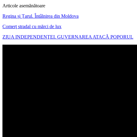
Articole asemănătoare
Regina și Țarul. Întâlnirea din Moldova
Comerţ stradal cu mărci de lux
ZIUA INDEPENDENŢEI. GUVERNAREA ATACĂ POPORUL