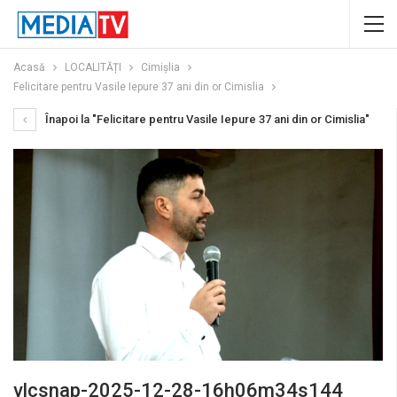
Acasă
LOCALITĂȚI
Cimișlia
Felicitare pentru Vasile Iepure 37 ani din or Cimislia
Înapoi la "Felicitare pentru Vasile Iepure 37 ani din or Cimislia"
vlcsnap-2025-12-28-16h06m34s144