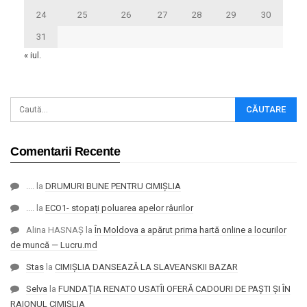
24
25
26
27
28
29
30
31
« iul.
Comentarii Recente
....
la
DRUMURI BUNE PENTRU CIMIȘLIA
....
la
ECO1- stopați poluarea apelor râurilor
Alina HASNAȘ
la
În Moldova a apărut prima hartă online a locurilor
de muncă — Lucru.md
Stas
la
CIMIȘLIA DANSEAZĂ LA SLAVEANSKII BAZAR
Selva
la
FUNDAȚIA RENATO USATÎI OFERĂ CADOURI DE PAȘTI ȘI ÎN
RAIONUL CIMIȘLIA