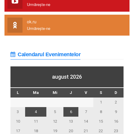
Urmărește-ne
ok.ru
Urmărește-ne
Calendarul Evenimentelor
august 2026
L
Ma
Mi
J
V
S
D
1
2
3
4
5
6
7
8
9
10
11
12
13
14
15
16
17
18
19
20
21
22
23