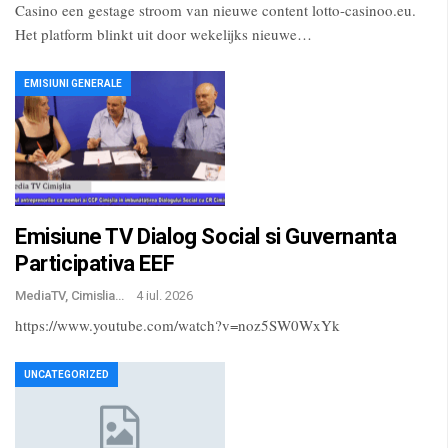
Casino een gestage stroom van nieuwe content lotto-casinoo.eu.
Het platform blinkt uit door wekelijks nieuwe…
EMISIUNI GENERALE
Emisiune TV Dialog Social si Guvernanta
Participativa EEF
MediaTV, Cimislia
4 iul. 2026
https://www.youtube.com/watch?v=noz5SW0WxYk
UNCATEGORIZED