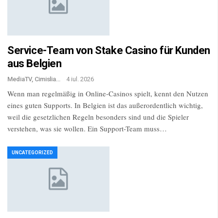
Service-Team von Stake Casino für Kunden
aus Belgien
MediaTV, Cimislia
4 iul. 2026
Wenn man regelmäßig in Online-Casinos spielt, kennt den Nutzen
eines guten Supports. In Belgien ist das außerordentlich wichtig,
weil die gesetzlichen Regeln besonders sind und die Spieler
verstehen, was sie wollen. Ein Support-Team muss…
UNCATEGORIZED