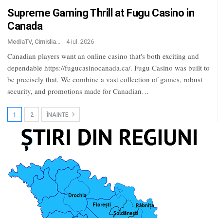
Supreme Gaming Thrill at Fugu Casino in
Canada
MediaTV, Cimislia
4 iul. 2026
Canadian players want an online casino that's both exciting and
dependable https://fugucasinocanada.ca/. Fugu Casino was built to
be precisely that. We combine a vast collection of games, robust
security, and promotions made for Canadian…
1
2
ÎNAINTE