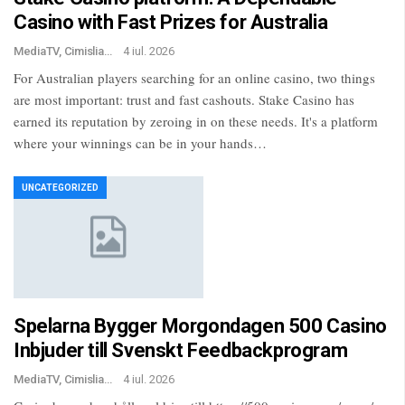
Casino with Fast Prizes for Australia
MediaTV, Cimislia
4 iul. 2026
For Australian players searching for an online casino, two things
are most important: trust and fast cashouts. Stake Casino has
earned its reputation by zeroing in on these needs. It's a platform
where your winnings can be in your hands…
UNCATEGORIZED
Spelarna Bygger Morgondagen 500 Casino
Inbjuder till Svenskt Feedbackprogram
MediaTV, Cimislia
4 iul. 2026