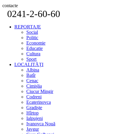
contacte
0241-2-60-60
REPORTAJE
Social
Politic
Economie
Educatie
Cultura
Sport
LOCALITĂȚI
Albina
Batîr
Cenac
Cimișlia
Ciucur Mingir
Codreni
Ecaterinovca
Gradiște
Hîrtop
Ialpujeni
Ivanovca Nouă
Javgur