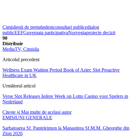
Cimislienii de pretutindeni
consultari publice
dialog
public
EEF
Guvernata participativa
Norvegia
proiecte decizii
90
Distribuie
MediaTV, Cimislia
Articolul precedent
Wellness Exam Waiting Period Book of Aztec Slot Proactive
Healthcare in UK
Următorul articol
Verse Slot Releases Iedere Week op Lotto Casino voor Spelers in
Nederland
Citește și
Mai multe de acelasi autor
EMISIUNI GENERALE
Sarbatoarea Sf. Panteleimon la Manastirea Sf.M.M. Gheorghe din
Zloti 2026