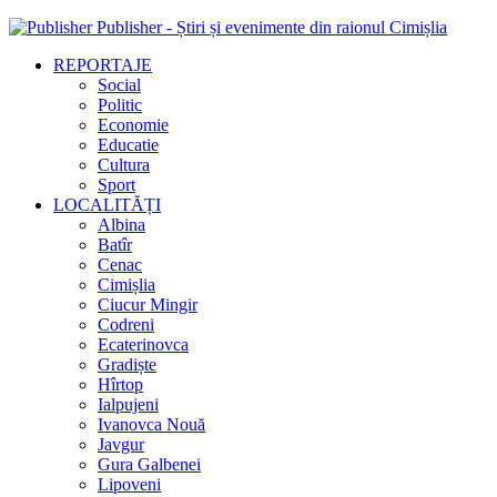
Publisher - Știri și evenimente din raionul Cimișlia
REPORTAJE
Social
Politic
Economie
Educatie
Cultura
Sport
LOCALITĂȚI
Albina
Batîr
Cenac
Cimișlia
Ciucur Mingir
Codreni
Ecaterinovca
Gradiște
Hîrtop
Ialpujeni
Ivanovca Nouă
Javgur
Gura Galbenei
Lipoveni