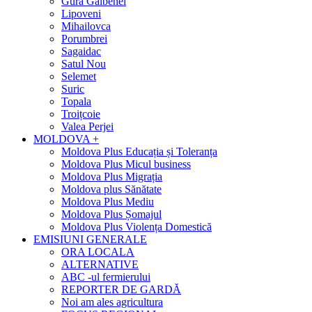
Gura Galbenei
Lipoveni
Mihailovca
Porumbrei
Sagaidac
Satul Nou
Selemet
Suric
Topala
Troițcoie
Valea Perjei
MOLDOVA +
Moldova Plus Educația și Toleranța
Moldova Plus Micul business
Moldova Plus Migrația
Moldova plus Sănătate
Moldova Plus Mediu
Moldova Plus Șomajul
Moldova Plus Violența Domestică
EMISIUNI GENERALE
ORA LOCALA
ALTERNATIVE
ABC -ul fermierului
REPORTER DE GARDĂ
Noi am ales agricultura