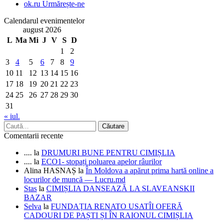
ok.ru
Urmărește-ne
Calendarul evenimentelor
august 2026
L
Ma
Mi
J
V
S
D
1
2
3
4
5
6
7
8
9
10
11
12
13
14
15
16
17
18
19
20
21
22
23
24
25
26
27
28
29
30
31
« iul.
Comentarii recente
....
la
DRUMURI BUNE PENTRU CIMIȘLIA
....
la
ECO1- stopați poluarea apelor râurilor
Alina HASNAȘ
la
În Moldova a apărut prima hartă online a
locurilor de muncă — Lucru.md
Stas
la
CIMIȘLIA DANSEAZĂ LA SLAVEANSKII
BAZAR
Selva
la
FUNDAȚIA RENATO USATÎI OFERĂ
CADOURI DE PAȘTI ȘI ÎN RAIONUL CIMIȘLIA