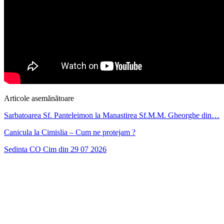
Articole asemănătoare
Sarbatoarea Sf. Panteleimon la Manastirea Sf.M.M. Gheorghe din…
Canicula la Cimislia – Cum ne protejam ?
Sedinta CO Cim din 29 07 2026