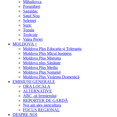
Mihailovca
Porumbrei
Sagaidac
Satul Nou
Selemet
Suric
Topala
Troițcoie
Valea Perjei
MOLDOVA +
Moldova Plus Educația și Toleranța
Moldova Plus Micul business
Moldova Plus Migrația
Moldova plus Sănătate
Moldova Plus Mediu
Moldova Plus Șomajul
Moldova Plus Violența Domestică
EMISIUNI GENERALE
ORA LOCALA
ALTERNATIVE
ABC -ul fermierului
REPORTER DE GARDĂ
Noi am ales agricultura
FOCUS REGIONAL
DESPRE NOI