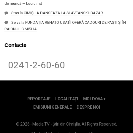
de muncă — Lucru.md
Stas
la
CIMIȘLIA DANSEAZĂ LA SLAVEANSKII BAZAR
Selva
la
FUNDAȚIA RENATO USATÎI OFERĂ CADOURI DE PAȘTI ȘI ÎN
RAIONUL CIMIȘLIA
Contacte
0241-2-60-60
REPORTAJE
LOCALITĂȚI
MOLDOVA +
EMISIUNI GENERALE
DESPRE NOI
© 2026 - Media TV - Știri din Cimișlia. All Rights Reserved.