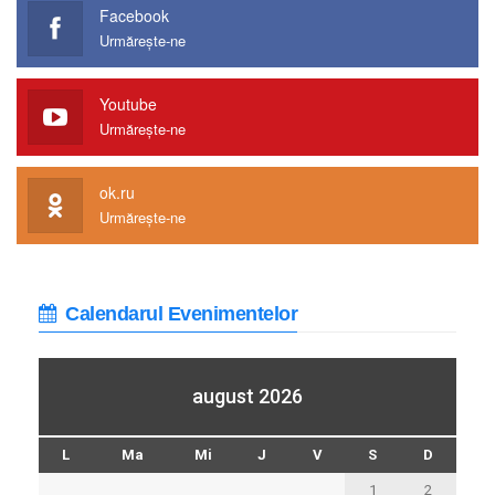
Facebook
Urmărește-ne
Youtube
Urmărește-ne
ok.ru
Urmărește-ne
Calendarul Evenimentelor
august 2026
L
Ma
Mi
J
V
S
D
1
2