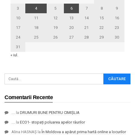
3
4
5
6
7
8
9
10
11
12
13
14
15
16
17
18
19
20
21
22
23
24
25
26
27
28
29
30
31
« iul.
Comentarii Recente
....
la
DRUMURI BUNE PENTRU CIMIȘLIA
....
la
ECO1- stopați poluarea apelor râurilor
Alina HASNAȘ
la
În Moldova a apărut prima hartă online a locurilor