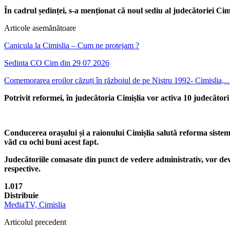
În cadrul ședinței, s-a menționat că noul sediu al judecătoriei Cim
Articole asemănătoare
Canicula la Cimislia – Cum ne protejam ?
Sedinta CO Cim din 29 07 2026
Comemorarea eroilor căzuți în războiul de pe Nistru 1992- Cimislia,
Potrivit reformei, în judecătoria Cimișlia vor activa 10 judecători
Conducerea orașului și a raionului Cimișlia salută reforma siste
văd cu ochi buni acest fapt.
Judecătoriile comasate din punct de vedere administrativ, vor deven
respective.
1.017
Distribuie
MediaTV, Cimislia
Articolul precedent