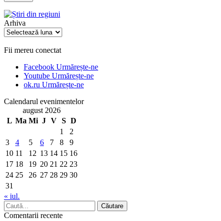
Arhiva
Arhiva
Fii mereu conectat
Facebook
Urmărește-ne
Youtube
Urmărește-ne
ok.ru
Urmărește-ne
Calendarul evenimentelor
august 2026
L
Ma
Mi
J
V
S
D
1
2
3
4
5
6
7
8
9
10
11
12
13
14
15
16
17
18
19
20
21
22
23
24
25
26
27
28
29
30
31
« iul.
Comentarii recente