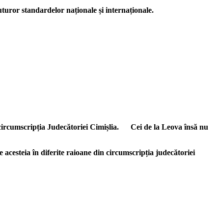
uturor standardelor naționale și internaționale.
n circumscripția Judecătoriei Cimișlia. Cei de la Leova însă nu
 acesteia în diferite raioane din circumscripția judecătoriei