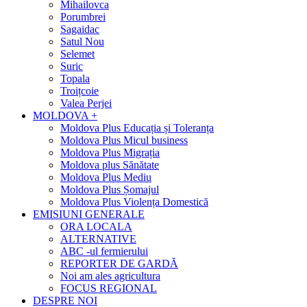
Mihailovca
Porumbrei
Sagaidac
Satul Nou
Selemet
Suric
Topala
Troițcoie
Valea Perjei
MOLDOVA +
Moldova Plus Educația și Toleranța
Moldova Plus Micul business
Moldova Plus Migrația
Moldova plus Sănătate
Moldova Plus Mediu
Moldova Plus Șomajul
Moldova Plus Violența Domestică
EMISIUNI GENERALE
ORA LOCALA
ALTERNATIVE
ABC -ul fermierului
REPORTER DE GARDĂ
Noi am ales agricultura
FOCUS REGIONAL
DESPRE NOI