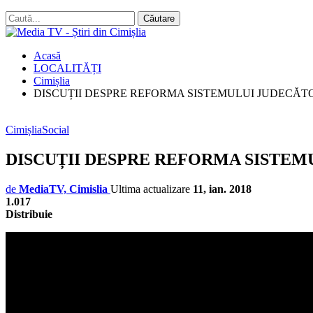
Acasă
LOCALITĂȚI
Cimișlia
DISCUȚII DESPRE REFORMA SISTEMULUI JUDECĂTO
Cimișlia
Social
DISCUȚII DESPRE REFORMA SISTEM
de
MediaTV, Cimislia
Ultima actualizare
11, ian. 2018
1.017
Distribuie