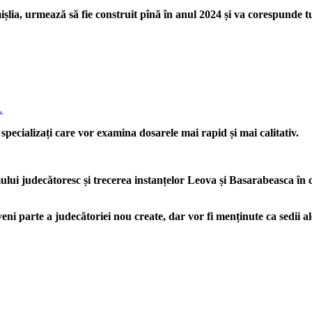
ișlia, urmează să fie construit pînă în anul 2024 și va corespunde t
…
 specializați care vor examina dosarele mai rapid și mai calitativ.
mului judecătoresc și trecerea instanțelor Leova și Basarabeasca î
i parte a judecătoriei nou create, dar vor fi menținute ca sedii ale