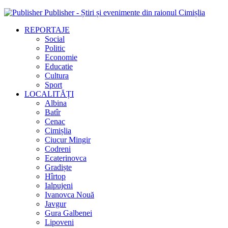
Publisher - Știri și evenimente din raionul Cimișlia
REPORTAJE
Social
Politic
Economie
Educatie
Cultura
Sport
LOCALITĂȚI
Albina
Batîr
Cenac
Cimișlia
Ciucur Mingir
Codreni
Ecaterinovca
Gradiște
Hîrtop
Ialpujeni
Ivanovca Nouă
Javgur
Gura Galbenei
Lipoveni