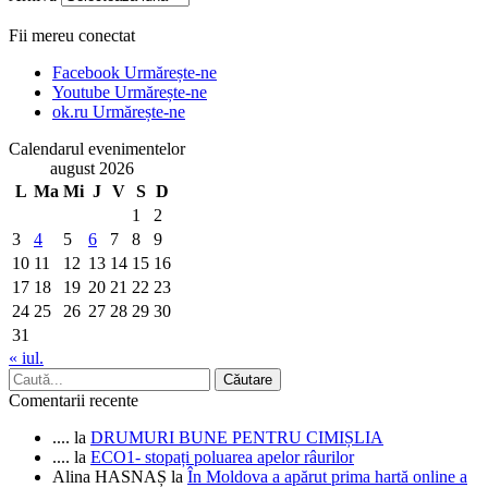
Fii mereu conectat
Facebook
Urmărește-ne
Youtube
Urmărește-ne
ok.ru
Urmărește-ne
Calendarul evenimentelor
august 2026
L
Ma
Mi
J
V
S
D
1
2
3
4
5
6
7
8
9
10
11
12
13
14
15
16
17
18
19
20
21
22
23
24
25
26
27
28
29
30
31
« iul.
Comentarii recente
....
la
DRUMURI BUNE PENTRU CIMIȘLIA
....
la
ECO1- stopați poluarea apelor râurilor
Alina HASNAȘ
la
În Moldova a apărut prima hartă online a