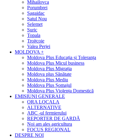
Mihailovca
Porumbrei
Sagaidac
Satul Nou
Selemet
Suric
Topala
Troițcoie
Valea Perjei
MOLDOVA +
Moldova Plus Educația și Toleranța
Moldova Plus Micul business
Moldova Plus Migrația
Moldova plus Sănătate
Moldova Plus Mediu
Moldova Plus Șomajul
Moldova Plus Violența Domestică
EMISIUNI GENERALE
ORA LOCALA
ALTERNATIVE
ABC -ul fermierului
REPORTER DE GARDĂ
Noi am ales agricultura
FOCUS REGIONAL
DESPRE NOI