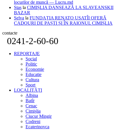
locurilor de muncă — Lucru.md
Stas
la
CIMIȘLIA DANSEAZĂ LA SLAVEANSKII
BAZAR
Selva
la
FUNDAȚIA RENATO USATÎI OFERĂ
CADOURI DE PAȘTI ȘI ÎN RAIONUL CIMIȘLIA
contacte
0241-2-60-60
REPORTAJE
Social
Politic
Economie
Educatie
Cultura
Sport
LOCALITĂȚI
Albina
Batîr
Cenac
Cimișlia
Ciucur Mingir
Codreni
Ecaterinovca