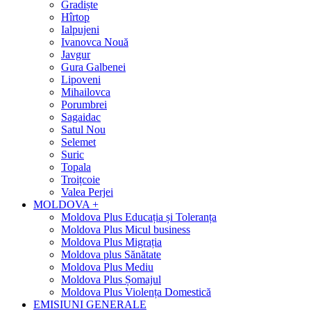
Gradiște
Hîrtop
Ialpujeni
Ivanovca Nouă
Javgur
Gura Galbenei
Lipoveni
Mihailovca
Porumbrei
Sagaidac
Satul Nou
Selemet
Suric
Topala
Troițcoie
Valea Perjei
MOLDOVA +
Moldova Plus Educația și Toleranța
Moldova Plus Micul business
Moldova Plus Migrația
Moldova plus Sănătate
Moldova Plus Mediu
Moldova Plus Șomajul
Moldova Plus Violența Domestică
EMISIUNI GENERALE