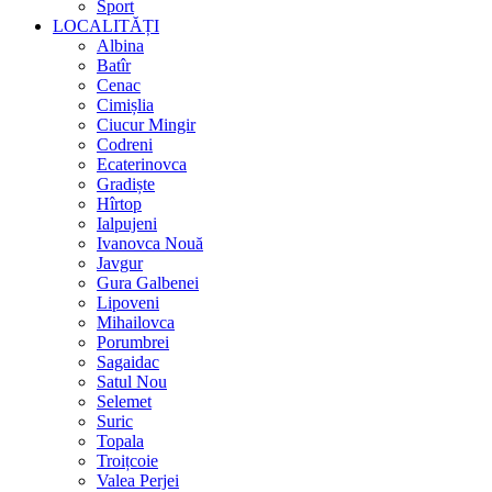
Sport
LOCALITĂȚI
Albina
Batîr
Cenac
Cimișlia
Ciucur Mingir
Codreni
Ecaterinovca
Gradiște
Hîrtop
Ialpujeni
Ivanovca Nouă
Javgur
Gura Galbenei
Lipoveni
Mihailovca
Porumbrei
Sagaidac
Satul Nou
Selemet
Suric
Topala
Troițcoie
Valea Perjei