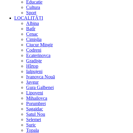
Educatie
Cultura
Sport
LOCALITĂȚI
Albina
Batîr
Cenac
Cimișlia
Ciucur Mingir
Codreni
Ecaterinovca
Gradiște
Hîrtop
Ialpujeni
Ivanovca Nouă
Javgur
Gura Galbenei
Lipoveni
Mihailovca
Porumbrei
Sagaidac
Satul Nou
Selemet
Suric
Topala