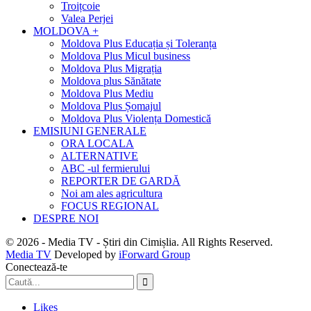
Troițcoie
Valea Perjei
MOLDOVA +
Moldova Plus Educația și Toleranța
Moldova Plus Micul business
Moldova Plus Migrația
Moldova plus Sănătate
Moldova Plus Mediu
Moldova Plus Șomajul
Moldova Plus Violența Domestică
EMISIUNI GENERALE
ORA LOCALA
ALTERNATIVE
ABC -ul fermierului
REPORTER DE GARDĂ
Noi am ales agricultura
FOCUS REGIONAL
DESPRE NOI
© 2026 - Media TV - Știri din Cimișlia. All Rights Reserved.
Media TV
Developed by
iForward Group
Conectează-te
Likes