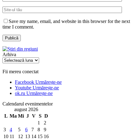
Save my name, email, and website in this browser for the next
time I comment.
Arhiva
Arhiva
Fii mereu conectat
Facebook
Urmărește-ne
Youtube
Urmărește-ne
ok.ru
Urmărește-ne
Calendarul evenimentelor
august 2026
L
Ma
Mi
J
V
S
D
1
2
3
4
5
6
7
8
9
10
11
12
13
14
15
16