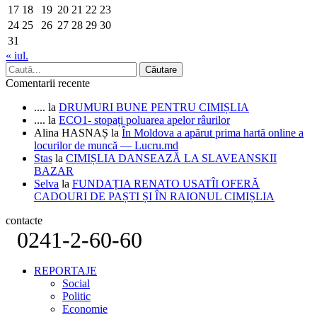
17
18
19
20
21
22
23
24
25
26
27
28
29
30
31
« iul.
Comentarii recente
....
la
DRUMURI BUNE PENTRU CIMIȘLIA
....
la
ECO1- stopați poluarea apelor râurilor
Alina HASNAȘ
la
În Moldova a apărut prima hartă online a
locurilor de muncă — Lucru.md
Stas
la
CIMIȘLIA DANSEAZĂ LA SLAVEANSKII
BAZAR
Selva
la
FUNDAȚIA RENATO USATÎI OFERĂ
CADOURI DE PAȘTI ȘI ÎN RAIONUL CIMIȘLIA
contacte
0241-2-60-60
REPORTAJE
Social
Politic
Economie