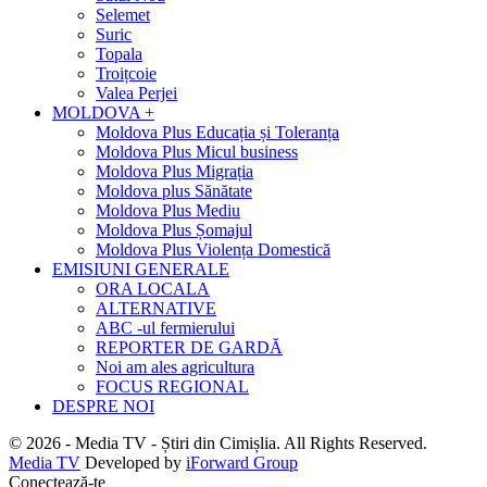
Selemet
Suric
Topala
Troițcoie
Valea Perjei
MOLDOVA +
Moldova Plus Educația și Toleranța
Moldova Plus Micul business
Moldova Plus Migrația
Moldova plus Sănătate
Moldova Plus Mediu
Moldova Plus Șomajul
Moldova Plus Violența Domestică
EMISIUNI GENERALE
ORA LOCALA
ALTERNATIVE
ABC -ul fermierului
REPORTER DE GARDĂ
Noi am ales agricultura
FOCUS REGIONAL
DESPRE NOI
© 2026 - Media TV - Știri din Cimișlia. All Rights Reserved.
Media TV
Developed by
iForward Group
Conectează-te