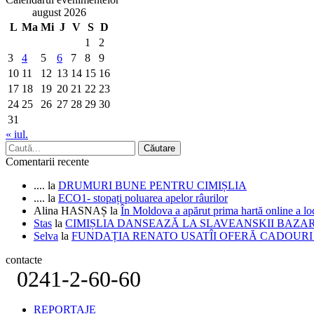
august 2026
L
Ma
Mi
J
V
S
D
1
2
3
4
5
6
7
8
9
10
11
12
13
14
15
16
17
18
19
20
21
22
23
24
25
26
27
28
29
30
31
« iul.
Comentarii recente
....
la
DRUMURI BUNE PENTRU CIMIȘLIA
....
la
ECO1- stopați poluarea apelor râurilor
Alina HASNAȘ
la
În Moldova a apărut prima hartă online a 
Stas
la
CIMIȘLIA DANSEAZĂ LA SLAVEANSKII BAZA
Selva
la
FUNDAȚIA RENATO USATÎI OFERĂ CADOURI D
contacte
0241-2-60-60
REPORTAJE