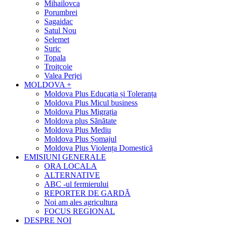
Mihailovca
Porumbrei
Sagaidac
Satul Nou
Selemet
Suric
Topala
Troițcoie
Valea Perjei
MOLDOVA +
Moldova Plus Educația și Toleranța
Moldova Plus Micul business
Moldova Plus Migrația
Moldova plus Sănătate
Moldova Plus Mediu
Moldova Plus Șomajul
Moldova Plus Violența Domestică
EMISIUNI GENERALE
ORA LOCALA
ALTERNATIVE
ABC -ul fermierului
REPORTER DE GARDĂ
Noi am ales agricultura
FOCUS REGIONAL
DESPRE NOI