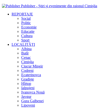
Publisher - Știri și evenimente din raionul Cimișlia
REPORTAJE
Social
Politic
Economie
Educatie
Cultura
Sport
LOCALITĂȚI
Albina
Batîr
Cenac
Cimișlia
Ciucur Mingir
Codreni
Ecaterinovca
Gradiște
Hîrtop
Ialpujeni
Ivanovca Nouă
Javgur
Gura Galbenei
Lipoveni