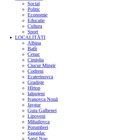
Social
Politic
Economie
Educatie
Cultura
Sport
LOCALITĂȚI
Albina
Batîr
Cenac
Cimișlia
Ciucur Mingir
Codreni
Ecaterinovca
Gradiște
Hîrtop
Ialpujeni
Ivanovca Nouă
Javgur
Gura Galbenei
Lipoveni
Mihailovca
Porumbrei
Sagaidac
Satul Nou