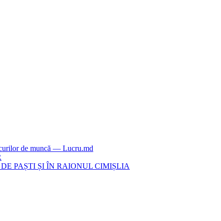
locurilor de muncă — Lucru.md
R
E PAȘTI ȘI ÎN RAIONUL CIMIȘLIA