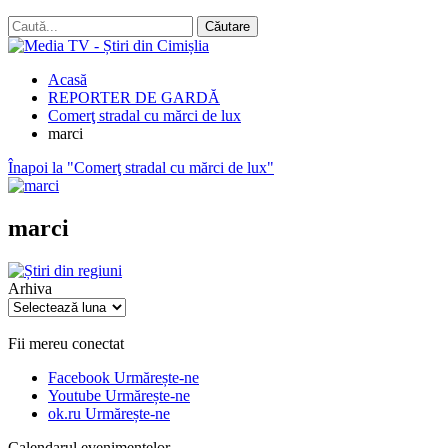
Acasă
REPORTER DE GARDĂ
Comerţ stradal cu mărci de lux
marci
Înapoi la "Comerţ stradal cu mărci de lux"
marci
Arhiva
Arhiva
Fii mereu conectat
Facebook
Urmărește-ne
Youtube
Urmărește-ne
ok.ru
Urmărește-ne
Calendarul evenimentelor