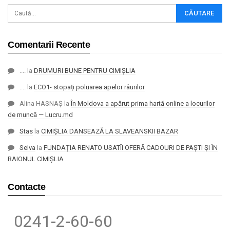
Comentarii Recente
....
la
DRUMURI BUNE PENTRU CIMIȘLIA
....
la
ECO1- stopați poluarea apelor râurilor
Alina HASNAȘ
la
În Moldova a apărut prima hartă online a locurilor
de muncă — Lucru.md
Stas
la
CIMIȘLIA DANSEAZĂ LA SLAVEANSKII BAZAR
Selva
la
FUNDAȚIA RENATO USATÎI OFERĂ CADOURI DE PAȘTI ȘI ÎN
RAIONUL CIMIȘLIA
Contacte
0241-2-60-60