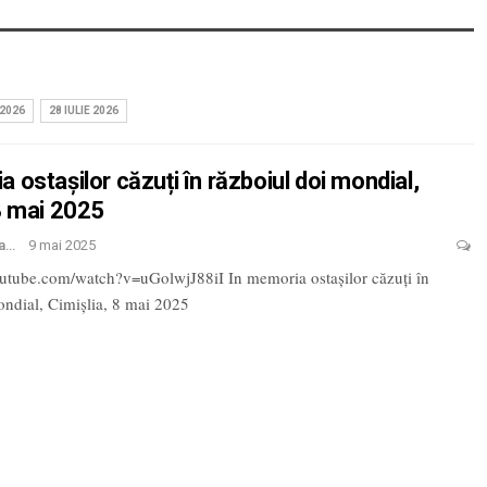
 2026
28 IULIE 2026
 ostașilor căzuți în războiul doi mondial,
 8 mai 2025
MediaTV, Cimislia
9 mai 2025
outube.com/watch?v=uGolwjJ88iI
In memoria ostașilor căzuți în
ondial, Cimișlia, 8 mai 2025