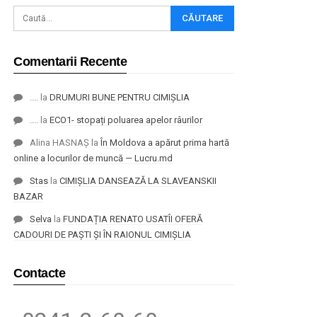
Comentarii Recente
....
la
DRUMURI BUNE PENTRU CIMIȘLIA
....
la
ECO1- stopați poluarea apelor râurilor
Alina HASNAȘ
la
În Moldova a apărut prima hartă
online a locurilor de muncă — Lucru.md
Stas
la
CIMIȘLIA DANSEAZĂ LA SLAVEANSKII
BAZAR
Selva
la
FUNDAȚIA RENATO USATÎI OFERĂ
CADOURI DE PAȘTI ȘI ÎN RAIONUL CIMIȘLIA
Contacte