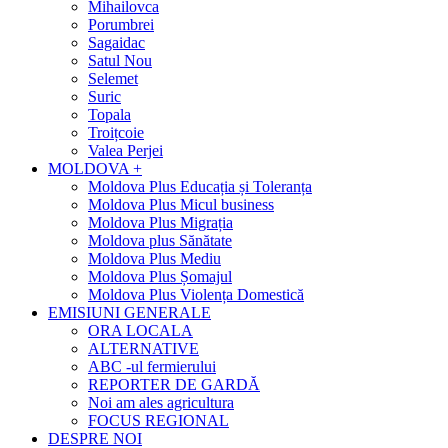
Mihailovca
Porumbrei
Sagaidac
Satul Nou
Selemet
Suric
Topala
Troițcoie
Valea Perjei
MOLDOVA +
Moldova Plus Educația și Toleranța
Moldova Plus Micul business
Moldova Plus Migrația
Moldova plus Sănătate
Moldova Plus Mediu
Moldova Plus Șomajul
Moldova Plus Violența Domestică
EMISIUNI GENERALE
ORA LOCALA
ALTERNATIVE
ABC -ul fermierului
REPORTER DE GARDĂ
Noi am ales agricultura
FOCUS REGIONAL
DESPRE NOI