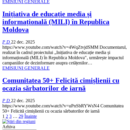
EMISIUNI GENERALE
Inițiativa de educație media și
informațională (MILI) în Republica
Moldova
P D
22 dec. 2025
https://www.youtube.com/watch?v=4WqZtvjdSMM
Documentarul,
realizat în cadrul proiectului „Inițiativa de educație media și
informațională (MILI) în Republica Moldova", urmărește impactul
campaniilor de dezinformare asupra cetățenilor
…
EMISIUNI GENERALE
Comunitatea 50+ Felicită cimișlienii cu
ocazia sărbatorilor de iarnă
P D
22 dec. 2025
https://www.youtube.com/watch?v=uPnSbRYWsN4
Comunitatea
50+ Felicită cimișlienii cu ocazia sărbatorilor de iarnă
1
2
3
…
29
Înainte
Arhiva