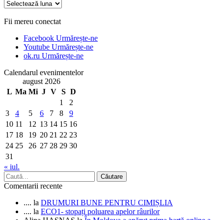
Arhiva
Fii mereu conectat
Facebook
Urmărește-ne
Youtube
Urmărește-ne
ok.ru
Urmărește-ne
Calendarul evenimentelor
august 2026
L
Ma
Mi
J
V
S
D
1
2
3
4
5
6
7
8
9
10
11
12
13
14
15
16
17
18
19
20
21
22
23
24
25
26
27
28
29
30
31
« iul.
Comentarii recente
....
la
DRUMURI BUNE PENTRU CIMIȘLIA
....
la
ECO1- stopați poluarea apelor râurilor