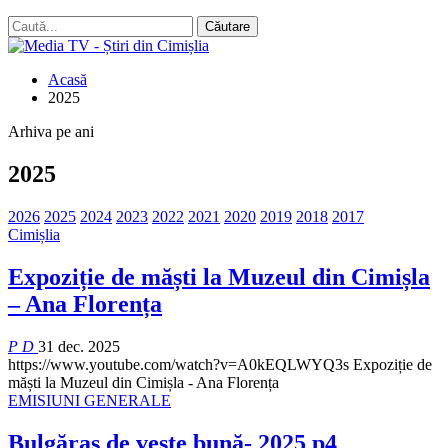
Acasă
2025
Arhiva pe ani
2025
2026
2025
2024
2023
2022
2021
2020
2019
2018
2017
Cimișlia
Expoziție de măști la Muzeul din Cimișla
– Ana Florența
P D
31 dec. 2025
https://www.youtube.com/watch?v=A0kEQLWYQ3s
Expoziție de
măști la Muzeul din Cimișla - Ana Florența
EMISIUNI GENERALE
Bulgăraș de veste bună- 2025 p4