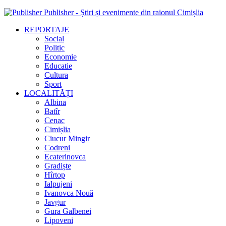
Publisher - Știri și evenimente din raionul Cimișlia
REPORTAJE
Social
Politic
Economie
Educatie
Cultura
Sport
LOCALITĂȚI
Albina
Batîr
Cenac
Cimișlia
Ciucur Mingir
Codreni
Ecaterinovca
Gradiște
Hîrtop
Ialpujeni
Ivanovca Nouă
Javgur
Gura Galbenei
Lipoveni