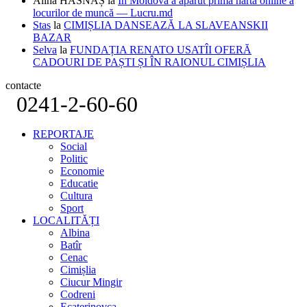
Alina HASNAȘ
la
În Moldova a apărut prima hartă online a
locurilor de muncă — Lucru.md
Stas
la
CIMIȘLIA DANSEAZĂ LA SLAVEANSKII
BAZAR
Selva
la
FUNDAȚIA RENATO USATÎI OFERĂ
CADOURI DE PAȘTI ȘI ÎN RAIONUL CIMIȘLIA
contacte
0241-2-60-60
REPORTAJE
Social
Politic
Economie
Educatie
Cultura
Sport
LOCALITĂȚI
Albina
Batîr
Cenac
Cimișlia
Ciucur Mingir
Codreni
Ecaterinovca