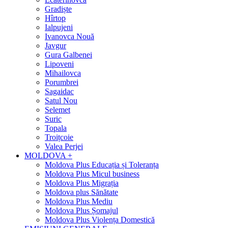
Gradiște
Hîrtop
Ialpujeni
Ivanovca Nouă
Javgur
Gura Galbenei
Lipoveni
Mihailovca
Porumbrei
Sagaidac
Satul Nou
Selemet
Suric
Topala
Troițcoie
Valea Perjei
MOLDOVA +
Moldova Plus Educația și Toleranța
Moldova Plus Micul business
Moldova Plus Migrația
Moldova plus Sănătate
Moldova Plus Mediu
Moldova Plus Șomajul
Moldova Plus Violența Domestică