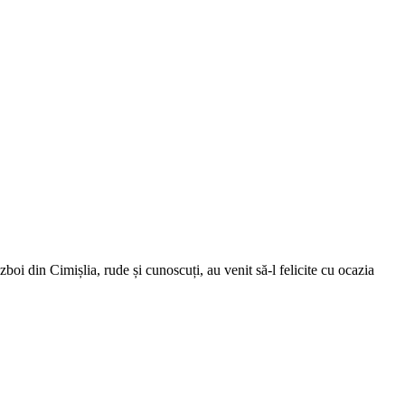
oi din Cimișlia, rude și cunoscuți, au venit să-l felicite cu ocazia