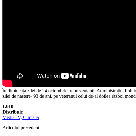
În dimineața zilei de 24 octombrie, reprezentanții Administrației Publi
zilei de naștere- 93 de ani, pe veteranul celui de-al doilea război mon
1.010
Distribuie
MediaTV, Cimislia
Articolul precedent