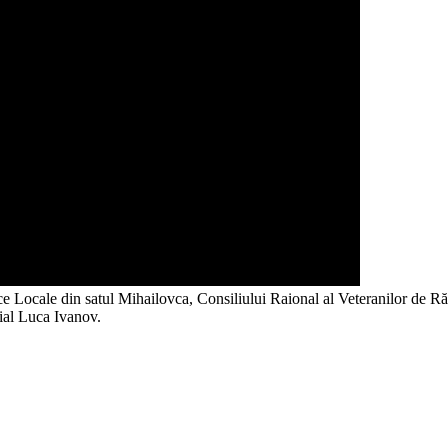
ce Locale din satul Mihailovca, Consiliului Raional al Veteranilor de Răzb
dial Luca Ivanov.