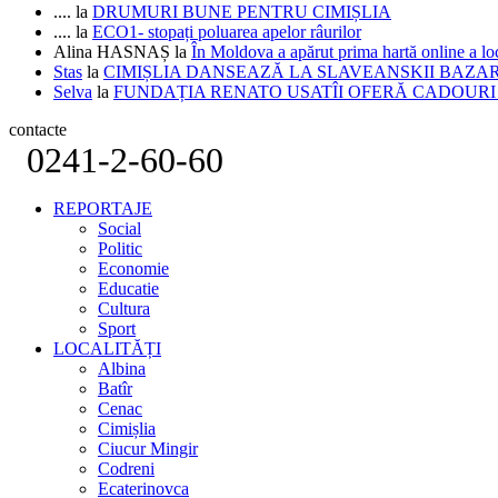
....
la
DRUMURI BUNE PENTRU CIMIȘLIA
....
la
ECO1- stopați poluarea apelor râurilor
Alina HASNAȘ
la
În Moldova a apărut prima hartă online a 
Stas
la
CIMIȘLIA DANSEAZĂ LA SLAVEANSKII BAZA
Selva
la
FUNDAȚIA RENATO USATÎI OFERĂ CADOURI D
contacte
0241-2-60-60
REPORTAJE
Social
Politic
Economie
Educatie
Cultura
Sport
LOCALITĂȚI
Albina
Batîr
Cenac
Cimișlia
Ciucur Mingir
Codreni
Ecaterinovca