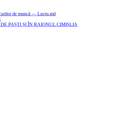
locurilor de muncă — Lucru.md
R
E PAȘTI ȘI ÎN RAIONUL CIMIȘLIA