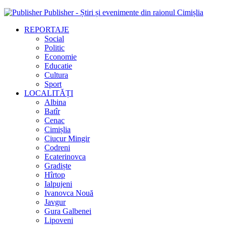
Publisher - Știri și evenimente din raionul Cimișlia
REPORTAJE
Social
Politic
Economie
Educatie
Cultura
Sport
LOCALITĂȚI
Albina
Batîr
Cenac
Cimișlia
Ciucur Mingir
Codreni
Ecaterinovca
Gradiște
Hîrtop
Ialpujeni
Ivanovca Nouă
Javgur
Gura Galbenei
Lipoveni