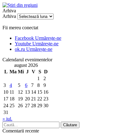
Arhiva
Arhiva
Fii mereu conectat
Facebook
Urmărește-ne
Youtube
Urmărește-ne
ok.ru
Urmărește-ne
Calendarul evenimentelor
august 2026
L
Ma
Mi
J
V
S
D
1
2
3
4
5
6
7
8
9
10
11
12
13
14
15
16
17
18
19
20
21
22
23
24
25
26
27
28
29
30
31
« iul.
Comentarii recente