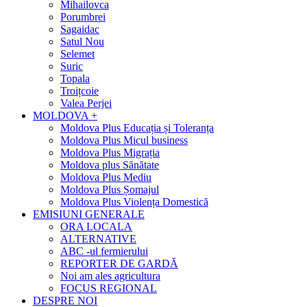
Mihailovca
Porumbrei
Sagaidac
Satul Nou
Selemet
Suric
Topala
Troițcoie
Valea Perjei
MOLDOVA +
Moldova Plus Educația și Toleranța
Moldova Plus Micul business
Moldova Plus Migrația
Moldova plus Sănătate
Moldova Plus Mediu
Moldova Plus Șomajul
Moldova Plus Violența Domestică
EMISIUNI GENERALE
ORA LOCALA
ALTERNATIVE
ABC -ul fermierului
REPORTER DE GARDĂ
Noi am ales agricultura
FOCUS REGIONAL
DESPRE NOI