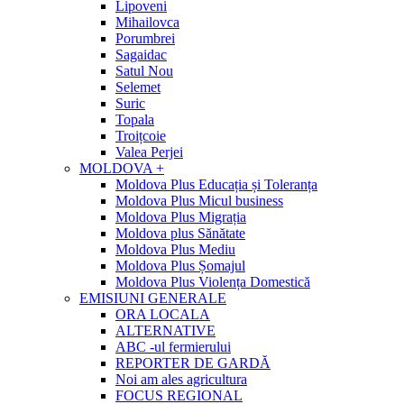
Lipoveni
Mihailovca
Porumbrei
Sagaidac
Satul Nou
Selemet
Suric
Topala
Troițcoie
Valea Perjei
MOLDOVA +
Moldova Plus Educația și Toleranța
Moldova Plus Micul business
Moldova Plus Migrația
Moldova plus Sănătate
Moldova Plus Mediu
Moldova Plus Șomajul
Moldova Plus Violența Domestică
EMISIUNI GENERALE
ORA LOCALA
ALTERNATIVE
ABC -ul fermierului
REPORTER DE GARDĂ
Noi am ales agricultura
FOCUS REGIONAL