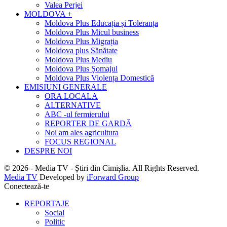
Valea Perjei
MOLDOVA +
Moldova Plus Educația și Toleranța
Moldova Plus Micul business
Moldova Plus Migrația
Moldova plus Sănătate
Moldova Plus Mediu
Moldova Plus Șomajul
Moldova Plus Violența Domestică
EMISIUNI GENERALE
ORA LOCALA
ALTERNATIVE
ABC -ul fermierului
REPORTER DE GARDĂ
Noi am ales agricultura
FOCUS REGIONAL
DESPRE NOI
© 2026 - Media TV - Știri din Cimișlia. All Rights Reserved.
Media TV
Developed by
iForward Group
Conectează-te
REPORTAJE
Social
Politic