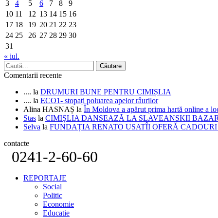
3
4
5
6
7
8
9
10
11
12
13
14
15
16
17
18
19
20
21
22
23
24
25
26
27
28
29
30
31
« iul.
Comentarii recente
....
la
DRUMURI BUNE PENTRU CIMIȘLIA
....
la
ECO1- stopați poluarea apelor râurilor
Alina HASNAȘ
la
În Moldova a apărut prima hartă online a 
Stas
la
CIMIȘLIA DANSEAZĂ LA SLAVEANSKII BAZA
Selva
la
FUNDAȚIA RENATO USATÎI OFERĂ CADOURI D
contacte
0241-2-60-60
REPORTAJE
Social
Politic
Economie
Educatie