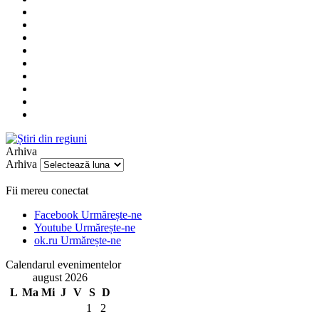
Arhiva
Arhiva
Fii mereu conectat
Facebook
Urmărește-ne
Youtube
Urmărește-ne
ok.ru
Urmărește-ne
Calendarul evenimentelor
august 2026
L
Ma
Mi
J
V
S
D
1
2