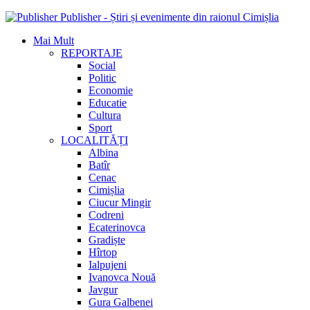
Publisher - Știri și evenimente din raionul Cimișlia
Mai Mult
REPORTAJE
Social
Politic
Economie
Educatie
Cultura
Sport
LOCALITĂȚI
Albina
Batîr
Cenac
Cimișlia
Ciucur Mingir
Codreni
Ecaterinovca
Gradiște
Hîrtop
Ialpujeni
Ivanovca Nouă
Javgur
Gura Galbenei