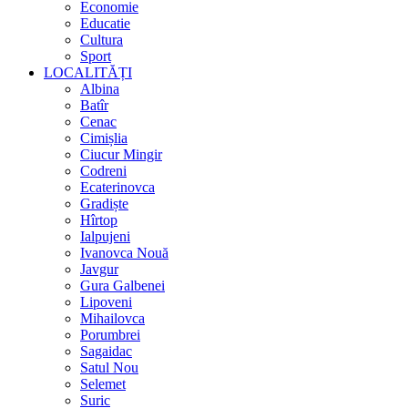
Economie
Educatie
Cultura
Sport
LOCALITĂȚI
Albina
Batîr
Cenac
Cimișlia
Ciucur Mingir
Codreni
Ecaterinovca
Gradiște
Hîrtop
Ialpujeni
Ivanovca Nouă
Javgur
Gura Galbenei
Lipoveni
Mihailovca
Porumbrei
Sagaidac
Satul Nou
Selemet
Suric