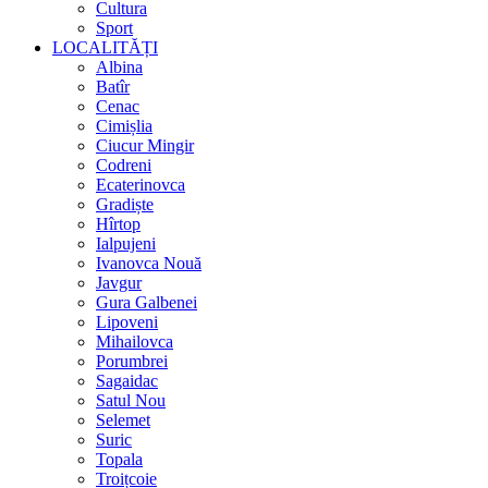
Cultura
Sport
LOCALITĂȚI
Albina
Batîr
Cenac
Cimișlia
Ciucur Mingir
Codreni
Ecaterinovca
Gradiște
Hîrtop
Ialpujeni
Ivanovca Nouă
Javgur
Gura Galbenei
Lipoveni
Mihailovca
Porumbrei
Sagaidac
Satul Nou
Selemet
Suric
Topala
Troițcoie