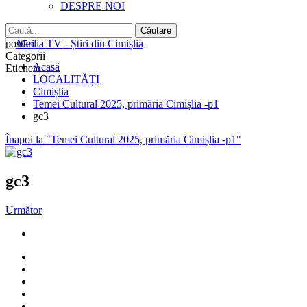
DESPRE NOI
postări
Categorii
Acasă
Etichete
LOCALITĂȚI
Cimișlia
Temei Cultural 2025, primăria Cimișlia -p1
gc3
Înapoi la "Temei Cultural 2025, primăria Cimișlia -p1"
gc3
Următor