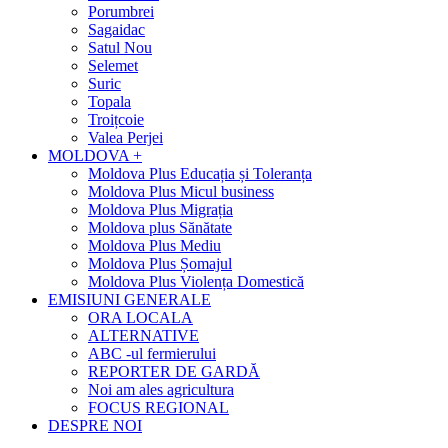
Porumbrei
Sagaidac
Satul Nou
Selemet
Suric
Topala
Troițcoie
Valea Perjei
MOLDOVA +
Moldova Plus Educația și Toleranța
Moldova Plus Micul business
Moldova Plus Migrația
Moldova plus Sănătate
Moldova Plus Mediu
Moldova Plus Șomajul
Moldova Plus Violența Domestică
EMISIUNI GENERALE
ORA LOCALA
ALTERNATIVE
ABC -ul fermierului
REPORTER DE GARDĂ
Noi am ales agricultura
FOCUS REGIONAL
DESPRE NOI