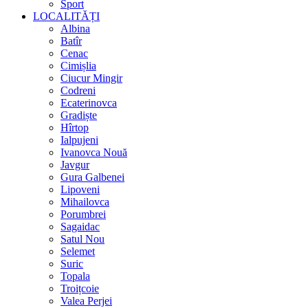
Sport
LOCALITĂȚI
Albina
Batîr
Cenac
Cimișlia
Ciucur Mingir
Codreni
Ecaterinovca
Gradiște
Hîrtop
Ialpujeni
Ivanovca Nouă
Javgur
Gura Galbenei
Lipoveni
Mihailovca
Porumbrei
Sagaidac
Satul Nou
Selemet
Suric
Topala
Troițcoie
Valea Perjei