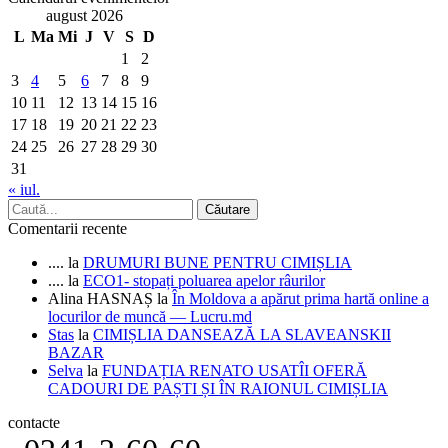
august 2026
L
Ma
Mi
J
V
S
D
1
2
3
4
5
6
7
8
9
10
11
12
13
14
15
16
17
18
19
20
21
22
23
24
25
26
27
28
29
30
31
« iul.
Comentarii recente
....
la
DRUMURI BUNE PENTRU CIMIȘLIA
....
la
ECO1- stopați poluarea apelor râurilor
Alina HASNAȘ
la
În Moldova a apărut prima hartă online a
locurilor de muncă — Lucru.md
Stas
la
CIMIȘLIA DANSEAZĂ LA SLAVEANSKII
BAZAR
Selva
la
FUNDAȚIA RENATO USATÎI OFERĂ
CADOURI DE PAȘTI ȘI ÎN RAIONUL CIMIȘLIA
contacte