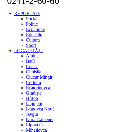
0241-2-60-60
REPORTAJE
Social
Politic
Economie
Educatie
Cultura
Sport
LOCALITĂȚI
Albina
Batîr
Cenac
Cimișlia
Ciucur Mingir
Codreni
Ecaterinovca
Gradiște
Hîrtop
Ialpujeni
Ivanovca Nouă
Javgur
Gura Galbenei
Lipoveni
Mihailovca