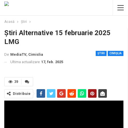
Acasă
Știri
Știri Alternative 15 februarie 2025
LMG
ȘTIRI
CIMIȘLIA
De
MediaTV, Cimislia
Ultima actualizare
17, feb. 2025
39
Distribuie