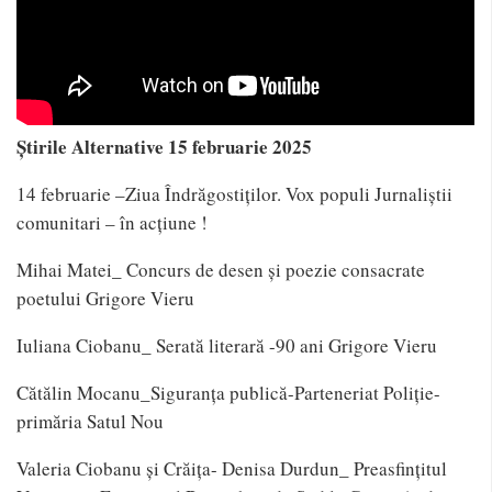
Știrile Alternative 15 februarie 2025
14 februarie
–Ziua Îndrăgostiților. Vox populi Jurnaliștii
comunitari – în acțiune !
Mihai Matei_ Concurs de desen și poezie consacrate
poetului Grigore Vieru
Iuliana Ciobanu_ Serată literară -90 ani Grigore Vieru
Cătălin Mocanu_Siguranța publică-Parteneriat Poliție-
primăria Satul Nou
Valeria Ciobanu și Crăița- Denisa Durdun_ Preasfinţitul