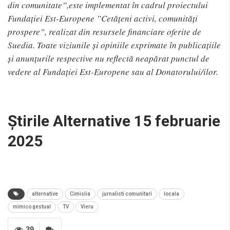
din comunitate”,este implementat în cadrul proiectului
Fundației Est-Europene ”Cetățeni activi, comunități
prospere”, realizat din resursele financiare oferite de
Suedia. Toate viziunile şi opiniile exprimate în publicațiile
și anunţurile respective nu reflectă neapărat punctul de
vedere al Fundației Est-Europene sau al Donatorului/ilor.
Știrile Alternative 15 februarie
2025
alternative
Cimislia
jurnalisti comunitari
locala
mimico gestual
TV
Vieru
39