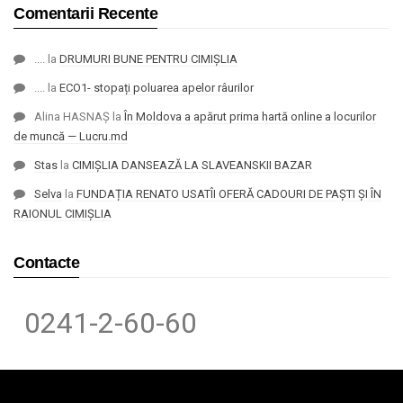
Comentarii Recente
....
la
DRUMURI BUNE PENTRU CIMIȘLIA
....
la
ECO1- stopați poluarea apelor râurilor
Alina HASNAȘ
la
În Moldova a apărut prima hartă online a locurilor
de muncă — Lucru.md
Stas
la
CIMIȘLIA DANSEAZĂ LA SLAVEANSKII BAZAR
Selva
la
FUNDAȚIA RENATO USATÎI OFERĂ CADOURI DE PAȘTI ȘI ÎN
RAIONUL CIMIȘLIA
Contacte
0241-2-60-60