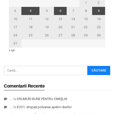
1
2
3
4
5
6
7
8
9
10
11
12
13
14
15
16
17
18
19
20
21
22
23
24
25
26
27
28
29
30
31
« iul.
Comentarii Recente
....
la
DRUMURI BUNE PENTRU CIMIȘLIA
....
la
ECO1- stopați poluarea apelor râurilor