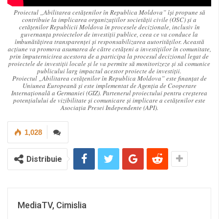
Proiectul „Abilitarea cetățenilor în Republica Moldova” își propune să
contribuie la implicarea organizațiilor societății civile (OSC) și a
cetățenilor Republicii Moldova în procesele decizionale, inclusiv în
guvernanța proiectelor de investiții publice, ceea ce va conduce la
îmbunătățirea transparenței și responsabilizarea autorităților. Această
acțiune va promova asumarea de către cetățeni a investițiilor în comunitate,
prin împuternicirea acestora de a participa la procesul decizional legat de
proiectele de investiții locale și le va permite să monitorizeze și să comunice
publicului larg impactul acestor proiecte de investiții.
Proiectul „Abilitarea cetățenilor în Republica Moldova” este finanțat de
Uniunea Europeană și este implementat de Agenția de Cooperare
Internațională a Germaniei (GIZ). Partenerul proiectului pentru creșterea
potențialului de vizibilitate și comunicare și implicare a cetățenilor este
Asociația Presei Independente (API).
1,028
Distribuie
MediaTV, Cimislia