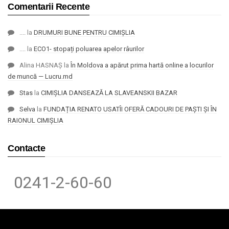
Comentarii Recente
....
la
DRUMURI BUNE PENTRU CIMIȘLIA
....
la
ECO1- stopați poluarea apelor râurilor
Alina HASNAȘ
la
În Moldova a apărut prima hartă online a locurilor
de muncă — Lucru.md
Stas
la
CIMIȘLIA DANSEAZĂ LA SLAVEANSKII BAZAR
Selva
la
FUNDAȚIA RENATO USATÎI OFERĂ CADOURI DE PAȘTI ȘI ÎN
RAIONUL CIMIȘLIA
Contacte
0241-2-60-60