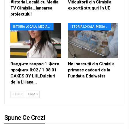
#Istoria Locală cu Media
Viticultorii din Cimișlia
TV Cimișlia _lansarea
exportă struguri în UE
proiectului
ISTORIA LOCALA_MEDIA TV
ISTORIA LOCALA_MEDIA TV
Введите запрос 1 Фото
Noi nascutii din Cimislia
профиля 0:02 / 1:08:01
primesc cadouri de la
CAKES BY Lili_Dulciuri
Fundatia Edelweiss
de la Liliana…
PREC
URM
Spune Ce Crezi