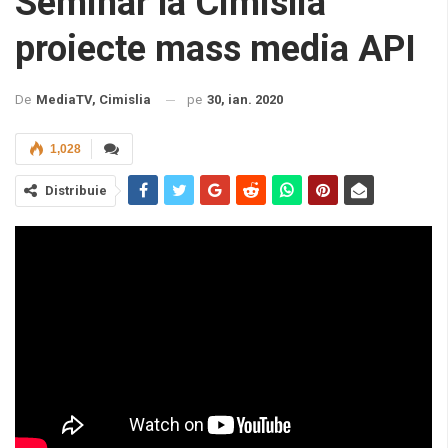
Seminar la Cimislia
proiecte mass media API
pe
30, ian. 2020
De
MediaTV, Cimislia
1,028
Distribuie