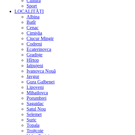
Cultura
Sport
LOCALITĂȚI
Albina
Batîr
Cenac
Cimișlia
Ciucur Mingir
Codreni
Ecaterinovca
Gradiște
Hîrtop
Ialpujeni
Ivanovca Nouă
Javgur
Gura Galbenei
Lipoveni
Mihailovca
Porumbrei
Sagaidac
Satul Nou
Selemet
Suric
Topala
Troițcoie