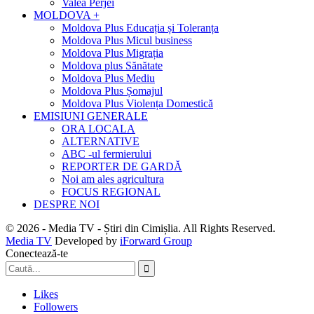
Valea Perjei
MOLDOVA +
Moldova Plus Educația și Toleranța
Moldova Plus Micul business
Moldova Plus Migrația
Moldova plus Sănătate
Moldova Plus Mediu
Moldova Plus Șomajul
Moldova Plus Violența Domestică
EMISIUNI GENERALE
ORA LOCALA
ALTERNATIVE
ABC -ul fermierului
REPORTER DE GARDĂ
Noi am ales agricultura
FOCUS REGIONAL
DESPRE NOI
© 2026 - Media TV - Știri din Cimișlia. All Rights Reserved.
Media TV
Developed by
iForward Group
Conectează-te
Likes
Followers