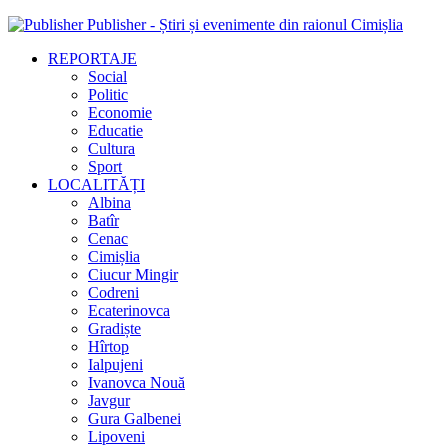
Publisher - Știri și evenimente din raionul Cimișlia
REPORTAJE
Social
Politic
Economie
Educatie
Cultura
Sport
LOCALITĂȚI
Albina
Batîr
Cenac
Cimișlia
Ciucur Mingir
Codreni
Ecaterinovca
Gradiște
Hîrtop
Ialpujeni
Ivanovca Nouă
Javgur
Gura Galbenei
Lipoveni