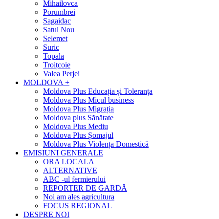
Mihailovca
Porumbrei
Sagaidac
Satul Nou
Selemet
Suric
Topala
Troițcoie
Valea Perjei
MOLDOVA +
Moldova Plus Educația și Toleranța
Moldova Plus Micul business
Moldova Plus Migrația
Moldova plus Sănătate
Moldova Plus Mediu
Moldova Plus Șomajul
Moldova Plus Violența Domestică
EMISIUNI GENERALE
ORA LOCALA
ALTERNATIVE
ABC -ul fermierului
REPORTER DE GARDĂ
Noi am ales agricultura
FOCUS REGIONAL
DESPRE NOI