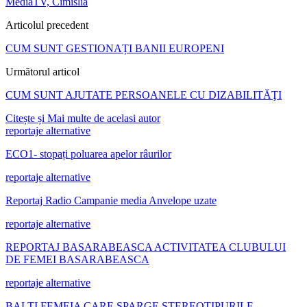
MediaTV, Cimislia
Articolul precedent
CUM SUNT GESTIONAȚI BANII EUROPENI
Următorul articol
CUM SUNT AJUTATE PERSOANELE CU DIZABILITĂŢI
Citește și
Mai multe de acelasi autor
reportaje alternative
ECO1- stopați poluarea apelor râurilor
reportaje alternative
Reportaj Radio Campanie media Anvelope uzate
reportaje alternative
REPORTAJ BASARABEASCA ACTIVITATEA CLUBULUI
DE FEMEI BASARABEASCA
reportaje alternative
BALTI FEMEIA CARE SPARGE STEREOTIPURILE