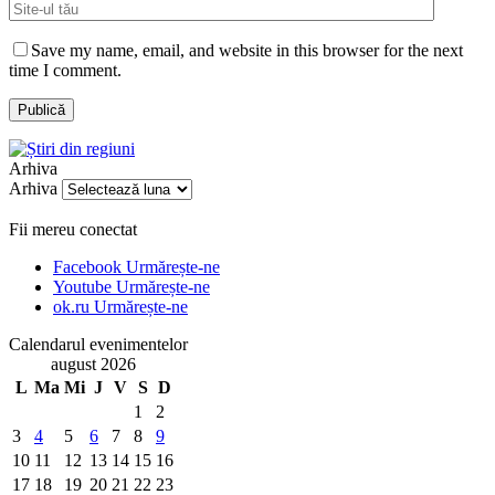
Save my name, email, and website in this browser for the next
time I comment.
Arhiva
Arhiva
Fii mereu conectat
Facebook
Urmărește-ne
Youtube
Urmărește-ne
ok.ru
Urmărește-ne
Calendarul evenimentelor
august 2026
L
Ma
Mi
J
V
S
D
1
2
3
4
5
6
7
8
9
10
11
12
13
14
15
16
17
18
19
20
21
22
23