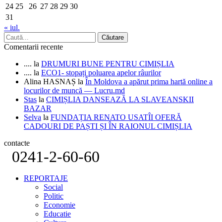
24
25
26
27
28
29
30
31
« iul.
Comentarii recente
....
la
DRUMURI BUNE PENTRU CIMIȘLIA
....
la
ECO1- stopați poluarea apelor râurilor
Alina HASNAȘ
la
În Moldova a apărut prima hartă online a
locurilor de muncă — Lucru.md
Stas
la
CIMIȘLIA DANSEAZĂ LA SLAVEANSKII
BAZAR
Selva
la
FUNDAȚIA RENATO USATÎI OFERĂ
CADOURI DE PAȘTI ȘI ÎN RAIONUL CIMIȘLIA
contacte
0241-2-60-60
REPORTAJE
Social
Politic
Economie
Educatie