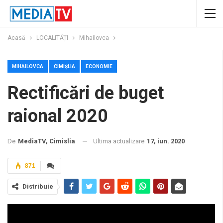
Acasă
LOCALITĂȚI
Mihailovca
MIHAILOVCA
CIMIȘLIA
ECONOMIE
Rectificări de buget
raional 2020
Ultima actualizare
17, iun. 2020
De
MediaTV, Cimislia
871
Distribuie