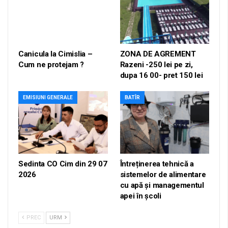
Canicula la Cimislia –
ZONA DE AGREMENT
Cum ne protejam ?
Razeni -250 lei pe zi,
dupa 16 00- pret 150 lei
EMISIUNI GENERALE
BATÎR
Sedinta CO Cim din 29 07
Întreținerea tehnică a
2026
sistemelor de alimentare
cu apă și managementul
apei în școli
PREC
URM