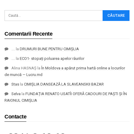
Comentarii Recente
....
la
DRUMURI BUNE PENTRU CIMIȘLIA
....
la
ECO1- stopați poluarea apelor râurilor
Alina HASNAȘ
la
În Moldova a apărut prima hartă online a locurilor
de muncă — Lucru.md
Stas
la
CIMIȘLIA DANSEAZĂ LA SLAVEANSKII BAZAR
Selva
la
FUNDAȚIA RENATO USATÎI OFERĂ CADOURI DE PAȘTI ȘI ÎN
RAIONUL CIMIȘLIA
Contacte