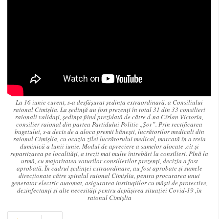
La 16 iunie curent, s-a desfășurat ședința extraordinară, a Consiliului
raional Cimișlia. La ședință au fost prezenți în total 31 din 33 consilieri
raionali validați, ședința fiind prezidată de către d-na Cîrlan Victoria,
consilier raional din partea Partidului Politic ,,Șor”. Prin rectificarea
bugetului, s-a decis de a aloca premii bănești, lucrătorilor medicali din
raionul Cimișlia, cu ocazia zilei lucrătorului medical, marcată în a treia
duminică a lunii iunie. Modul de apreciere a sumelor alocate ,cît și
repartizarea pe localități, a trezit mai multe întrebări la consilieri. Pînă la
urmă, cu majoritatea voturilor consilierilor prezenți, decizia a fost
aprobată. În cadrul ședinței extraordinare, au fost aprobate și sumele
direcționate către spitalul raional Cimișlia, pentru procurarea unui
generator electric automat, asigurarea instituțiilor cu măști de protective,
dezinfectanți și alte necesități pentru depășirea situației Covid-19 ,în
raionul Cimișlia