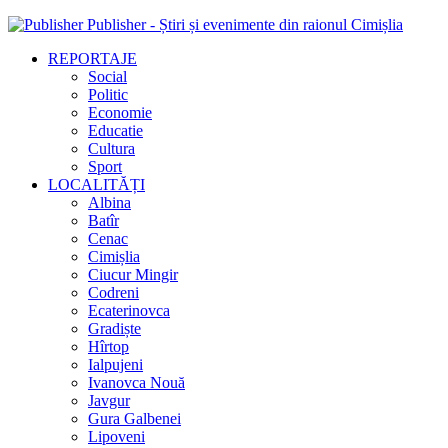
Publisher - Știri și evenimente din raionul Cimișlia
REPORTAJE
Social
Politic
Economie
Educatie
Cultura
Sport
LOCALITĂȚI
Albina
Batîr
Cenac
Cimișlia
Ciucur Mingir
Codreni
Ecaterinovca
Gradiște
Hîrtop
Ialpujeni
Ivanovca Nouă
Javgur
Gura Galbenei
Lipoveni