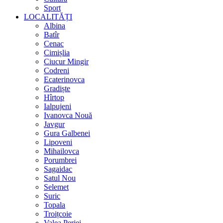
Sport
LOCALITĂȚI
Albina
Batîr
Cenac
Cimișlia
Ciucur Mingir
Codreni
Ecaterinovca
Gradiște
Hîrtop
Ialpujeni
Ivanovca Nouă
Javgur
Gura Galbenei
Lipoveni
Mihailovca
Porumbrei
Sagaidac
Satul Nou
Selemet
Suric
Topala
Troițcoie
Valea Perjei