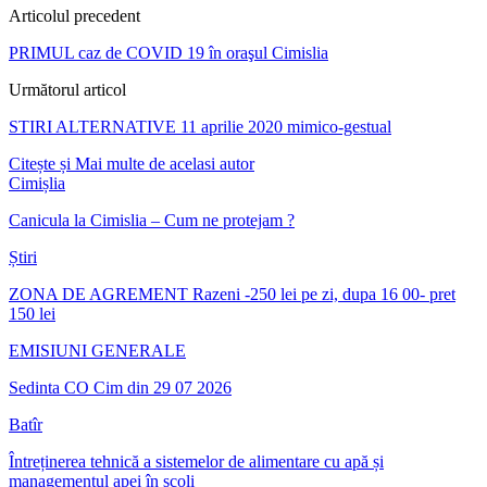
Articolul precedent
PRIMUL caz de COVID 19 în oraşul Cimislia
Următorul articol
STIRI ALTERNATIVE 11 aprilie 2020 mimico-gestual
Citește și
Mai multe de acelasi autor
Cimișlia
Canicula la Cimislia – Cum ne protejam ?
Știri
ZONA DE AGREMENT Razeni -250 lei pe zi, dupa 16 00- pret
150 lei
EMISIUNI GENERALE
Sedinta CO Cim din 29 07 2026
Batîr
Întreținerea tehnică a sistemelor de alimentare cu apă și
managementul apei în școli