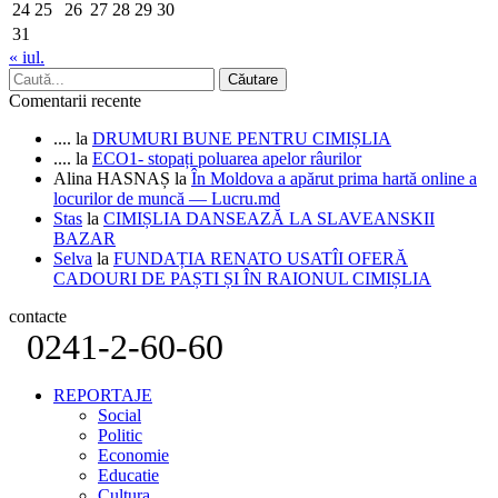
24
25
26
27
28
29
30
31
« iul.
Comentarii recente
....
la
DRUMURI BUNE PENTRU CIMIȘLIA
....
la
ECO1- stopați poluarea apelor râurilor
Alina HASNAȘ
la
În Moldova a apărut prima hartă online a
locurilor de muncă — Lucru.md
Stas
la
CIMIȘLIA DANSEAZĂ LA SLAVEANSKII
BAZAR
Selva
la
FUNDAȚIA RENATO USATÎI OFERĂ
CADOURI DE PAȘTI ȘI ÎN RAIONUL CIMIȘLIA
contacte
0241-2-60-60
REPORTAJE
Social
Politic
Economie
Educatie
Cultura