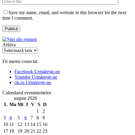
Save my name, email, and website in this browser for the next
time I comment.
Arhiva
Arhiva
Fii mereu conectat
Facebook
Urmărește-ne
Youtube
Urmărește-ne
ok.ru
Urmărește-ne
Calendarul evenimentelor
august 2026
L
Ma
Mi
J
V
S
D
1
2
3
4
5
6
7
8
9
10
11
12
13
14
15
16
17
18
19
20
21
22
23