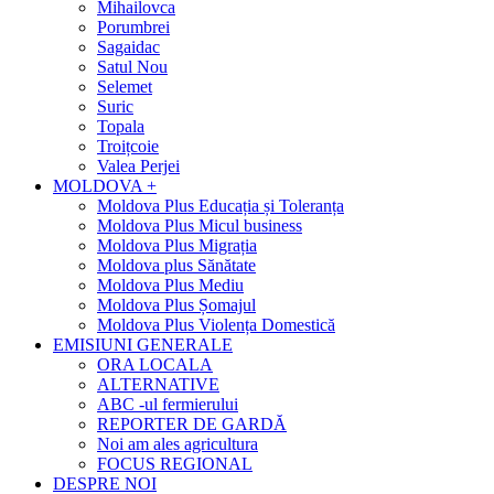
Mihailovca
Porumbrei
Sagaidac
Satul Nou
Selemet
Suric
Topala
Troițcoie
Valea Perjei
MOLDOVA +
Moldova Plus Educația și Toleranța
Moldova Plus Micul business
Moldova Plus Migrația
Moldova plus Sănătate
Moldova Plus Mediu
Moldova Plus Șomajul
Moldova Plus Violența Domestică
EMISIUNI GENERALE
ORA LOCALA
ALTERNATIVE
ABC -ul fermierului
REPORTER DE GARDĂ
Noi am ales agricultura
FOCUS REGIONAL
DESPRE NOI