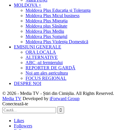
MOLDOVA +
Moldova Plus Educația și Toleranța
Moldova Plus Micul business
Moldova Plus Migrația
Moldova plus Sănătate
Moldova Plus Mediu
Moldova Plus Șomajul
Moldova Plus Violența Domestică
EMISIUNI GENERALE
ORA LOCALA
ALTERNATIVE
ABC -ul fermierului
REPORTER DE GARDĂ
Noi am ales agricultura
FOCUS REGIONAL
DESPRE NOI
© 2026 - Media TV - Știri din Cimișlia. All Rights Reserved.
Media TV
Developed by
iForward Group
Conectează-te
Likes
Followers