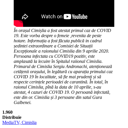
În orașul Cimișlia a fost atestat primul caz de COVID
19. Este vorba despre o femeie ,revenita de peste
hotare. Informația a fost făcuta publică in cadrul
ședintei extraordinare a Comisiei de Situații
Excepționale a raionului Cimislia din 9 aprilie 2020.
Persoana infectata cu COVID19 pozitiv, este
amplasată la lecuire în Spitalul raiional Cimislia.
Primarul de Cimislia Sergiu Andronachi, atenționează
cetățenii orașului, în legătură cu aparația primului caz
COVID 19 în localitate, să fie mai prudenți și să
respecte cerințele perioadei de carantină. În total, în
raionul Cimislia, pînă la data de 10 aprilie, s-au
atestat, 4 cazuri de COVID 19. O persoană infectată,
este din or. Cimislia și 3 persoane din satul Gura
Galbenei.
1.960
Distribuie
MediaTV, Cimislia