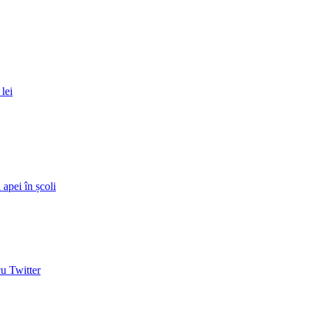
lei
apei în școli
u Twitter