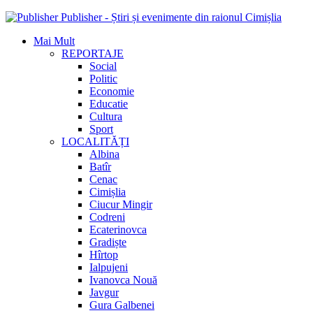
Publisher - Știri și evenimente din raionul Cimișlia
Mai Mult
REPORTAJE
Social
Politic
Economie
Educatie
Cultura
Sport
LOCALITĂȚI
Albina
Batîr
Cenac
Cimișlia
Ciucur Mingir
Codreni
Ecaterinovca
Gradiște
Hîrtop
Ialpujeni
Ivanovca Nouă
Javgur
Gura Galbenei