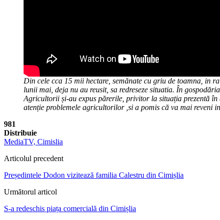
Din cele cca 15 mii hectare, semănate cu griu de toamna, in rai
lunii mai, deja nu au reusit, sa redreseze situatia. În gospodări
Agricultorii și-au expus părerile, privitor la situația prezentă 
atenție problemele agricultorilor ,si a pomis că va mai reveni i
981
Distribuie
MediaTV, Cimislia
Articolul precedent
Președintele Dodon vizitează familia Calestru din Cimișlia
Următorul articol
S-a redeschis piața comercială din Cimișlia