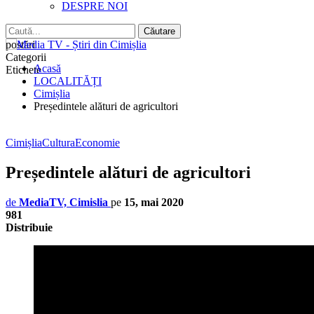
DESPRE NOI
postări
Categorii
Acasă
Etichete
LOCALITĂȚI
Cimișlia
Președintele alături de agricultori
Cimișlia
Cultura
Economie
Președintele alături de agricultori
de
MediaTV, Cimislia
pe
15, mai 2020
981
Distribuie