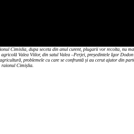
onul Cimislia, dupa seceta din anul curent, plugarii vor recolta, nu ma
a agricolă Valea Viilor, din satul Valea –Perjei, președintele Igor Dodon
în agricultură, problemele cu care se confruntă și au cerut ajutor din pa
n raionul Cimișlia.