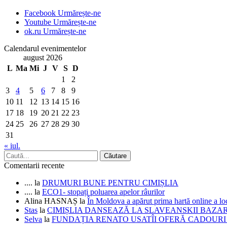
Facebook
Urmărește-ne
Youtube
Urmărește-ne
ok.ru
Urmărește-ne
Calendarul evenimentelor
august 2026
L
Ma
Mi
J
V
S
D
1
2
3
4
5
6
7
8
9
10
11
12
13
14
15
16
17
18
19
20
21
22
23
24
25
26
27
28
29
30
31
« iul.
Comentarii recente
....
la
DRUMURI BUNE PENTRU CIMIȘLIA
....
la
ECO1- stopați poluarea apelor râurilor
Alina HASNAȘ
la
În Moldova a apărut prima hartă online a 
Stas
la
CIMIȘLIA DANSEAZĂ LA SLAVEANSKII BAZA
Selva
la
FUNDAȚIA RENATO USATÎI OFERĂ CADOURI D