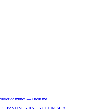
locurilor de muncă — Lucru.md
R
E PAȘTI ȘI ÎN RAIONUL CIMIȘLIA