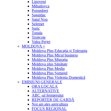
Lipoveni
Mihailovca
Porumbrei
Sagaidac
Satul Nou
Selemet
Suric
Topala
Troițcoie
Valea Perjei
MOLDOVA +
Moldova Plus Educația și Toleranța
Moldova Plus Micul business
Moldova Plus Migrația
Moldova plus Sănătate
Moldova Plus Mediu
Moldova Plus Șomajul
Moldova Plus Violența Domestică
EMISIUNI GENERALE
ORA LOCALA
ALTERNATIVE
ABC -ul fermierului
REPORTER DE GARDĂ
Noi am ales agricultura
FOCUS REGIONAL