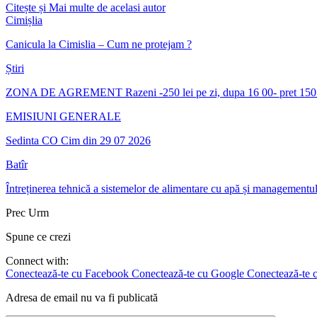
Citește și
Mai multe de acelasi autor
Cimișlia
Canicula la Cimislia – Cum ne protejam ?
Știri
ZONA DE AGREMENT Razeni -250 lei pe zi, dupa 16 00- pret 150 
EMISIUNI GENERALE
Sedinta CO Cim din 29 07 2026
Batîr
Întreținerea tehnică a sistemelor de alimentare cu apă și managementul 
Prec
Urm
Spune ce crezi
Connect with:
Conectează-te cu Facebook
Conectează-te cu Google
Conectează-te c
Adresa de email nu va fi publicată