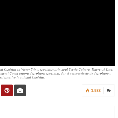
slia cu Victor Stina, specialist principal Sectia Cultura, Tineret si Sport
pactul Covid asupra dezvoltarii sportului, dar si perspectivele de dezvoltare a
rii sportive in raionul Cimislia.
1.933