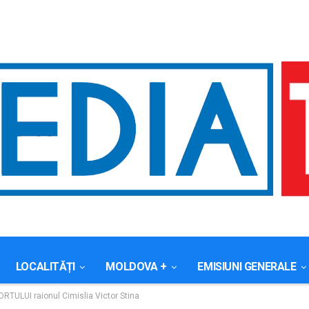
LOCALITĂȚI
MOLDOVA +
EMISIUNI GENERALE
LUI raionul Cimislia Victor Stina