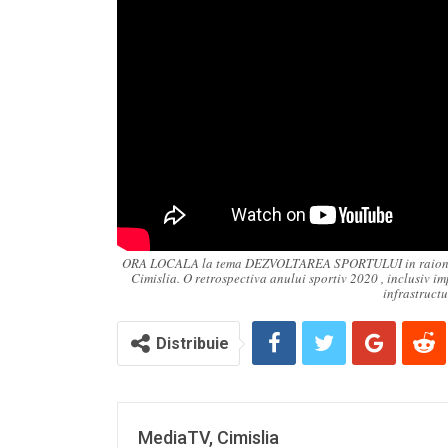
ORA LOCALA la tema DEZVOLTAREA SPORTULUI in raionul Cimi
Cimislia. O retrospectiva anului sportiv 2020 , inclusiv im
infrastructu
Distribuie
MediaTV, Cimislia