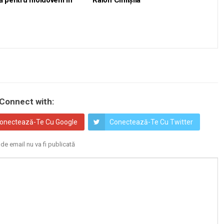
ă pentru moldoveni în
Raion Cimișlia
Connect with:
onectează-Te Cu Google
Conectează-Te Cu Twitter
de email nu va fi publicată