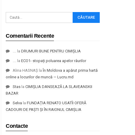
Comentarii Recente
....
la
DRUMURI BUNE PENTRU CIMIȘLIA
....
la
ECO1- stopați poluarea apelor râurilor
Alina HASNAȘ
la
În Moldova a apărut prima hartă
online a locurilor de muncă — Lucru.md
Stas
la
CIMIȘLIA DANSEAZĂ LA SLAVEANSKII
BAZAR
Selva
la
FUNDAȚIA RENATO USATÎI OFERĂ
CADOURI DE PAȘTI ȘI ÎN RAIONUL CIMIȘLIA
Contacte