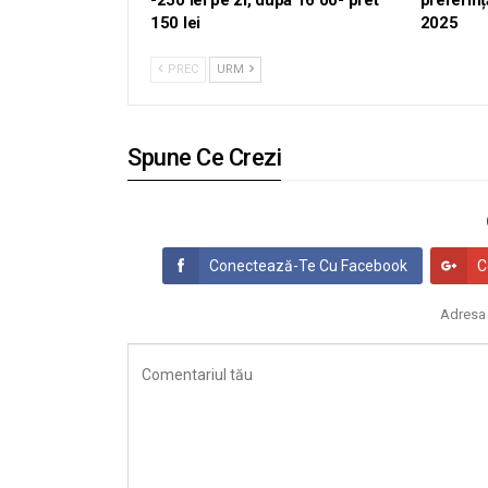
-250 lei pe zi, dupa 16 00- pret
preferinț
150 lei
2025
PREC
URM
Spune Ce Crezi
Conectează-Te Cu Facebook
C
Adresa 