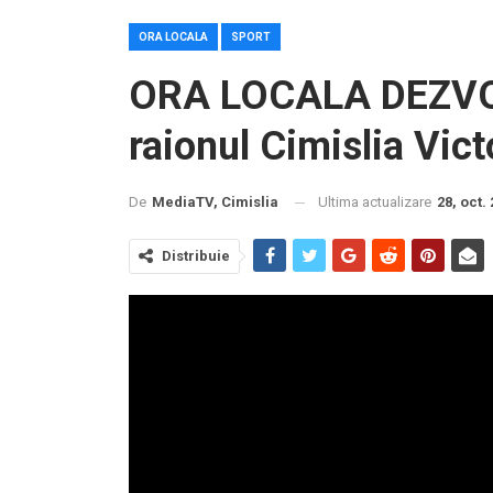
ORA LOCALA
SPORT
ORA LOCALA DEZV
raionul Cimislia Vict
Ultima actualizare
28, oct.
De
MediaTV, Cimislia
Distribuie