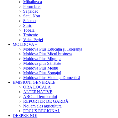
Mihailovca
Porumbrei
Sagaidac
Satul Nou
Selemet
Suric
Topala
Troițcoie
Valea Perjei
MOLDOVA +
Moldova Plus Educația și Toleranța
Moldova Plus Micul business
Moldova Plus Migrația
Moldova plus Sănătate
Moldova Plus Mediu
Moldova Plus Șomajul
Moldova Plus Violența Domestică
EMISIUNI GENERALE
ORA LOCALA
ALTERNATIVE
ABC -ul fermierului
REPORTER DE GARDĂ
Noi am ales agricultura
FOCUS REGIONAL
DESPRE NOI