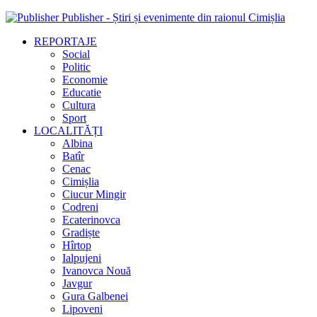
Publisher - Știri și evenimente din raionul Cimișlia
REPORTAJE
Social
Politic
Economie
Educatie
Cultura
Sport
LOCALITĂȚI
Albina
Batîr
Cenac
Cimișlia
Ciucur Mingir
Codreni
Ecaterinovca
Gradiște
Hîrtop
Ialpujeni
Ivanovca Nouă
Javgur
Gura Galbenei
Lipoveni