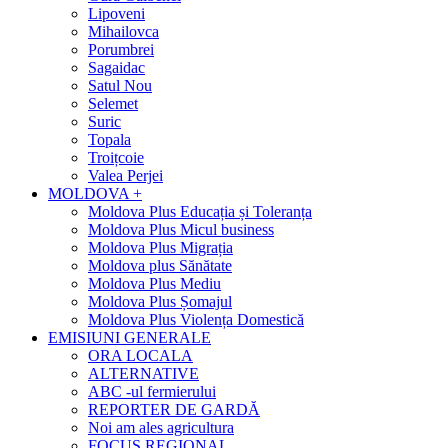
Lipoveni
Mihailovca
Porumbrei
Sagaidac
Satul Nou
Selemet
Suric
Topala
Troițcoie
Valea Perjei
MOLDOVA +
Moldova Plus Educația și Toleranța
Moldova Plus Micul business
Moldova Plus Migrația
Moldova plus Sănătate
Moldova Plus Mediu
Moldova Plus Șomajul
Moldova Plus Violența Domestică
EMISIUNI GENERALE
ORA LOCALA
ALTERNATIVE
ABC -ul fermierului
REPORTER DE GARDĂ
Noi am ales agricultura
FOCUS REGIONAL