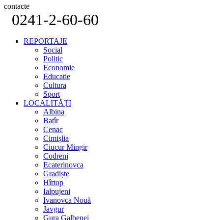
contacte
0241-2-60-60
REPORTAJE
Social
Politic
Economie
Educatie
Cultura
Sport
LOCALITĂȚI
Albina
Batîr
Cenac
Cimișlia
Ciucur Mingir
Codreni
Ecaterinovca
Gradiște
Hîrtop
Ialpujeni
Ivanovca Nouă
Javgur
Gura Galbenei