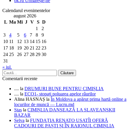
ok.ru
Urmărește-ne
Calendarul evenimentelor
august 2026
L
Ma
Mi
J
V
S
D
1
2
3
4
5
6
7
8
9
10
11
12
13
14
15
16
17
18
19
20
21
22
23
24
25
26
27
28
29
30
31
« iul.
Comentarii recente
....
la
DRUMURI BUNE PENTRU CIMIȘLIA
....
la
ECO1- stopați poluarea apelor râurilor
Alina HASNAȘ
la
În Moldova a apărut prima hartă online a
locurilor de muncă — Lucru.md
Stas
la
CIMIȘLIA DANSEAZĂ LA SLAVEANSKII
BAZAR
Selva
la
FUNDAȚIA RENATO USATÎI OFERĂ
CADOURI DE PAȘTI ȘI ÎN RAIONUL CIMIȘLIA