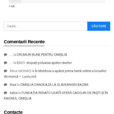
« iul.
Comentarii Recente
....
la
DRUMURI BUNE PENTRU CIMIȘLIA
....
la
ECO1- stopați poluarea apelor râurilor
Alina HASNAȘ
la
În Moldova a apărut prima hartă online a locurilor
de muncă — Lucru.md
Stas
la
CIMIȘLIA DANSEAZĂ LA SLAVEANSKII BAZAR
Selva
la
FUNDAȚIA RENATO USATÎI OFERĂ CADOURI DE PAȘTI ȘI ÎN
RAIONUL CIMIȘLIA
Contacte