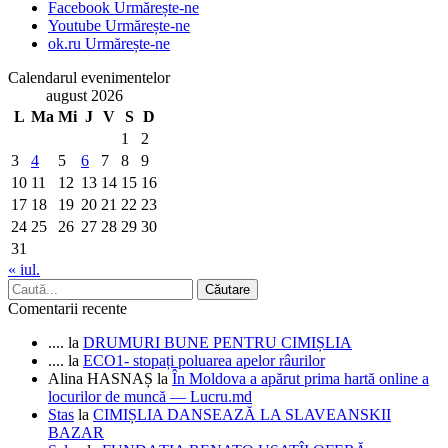
Facebook
Urmărește-ne
Youtube
Urmărește-ne
ok.ru
Urmărește-ne
Calendarul evenimentelor
august 2026
L
Ma
Mi
J
V
S
D
1
2
3
4
5
6
7
8
9
10
11
12
13
14
15
16
17
18
19
20
21
22
23
24
25
26
27
28
29
30
31
« iul.
Comentarii recente
....
la
DRUMURI BUNE PENTRU CIMIȘLIA
....
la
ECO1- stopați poluarea apelor râurilor
Alina HASNAȘ
la
În Moldova a apărut prima hartă online a
locurilor de muncă — Lucru.md
Stas
la
CIMIȘLIA DANSEAZĂ LA SLAVEANSKII
BAZAR