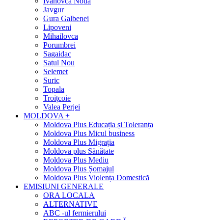
Ivanovca Nouă
Javgur
Gura Galbenei
Lipoveni
Mihailovca
Porumbrei
Sagaidac
Satul Nou
Selemet
Suric
Topala
Troițcoie
Valea Perjei
MOLDOVA +
Moldova Plus Educația și Toleranța
Moldova Plus Micul business
Moldova Plus Migrația
Moldova plus Sănătate
Moldova Plus Mediu
Moldova Plus Șomajul
Moldova Plus Violența Domestică
EMISIUNI GENERALE
ORA LOCALA
ALTERNATIVE
ABC -ul fermierului