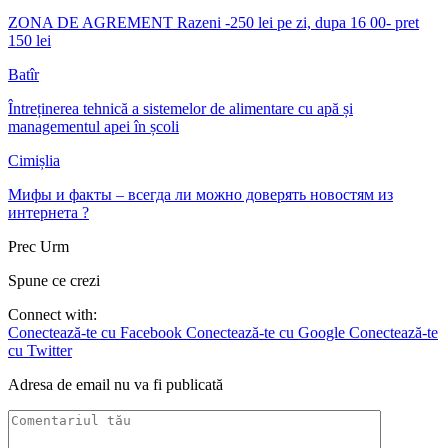
ZONA DE AGREMENT Razeni -250 lei pe zi, dupa 16 00- pret
150 lei
Batîr
Întreținerea tehnică a sistemelor de alimentare cu apă și
managementul apei în școli
Cimișlia
Мифы и факты – всегда ли можно доверять новостям из
интернета ?
Prec
Urm
Spune ce crezi
Connect with:
Conectează-te cu Facebook
Conectează-te cu Google
Conectează-te
cu Twitter
Adresa de email nu va fi publicată