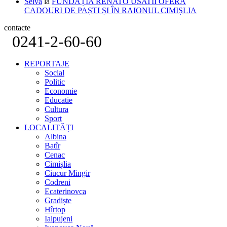
Selva
la
FUNDAȚIA RENATO USATÎI OFERĂ
CADOURI DE PAȘTI ȘI ÎN RAIONUL CIMIȘLIA
contacte
0241-2-60-60
REPORTAJE
Social
Politic
Economie
Educatie
Cultura
Sport
LOCALITĂȚI
Albina
Batîr
Cenac
Cimișlia
Ciucur Mingir
Codreni
Ecaterinovca
Gradiște
Hîrtop
Ialpujeni