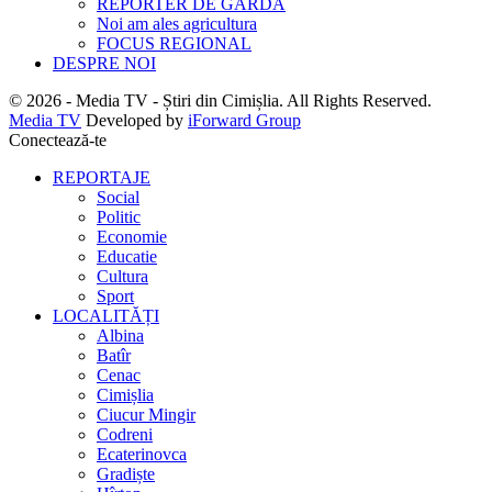
REPORTER DE GARDĂ
Noi am ales agricultura
FOCUS REGIONAL
DESPRE NOI
© 2026 - Media TV - Știri din Cimișlia. All Rights Reserved.
Media TV
Developed by
iForward Group
Conectează-te
REPORTAJE
Social
Politic
Economie
Educatie
Cultura
Sport
LOCALITĂȚI
Albina
Batîr
Cenac
Cimișlia
Ciucur Mingir
Codreni
Ecaterinovca
Gradiște