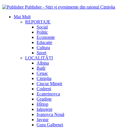
Publisher - Știri și evenimente din raionul Cimișlia
Mai Mult
REPORTAJE
Social
Politic
Economie
Educatie
Cultura
Sport
LOCALITĂȚI
Albina
Batîr
Cenac
Cimișlia
Ciucur Mingir
Codreni
Ecaterinovca
Gradiște
Hîrtop
Ialpujeni
Ivanovca Nouă
Javgur
Gura Galbenei