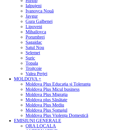
Hîrtop
Ialpujeni
Ivanovca Nouă
Javgur
Gura Galbenei
Lipoveni
Mihailovca
Porumbrei
Sagaidac
Satul Nou
Selemet
Suric
Topala
Troițcoie
Valea Perjei
MOLDOVA +
Moldova Plus Educația și Toleranța
Moldova Plus Micul business
Moldova Plus Migrația
Moldova plus Sănătate
Moldova Plus Mediu
Moldova Plus Șomajul
Moldova Plus Violența Domestică
EMISIUNI GENERALE
ORA LOCALA