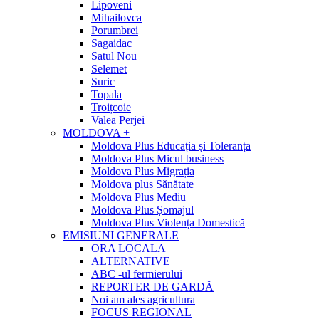
Lipoveni
Mihailovca
Porumbrei
Sagaidac
Satul Nou
Selemet
Suric
Topala
Troițcoie
Valea Perjei
MOLDOVA +
Moldova Plus Educația și Toleranța
Moldova Plus Micul business
Moldova Plus Migrația
Moldova plus Sănătate
Moldova Plus Mediu
Moldova Plus Șomajul
Moldova Plus Violența Domestică
EMISIUNI GENERALE
ORA LOCALA
ALTERNATIVE
ABC -ul fermierului
REPORTER DE GARDĂ
Noi am ales agricultura
FOCUS REGIONAL