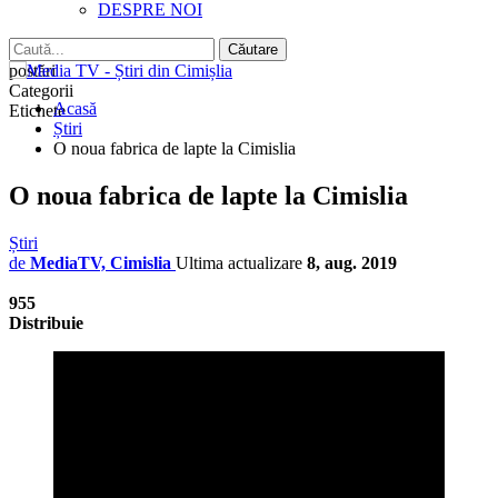
DESPRE NOI
postări
Categorii
Acasă
Etichete
Știri
O noua fabrica de lapte la Cimislia
O noua fabrica de lapte la Cimislia
Știri
de
MediaTV, Cimislia
Ultima actualizare
8, aug. 2019
955
Distribuie