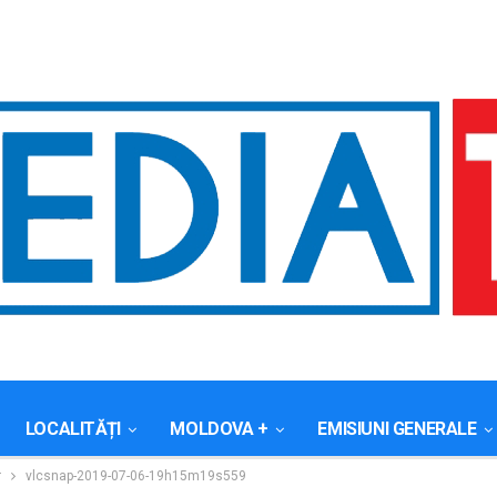
LOCALITĂȚI
MOLDOVA +
EMISIUNI GENERALE
r
vlcsnap-2019-07-06-19h15m19s559