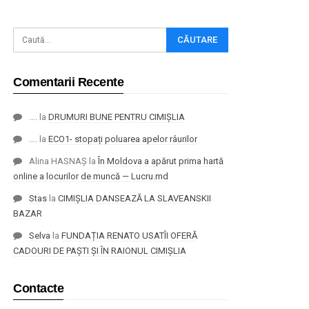
Comentarii Recente
....
la
DRUMURI BUNE PENTRU CIMIȘLIA
....
la
ECO1- stopați poluarea apelor râurilor
Alina HASNAȘ
la
În Moldova a apărut prima hartă
online a locurilor de muncă — Lucru.md
Stas
la
CIMIȘLIA DANSEAZĂ LA SLAVEANSKII
BAZAR
Selva
la
FUNDAȚIA RENATO USATÎI OFERĂ
CADOURI DE PAȘTI ȘI ÎN RAIONUL CIMIȘLIA
Contacte