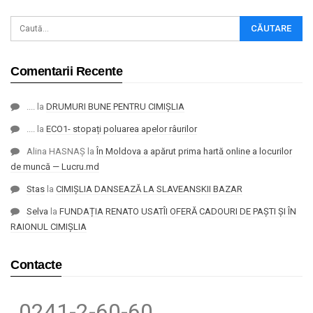
Comentarii Recente
....
la
DRUMURI BUNE PENTRU CIMIȘLIA
....
la
ECO1- stopați poluarea apelor râurilor
Alina HASNAȘ
la
În Moldova a apărut prima hartă online a locurilor
de muncă — Lucru.md
Stas
la
CIMIȘLIA DANSEAZĂ LA SLAVEANSKII BAZAR
Selva
la
FUNDAȚIA RENATO USATÎI OFERĂ CADOURI DE PAȘTI ȘI ÎN
RAIONUL CIMIȘLIA
Contacte
0241-2-60-60