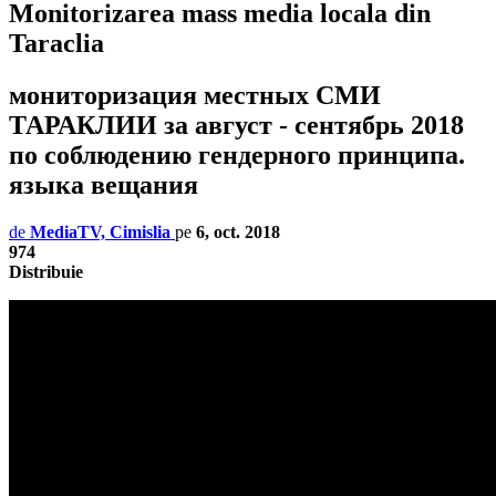
Monitorizarea mass media locala din
Taraclia
мониторизация местных СМИ
ТАРАКЛИИ за август - сентябрь 2018
по соблюдению гендерного принципа.
языка вещания
de
MediaTV, Cimislia
pe
6, oct. 2018
974
Distribuie