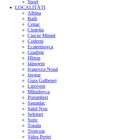
Sport
LOCALITĂȚI
Albina
Batîr
Cenac
Cimișlia
Ciucur Mingir
Codreni
Ecaterinovca
Gradiște
Hîrtop
Ialpujeni
Ivanovca Nouă
Javgur
Gura Galbenei
Lipoveni
Mihailovca
Porumbrei
Sagaidac
Satul Nou
Selemet
Suric
Topala
Troițcoie
Valea Perjei