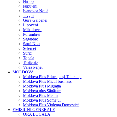
Hîrtop
Ialpujeni
Ivanovca Nouă
Javgur
Gura Galbenei
Lipoveni
Mihailovca
Porumbrei
Sagaidac
Satul Nou
Selemet
Suric
Topala
Troițcoie
Valea Perjei
MOLDOVA +
Moldova Plus Educația și Toleranța
Moldova Plus Micul business
Moldova Plus Migrația
Moldova plus Sănătate
Moldova Plus Mediu
Moldova Plus Șomajul
Moldova Plus Violența Domestică
EMISIUNI GENERALE
ORA LOCALA