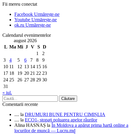
Fii mereu conectat
Facebook
Urmărește-ne
Youtube
Urmărește-ne
ok.ru
Urmărește-ne
Calendarul evenimentelor
august 2026
L
Ma
Mi
J
V
S
D
1
2
3
4
5
6
7
8
9
10
11
12
13
14
15
16
17
18
19
20
21
22
23
24
25
26
27
28
29
30
31
« iul.
Comentarii recente
....
la
DRUMURI BUNE PENTRU CIMIȘLIA
....
la
ECO1- stopați poluarea apelor râurilor
Alina HASNAȘ
la
În Moldova a apărut prima hartă online a
locurilor de muncă — Lucru.md