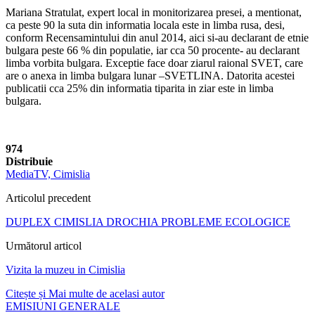
Mariana Stratulat, expert local in monitorizarea presei, a mentionat,
ca peste 90 la suta din informatia locala este in limba rusa, desi,
conform Recensamintului din anul 2014, aici si-au declarant de etnie
bulgara peste 66 % din populatie, iar cca 50 procente- au declarant
limba vorbita bulgara. Exceptie face doar ziarul raional SVET, care
are o anexa in limba bulgara lunar –SVETLINA. Datorita acestei
publicatii cca 25% din informatia tiparita in ziar este in limba
bulgara.
974
Distribuie
MediaTV, Cimislia
Articolul precedent
DUPLEX CIMISLIA DROCHIA PROBLEME ECOLOGICE
Următorul articol
Vizita la muzeu in Cimislia
Citește și
Mai multe de acelasi autor
EMISIUNI GENERALE