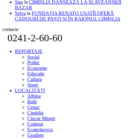
Stas
la
CIMIȘLIA DANSEAZĂ LA SLAVEANSKII
BAZAR
Selva
la
FUNDAȚIA RENATO USATÎI OFERĂ
CADOURI DE PAȘTI ȘI ÎN RAIONUL CIMIȘLIA
contacte
0241-2-60-60
REPORTAJE
Social
Politic
Economie
Educatie
Cultura
Sport
LOCALITĂȚI
Albina
Batîr
Cenac
Cimișlia
Ciucur Mingir
Codreni
Ecaterinovca
Gradiște