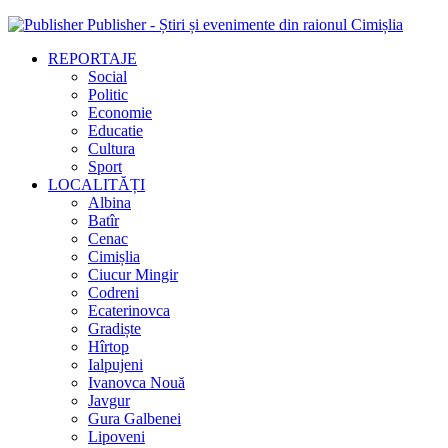
Publisher - Știri și evenimente din raionul Cimișlia
REPORTAJE
Social
Politic
Economie
Educatie
Cultura
Sport
LOCALITĂȚI
Albina
Batîr
Cenac
Cimișlia
Ciucur Mingir
Codreni
Ecaterinovca
Gradiște
Hîrtop
Ialpujeni
Ivanovca Nouă
Javgur
Gura Galbenei
Lipoveni