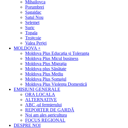
Mihailovca
Porumbrei
Sagaidac
Satul Nou
Selemet
Suric
Topala
Troițcoie
Valea Perjei
MOLDOVA +
Moldova Plus Educația și Toleranța
Moldova Plus Micul business
Moldova Plus Migrația
Moldova plus Sănătate
Moldova Plus Mediu
Moldova Plus Șomajul
Moldova Plus Violența Domestică
EMISIUNI GENERALE
ORA LOCALA
ALTERNATIVE
ABC -ul fermierului
REPORTER DE GARDĂ
Noi am ales agricultura
FOCUS REGIONAL
DESPRE NOI