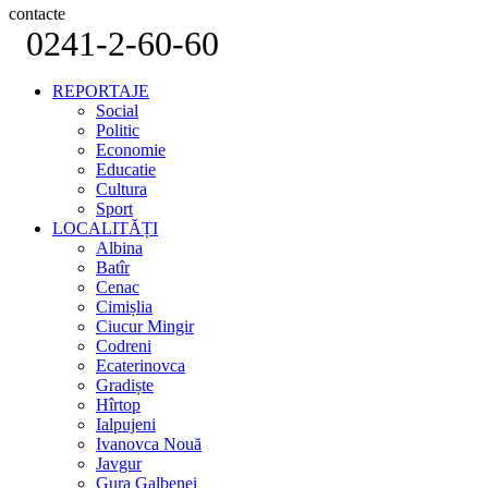
contacte
0241-2-60-60
REPORTAJE
Social
Politic
Economie
Educatie
Cultura
Sport
LOCALITĂȚI
Albina
Batîr
Cenac
Cimișlia
Ciucur Mingir
Codreni
Ecaterinovca
Gradiște
Hîrtop
Ialpujeni
Ivanovca Nouă
Javgur
Gura Galbenei