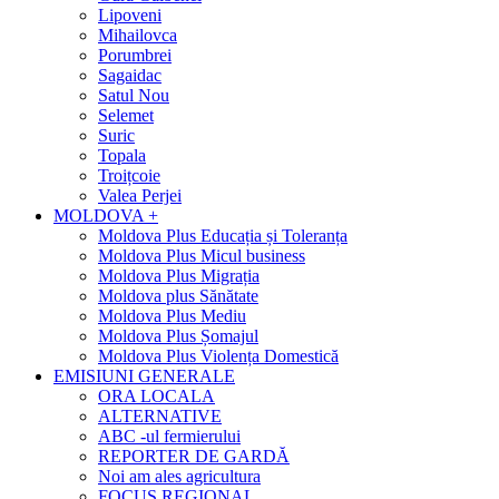
Lipoveni
Mihailovca
Porumbrei
Sagaidac
Satul Nou
Selemet
Suric
Topala
Troițcoie
Valea Perjei
MOLDOVA +
Moldova Plus Educația și Toleranța
Moldova Plus Micul business
Moldova Plus Migrația
Moldova plus Sănătate
Moldova Plus Mediu
Moldova Plus Șomajul
Moldova Plus Violența Domestică
EMISIUNI GENERALE
ORA LOCALA
ALTERNATIVE
ABC -ul fermierului
REPORTER DE GARDĂ
Noi am ales agricultura
FOCUS REGIONAL