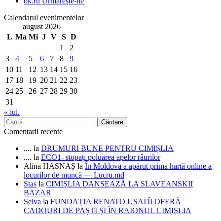
ok.ru
Urmărește-ne
Calendarul evenimentelor
august 2026
L
Ma
Mi
J
V
S
D
1
2
3
4
5
6
7
8
9
10
11
12
13
14
15
16
17
18
19
20
21
22
23
24
25
26
27
28
29
30
31
« iul.
Comentarii recente
....
la
DRUMURI BUNE PENTRU CIMIȘLIA
....
la
ECO1- stopați poluarea apelor râurilor
Alina HASNAȘ
la
În Moldova a apărut prima hartă online a
locurilor de muncă — Lucru.md
Stas
la
CIMIȘLIA DANSEAZĂ LA SLAVEANSKII
BAZAR
Selva
la
FUNDAȚIA RENATO USATÎI OFERĂ
CADOURI DE PAȘTI ȘI ÎN RAIONUL CIMIȘLIA