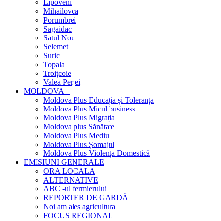
Lipoveni
Mihailovca
Porumbrei
Sagaidac
Satul Nou
Selemet
Suric
Topala
Troițcoie
Valea Perjei
MOLDOVA +
Moldova Plus Educația și Toleranța
Moldova Plus Micul business
Moldova Plus Migrația
Moldova plus Sănătate
Moldova Plus Mediu
Moldova Plus Șomajul
Moldova Plus Violența Domestică
EMISIUNI GENERALE
ORA LOCALA
ALTERNATIVE
ABC -ul fermierului
REPORTER DE GARDĂ
Noi am ales agricultura
FOCUS REGIONAL