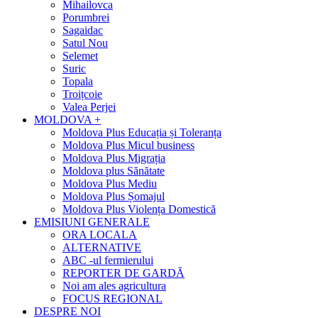
Mihailovca
Porumbrei
Sagaidac
Satul Nou
Selemet
Suric
Topala
Troițcoie
Valea Perjei
MOLDOVA +
Moldova Plus Educația și Toleranța
Moldova Plus Micul business
Moldova Plus Migrația
Moldova plus Sănătate
Moldova Plus Mediu
Moldova Plus Șomajul
Moldova Plus Violența Domestică
EMISIUNI GENERALE
ORA LOCALA
ALTERNATIVE
ABC -ul fermierului
REPORTER DE GARDĂ
Noi am ales agricultura
FOCUS REGIONAL
DESPRE NOI