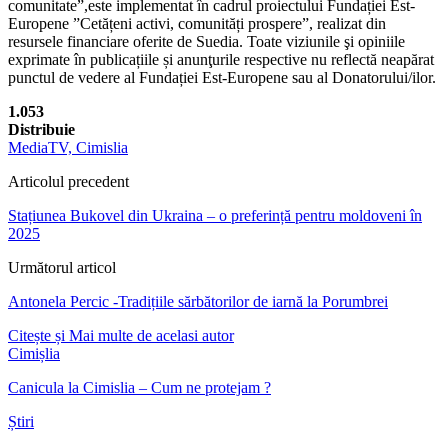
comunitate”,este implementat în cadrul proiectului Fundației Est-
Europene ”Cetățeni activi, comunități prospere”, realizat din
resursele financiare oferite de Suedia. Toate viziunile şi opiniile
exprimate în publicațiile și anunţurile respective nu reflectă neapărat
punctul de vedere al Fundației Est-Europene sau al Donatorului/ilor.
1.053
Distribuie
MediaTV, Cimislia
Articolul precedent
Stațiunea Bukovel din Ukraina – o preferință pentru moldoveni în
2025
Următorul articol
Antonela Percic -Tradițiile sărbătorilor de iarnă la Porumbrei
Citește și
Mai multe de acelasi autor
Cimișlia
Canicula la Cimislia – Cum ne protejam ?
Știri