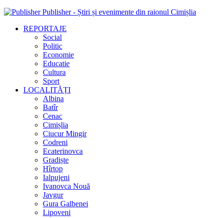
Publisher - Știri și evenimente din raionul Cimișlia
REPORTAJE
Social
Politic
Economie
Educatie
Cultura
Sport
LOCALITĂȚI
Albina
Batîr
Cenac
Cimișlia
Ciucur Mingir
Codreni
Ecaterinovca
Gradiște
Hîrtop
Ialpujeni
Ivanovca Nouă
Javgur
Gura Galbenei
Lipoveni