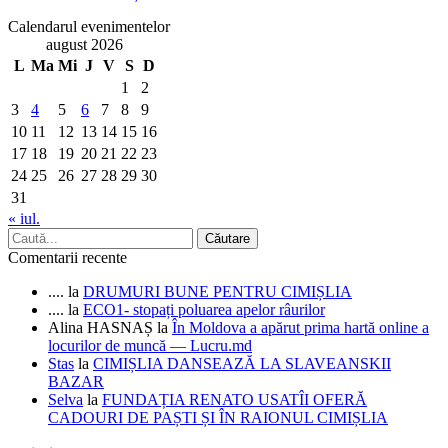
Calendarul evenimentelor
august 2026
L
Ma
Mi
J
V
S
D
1
2
3
4
5
6
7
8
9
10
11
12
13
14
15
16
17
18
19
20
21
22
23
24
25
26
27
28
29
30
31
« iul.
Comentarii recente
....
la
DRUMURI BUNE PENTRU CIMIȘLIA
....
la
ECO1- stopați poluarea apelor râurilor
Alina HASNAȘ
la
În Moldova a apărut prima hartă online a
locurilor de muncă — Lucru.md
Stas
la
CIMIȘLIA DANSEAZĂ LA SLAVEANSKII
BAZAR
Selva
la
FUNDAȚIA RENATO USATÎI OFERĂ
CADOURI DE PAȘTI ȘI ÎN RAIONUL CIMIȘLIA