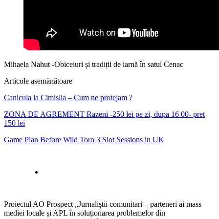
Mihaela Nahut -Obiceiuri și tradiții de iarnă în satul Cenac
Articole asemănătoare
Canicula la Cimislia – Cum ne protejam ?
ZONA DE AGREMENT Razeni -250 lei pe zi, dupa 16 00- pret
150 lei
Game Plan Before Wild Toro 3 Slot Sessions in UK
Proiectul AO Prospect „Jurnaliștii comunitari – parteneri ai mass
mediei locale și APL în soluționarea problemelor din