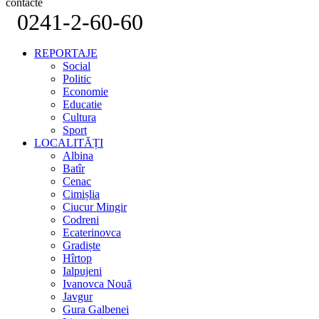
contacte
0241-2-60-60
REPORTAJE
Social
Politic
Economie
Educatie
Cultura
Sport
LOCALITĂȚI
Albina
Batîr
Cenac
Cimișlia
Ciucur Mingir
Codreni
Ecaterinovca
Gradiște
Hîrtop
Ialpujeni
Ivanovca Nouă
Javgur
Gura Galbenei