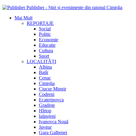
Publisher - Știri și evenimente din raionul Cimișlia
Mai Mult
REPORTAJE
Social
Politic
Economie
Educatie
Cultura
Sport
LOCALITĂȚI
Albina
Batîr
Cenac
Cimișlia
Ciucur Mingir
Codreni
Ecaterinovca
Gradiște
Hîrtop
Ialpujeni
Ivanovca Nouă
Javgur
Gura Galbenei