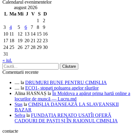
Calendarul evenimentelor
august 2026
L
Ma
Mi
J
V
S
D
1
2
3
4
5
6
7
8
9
10
11
12
13
14
15
16
17
18
19
20
21
22
23
24
25
26
27
28
29
30
31
« iul.
Comentarii recente
....
la
DRUMURI BUNE PENTRU CIMIȘLIA
....
la
ECO1- stopați poluarea apelor râurilor
Alina HASNAȘ
la
În Moldova a apărut prima hartă online a
locurilor de muncă — Lucru.md
Stas
la
CIMIȘLIA DANSEAZĂ LA SLAVEANSKII
BAZAR
Selva
la
FUNDAȚIA RENATO USATÎI OFERĂ
CADOURI DE PAȘTI ȘI ÎN RAIONUL CIMIȘLIA
contacte