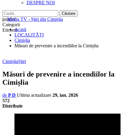
DESPRE NOI
postări
Categorii
Acasă
Etichete
LOCALITĂȚI
Cimișlia
Măsuri de prevenire a incendiilor la Cimișlia
Cimișlia
Știri
Măsuri de prevenire a incendiilor la
Cimișlia
de
P D
Ultima actualizare
29, ian. 2026
572
Distribuie