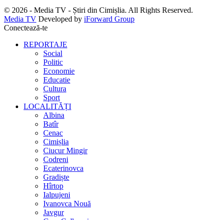
© 2026 - Media TV - Știri din Cimișlia. All Rights Reserved.
Media TV
Developed by
iForward Group
Conectează-te
REPORTAJE
Social
Politic
Economie
Educatie
Cultura
Sport
LOCALITĂȚI
Albina
Batîr
Cenac
Cimișlia
Ciucur Mingir
Codreni
Ecaterinovca
Gradiște
Hîrtop
Ialpujeni
Ivanovca Nouă
Javgur