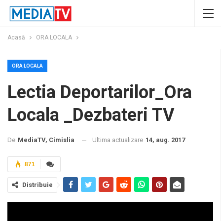
Acasă
ORA LOCALA
ORA LOCALA
Lectia Deportarilor_Ora
Locala _Dezbateri TV
Ultima actualizare
14, aug. 2017
De
MediaTV, Cimislia
871
Distribuie