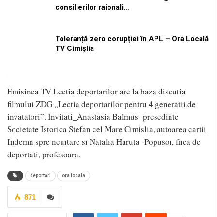
consilierilor raionali…
Toleranță zero corupției în APL – Ora Locală
TV Cimișlia
Emisinea TV Lectia deportarilor are la baza discutia
filmului ZDG „Lectia deportarilor pentru 4 generatii de
invatatori”. Invitati_Anastasia Balmus- presedinte
Societate Istorica Stefan cel Mare Cimislia, autoarea cartii
Indemn spre neuitare si Natalia Haruta -Popusoi, fiica de
deportati, profesoara.
deportari
ora locala
871