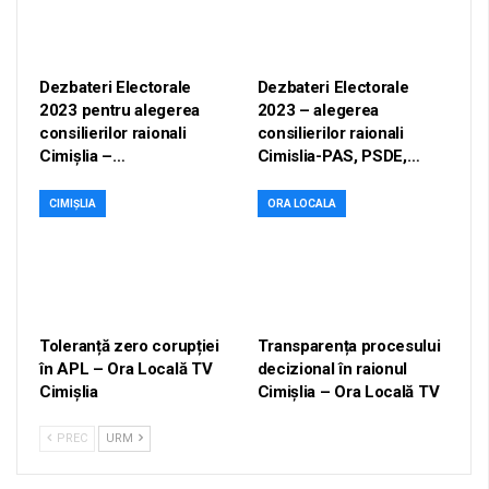
Dezbateri Electorale
Dezbateri Electorale
2023 pentru alegerea
2023 – alegerea
consilierilor raionali
consilierilor raionali
Cimișlia –…
Cimislia-PAS, PSDE,…
CIMIȘLIA
ORA LOCALA
Toleranță zero corupției
Transparența procesului
în APL – Ora Locală TV
decizional în raionul
Cimișlia
Cimișlia – Ora Locală TV
PREC
URM