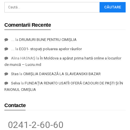
Comentarii Recente
....
la
DRUMURI BUNE PENTRU CIMIȘLIA
....
la
ECO1- stopați poluarea apelor râurilor
Alina HASNAȘ
la
În Moldova a apărut prima hartă online a locurilor
de muncă — Lucru.md
Stas
la
CIMIȘLIA DANSEAZĂ LA SLAVEANSKII BAZAR
Selva
la
FUNDAȚIA RENATO USATÎI OFERĂ CADOURI DE PAȘTI ȘI ÎN
RAIONUL CIMIȘLIA
Contacte
0241-2-60-60