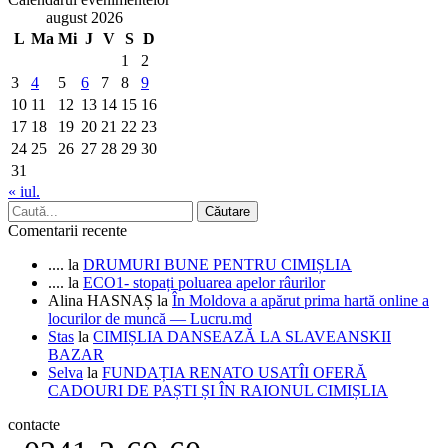
august 2026
L
Ma
Mi
J
V
S
D
1
2
3
4
5
6
7
8
9
10
11
12
13
14
15
16
17
18
19
20
21
22
23
24
25
26
27
28
29
30
31
« iul.
Comentarii recente
....
la
DRUMURI BUNE PENTRU CIMIȘLIA
....
la
ECO1- stopați poluarea apelor râurilor
Alina HASNAȘ
la
În Moldova a apărut prima hartă online a
locurilor de muncă — Lucru.md
Stas
la
CIMIȘLIA DANSEAZĂ LA SLAVEANSKII
BAZAR
Selva
la
FUNDAȚIA RENATO USATÎI OFERĂ
CADOURI DE PAȘTI ȘI ÎN RAIONUL CIMIȘLIA
contacte