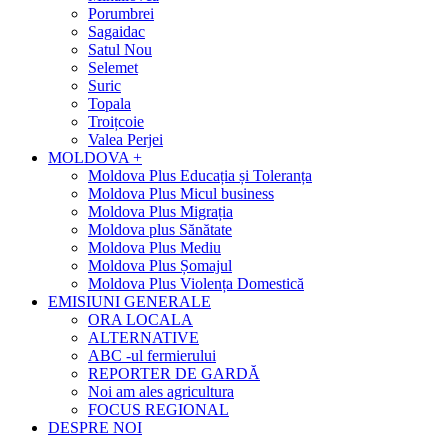
Porumbrei
Sagaidac
Satul Nou
Selemet
Suric
Topala
Troițcoie
Valea Perjei
MOLDOVA +
Moldova Plus Educația și Toleranța
Moldova Plus Micul business
Moldova Plus Migrația
Moldova plus Sănătate
Moldova Plus Mediu
Moldova Plus Șomajul
Moldova Plus Violența Domestică
EMISIUNI GENERALE
ORA LOCALA
ALTERNATIVE
ABC -ul fermierului
REPORTER DE GARDĂ
Noi am ales agricultura
FOCUS REGIONAL
DESPRE NOI