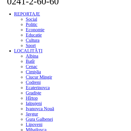
0241-2-60-60
REPORTAJE
Social
Politic
Economie
Educatie
Cultura
Sport
LOCALITĂȚI
Albina
Batîr
Cenac
Cimișlia
Ciucur Mingir
Codreni
Ecaterinovca
Gradiște
Hîrtop
Ialpujeni
Ivanovca Nouă
Javgur
Gura Galbenei
Lipoveni
Mihailovca