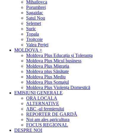
Mihailovca
Porumbrei
Sagaidac
Satul Nou
Selemet
Suric
Topala
Troițcoie
Valea Perjei
MOLDOVA +
Moldova Plus Educația și Toleranța
Moldova Plus Micul business
Moldova Plus Migrația
Moldova plus Sănătate
Moldova Plus Mediu
Moldova Plus Șomajul
Moldova Plus Violența Domestică
EMISIUNI GENERALE
ORA LOCALA
ALTERNATIVE
ABC -ul fermierului
REPORTER DE GARDĂ
Noi am ales agricultura
FOCUS REGIONAL
DESPRE NOI