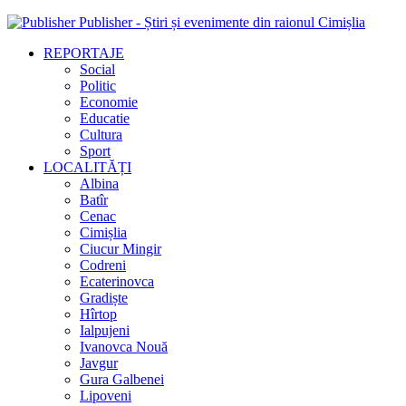
Publisher - Știri și evenimente din raionul Cimișlia
REPORTAJE
Social
Politic
Economie
Educatie
Cultura
Sport
LOCALITĂȚI
Albina
Batîr
Cenac
Cimișlia
Ciucur Mingir
Codreni
Ecaterinovca
Gradiște
Hîrtop
Ialpujeni
Ivanovca Nouă
Javgur
Gura Galbenei
Lipoveni