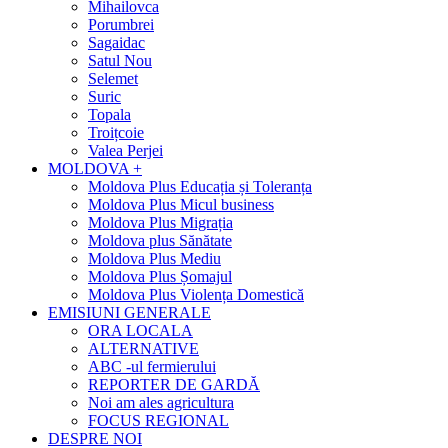
Mihailovca
Porumbrei
Sagaidac
Satul Nou
Selemet
Suric
Topala
Troițcoie
Valea Perjei
MOLDOVA +
Moldova Plus Educația și Toleranța
Moldova Plus Micul business
Moldova Plus Migrația
Moldova plus Sănătate
Moldova Plus Mediu
Moldova Plus Șomajul
Moldova Plus Violența Domestică
EMISIUNI GENERALE
ORA LOCALA
ALTERNATIVE
ABC -ul fermierului
REPORTER DE GARDĂ
Noi am ales agricultura
FOCUS REGIONAL
DESPRE NOI