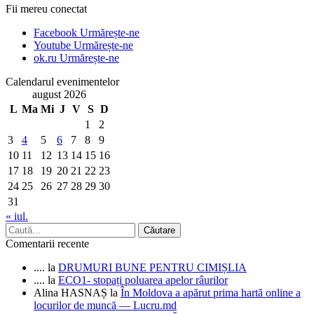
Fii mereu conectat
Facebook
Urmărește-ne
Youtube
Urmărește-ne
ok.ru
Urmărește-ne
Calendarul evenimentelor
august 2026
L
Ma
Mi
J
V
S
D
1
2
3
4
5
6
7
8
9
10
11
12
13
14
15
16
17
18
19
20
21
22
23
24
25
26
27
28
29
30
31
« iul.
Comentarii recente
....
la
DRUMURI BUNE PENTRU CIMIȘLIA
....
la
ECO1- stopați poluarea apelor râurilor
Alina HASNAȘ
la
În Moldova a apărut prima hartă online a
locurilor de muncă — Lucru.md