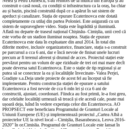
Nelea și Petru Durlescu, s-au reintors de la muncă din Europa și au
construit o casă nouă, cu condiții si infrastructura ca la oraș, ba chiar
au și bazin, piscină construită după ce a apărut în sat sistem de
apeduct și canalizare. Stația de epurare Ecaterinovca este dotată
completamente cu utilaj din partea Poloniei. Este asigurată cu un
sistem de supraveghere video. Stația este îngrădită și iluminată.
Aflată nu departe de traseul național Chișinău- Cimișlia, unii cred că
este vorba de un stadion iluminat noaptea. Stația de epurare
Ecaterinovca este data în expluatare din anul 2014. În total din
diferite motive, inclusiv organizatorice, financiare, stația s-a construit
pe parcursul a cca 6 ani, dar e încă nevoie de finisat unele lucruri
precum ar fi terenul aferent și drumul de acces. Proiectul stației este
prevăzut pentru un volum de ape riziduale de trei ori mai mare decît
poate deversa satul Ecaterinovca. Este o stație de tip regional și ar
putea să se conecteze la ea și localitățile învecinate- Valea Perjei,
Gradiște s.a.Deja unele proiecte de acest fel au început să fie
implementate. Pentru construcția stației de epurare a satului
Ecaterinovca a fost nevoie de cca 6 mln lei și cca 6 ani de
constructii, ajustari, coordonari. Fiindca au fost primii, le-a fost greu,
dar celelalte localități urmează să treacă și ele acestă cale, poate mai
ușoară deja, luînd în vedere experiața celor din Ecaterinovca. AO
PROPSECT este beneficiara Programului de Granturi Locale al
Uniunii Europene (UE) și implementează proiectul „Cartea Albă a
proiectelor UE la nivel local – Cimișlia, Basarabeasca, Leova 2016-
2020” în or.Cimislia. Programul de Granturi Locale este lansat în