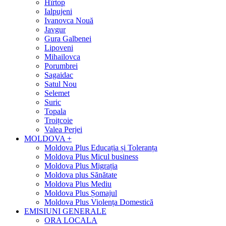
Hîrtop
Ialpujeni
Ivanovca Nouă
Javgur
Gura Galbenei
Lipoveni
Mihailovca
Porumbrei
Sagaidac
Satul Nou
Selemet
Suric
Topala
Troițcoie
Valea Perjei
MOLDOVA +
Moldova Plus Educația și Toleranța
Moldova Plus Micul business
Moldova Plus Migrația
Moldova plus Sănătate
Moldova Plus Mediu
Moldova Plus Șomajul
Moldova Plus Violența Domestică
EMISIUNI GENERALE
ORA LOCALA