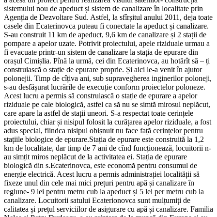
sistemului nou de apeduct și sistem de canalizare în localitate prin
Agenția de Dezvoltare Sud. Astfel, la sfîrșitul anului 2011, deja toate
casele din Ecaterinovca puteau fi conectate la apeduct și canalizare.
S-au construit 11 km de apeduct, 9,6 km de canalizare și 2 stații de
pompare a apelor uzate. Potrivit proiectului, apele riziduale urmau a
fi evacuate printr-un sistem de canalizare la stația de epurare din
orașul Cimișlia. Pînă la urmă, cei din Ecaterinovca, au hotărît să – ți
construiască o stație de epurare proprie. Și aici le-a venit în ajutor
polonejii. Timp de cîțiva ani, sub supravegherea inginerilor poloneji,
s-au desfășurat lucrările de execuție conform proiectelor poloneze.
Acest lucru a permis să construiască o stație de epurare a apelor
riziduale pe cale biologică, astfel ca să nu se simtă mirosul neplăcut,
care apare la astfel de stații uneori. S-a respectat toate cerințele
proiectului, chiar și nisipul folosit la curățarea apelor riziduale, a fost
adus special, fiindca nisipul obișnuit nu face față cerințelor pentru
stațiile biologice de epurare.Stația de epurare este construită la 1,2
km de localitate, dar timp de 7 ani de cînd funcționează, locuitorii n-
au simțit miros neplăcut de la activitatea ei. Stația de epurare
biologică din s.Ecaterinovca, este economă pentru consumul de
energie electrică. Acest lucru a permis administrației localității să
fixeze unul din cele mai mici prețuri pentru apă și canalizare în
regiune- 9 lei pentru metru cub la apeduct și 5 lei per metru cub la
canalizare. Locuitorii satului Ecaterionovca sunt mulțumiți de
calitatea și prețul serviciilor de asigurare cu apă și canalizare. Familia