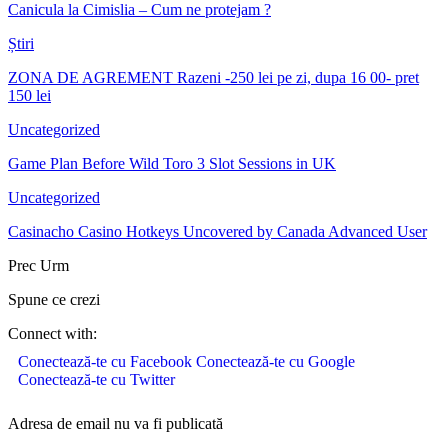
Canicula la Cimislia – Cum ne protejam ?
Știri
ZONA DE AGREMENT Razeni -250 lei pe zi, dupa 16 00- pret
150 lei
Uncategorized
Game Plan Before Wild Toro 3 Slot Sessions in UK
Uncategorized
Casinacho Casino Hotkeys Uncovered by Canada Advanced User
Prec
Urm
Spune ce crezi
Connect with:
Conectează-te cu Facebook
Conectează-te cu Google
Conectează-te cu Twitter
Adresa de email nu va fi publicată