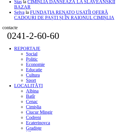
Stas
la
CIMIȘLIA DANSEAZĂ LA SLAVEANSKII
BAZAR
Selva
la
FUNDAȚIA RENATO USATÎI OFERĂ
CADOURI DE PAȘTI ȘI ÎN RAIONUL CIMIȘLIA
contacte
0241-2-60-60
REPORTAJE
Social
Politic
Economie
Educatie
Cultura
Sport
LOCALITĂȚI
Albina
Batîr
Cenac
Cimișlia
Ciucur Mingir
Codreni
Ecaterinovca
Gradiște