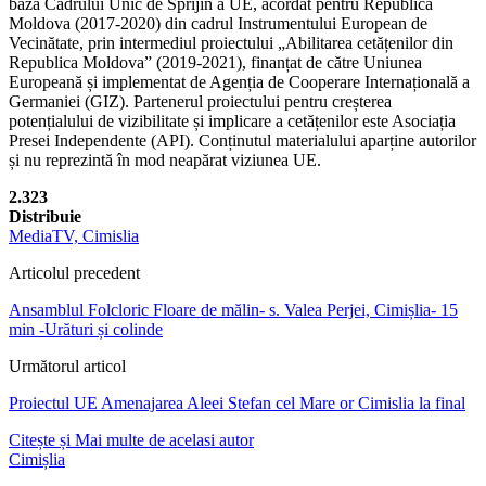
baza Cadrului Unic de Sprijin a UE, acordat pentru Republica
Moldova (2017-2020) din cadrul Instrumentului European de
Vecinătate, prin intermediul proiectului „Abilitarea cetățenilor din
Republica Moldova” (2019-2021), finanțat de către Uniunea
Europeană și implementat de Agenția de Cooperare Internațională a
Germaniei (GIZ). Partenerul proiectului pentru creșterea
potențialului de vizibilitate și implicare a cetățenilor este Asociația
Presei Independente (API). Conținutul materialului aparține autorilor
și nu reprezintă în mod neapărat viziunea UE.
2.323
Distribuie
MediaTV, Cimislia
Articolul precedent
Ansamblul Folcloric Floare de mălin- s. Valea Perjei, Cimișlia- 15
min -Urături și colinde
Următorul articol
Proiectul UE Amenajarea Aleei Stefan cel Mare or Cimislia la final
Citește și
Mai multe de acelasi autor
Cimișlia