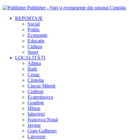
Publisher - Știri și evenimente din raionul Cimișlia
REPORTAJE
Social
Politic
Economie
Educatie
Cultura
Sport
LOCALITĂȚI
Albina
Batîr
Cenac
Cimișlia
Ciucur Mingir
Codreni
Ecaterinovca
Gradiște
Hîrtop
Ialpujeni
Ivanovca Nouă
Javgur
Gura Galbenei
Lipoveni