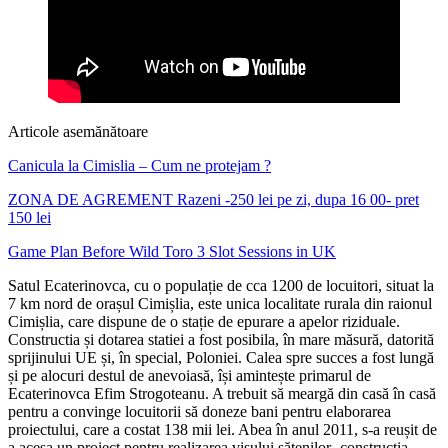
Articole asemănătoare
Canicula la Cimislia – Cum ne protejam ?
ZONA DE AGREMENT Razeni -250 lei pe zi, dupa 16 00- pret
150 lei
Game Plan Before Wild Toro 3 Slot Sessions in UK
Satul Ecaterinovca, cu o populație de cca 1200 de locuitori, situat la
7 km nord de orașul Cimișlia, este unica localitate rurala din raionul
Cimișlia, care dispune de o stație de epurare a apelor riziduale.
Constructia și dotarea statiei a fost posibila, în mare măsură, datorită
sprijinului UE și, în special, Poloniei. Calea spre succes a fost lungă
și pe alocuri destul de anevoiasă, își amintește primarul de
Ecaterinovca Efim Strogoteanu. A trebuit să meargă din casă în casă
pentru a convinge locuitorii să doneze bani pentru elaborarea
proiectului, care a costat 138 mii lei. Abea în anul 2011, s-a reușit de
a acesa un proiect pentru realizarea visului sătenilor- construcția