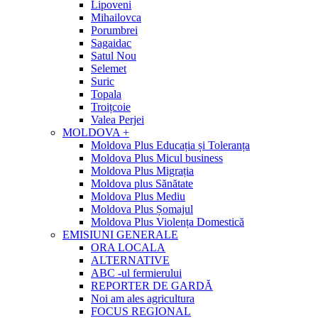
Lipoveni
Mihailovca
Porumbrei
Sagaidac
Satul Nou
Selemet
Suric
Topala
Troițcoie
Valea Perjei
MOLDOVA +
Moldova Plus Educația și Toleranța
Moldova Plus Micul business
Moldova Plus Migrația
Moldova plus Sănătate
Moldova Plus Mediu
Moldova Plus Șomajul
Moldova Plus Violența Domestică
EMISIUNI GENERALE
ORA LOCALA
ALTERNATIVE
ABC -ul fermierului
REPORTER DE GARDĂ
Noi am ales agricultura
FOCUS REGIONAL