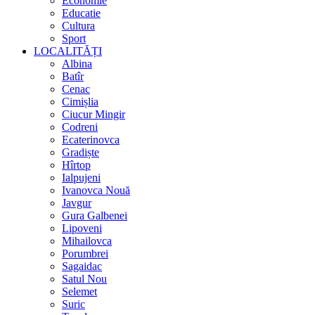
Economie
Educatie
Cultura
Sport
LOCALITĂȚI
Albina
Batîr
Cenac
Cimișlia
Ciucur Mingir
Codreni
Ecaterinovca
Gradiște
Hîrtop
Ialpujeni
Ivanovca Nouă
Javgur
Gura Galbenei
Lipoveni
Mihailovca
Porumbrei
Sagaidac
Satul Nou
Selemet
Suric