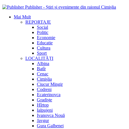
Publisher - Știri și evenimente din raionul Cimișlia
Mai Mult
REPORTAJE
Social
Politic
Economie
Educatie
Cultura
Sport
LOCALITĂȚI
Albina
Batîr
Cenac
Cimișlia
Ciucur Mingir
Codreni
Ecaterinovca
Gradiște
Hîrtop
Ialpujeni
Ivanovca Nouă
Javgur
Gura Galbenei