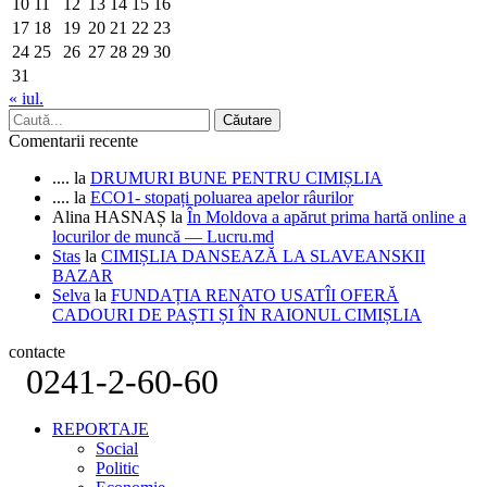
10
11
12
13
14
15
16
17
18
19
20
21
22
23
24
25
26
27
28
29
30
31
« iul.
Comentarii recente
....
la
DRUMURI BUNE PENTRU CIMIȘLIA
....
la
ECO1- stopați poluarea apelor râurilor
Alina HASNAȘ
la
În Moldova a apărut prima hartă online a
locurilor de muncă — Lucru.md
Stas
la
CIMIȘLIA DANSEAZĂ LA SLAVEANSKII
BAZAR
Selva
la
FUNDAȚIA RENATO USATÎI OFERĂ
CADOURI DE PAȘTI ȘI ÎN RAIONUL CIMIȘLIA
contacte
0241-2-60-60
REPORTAJE
Social
Politic