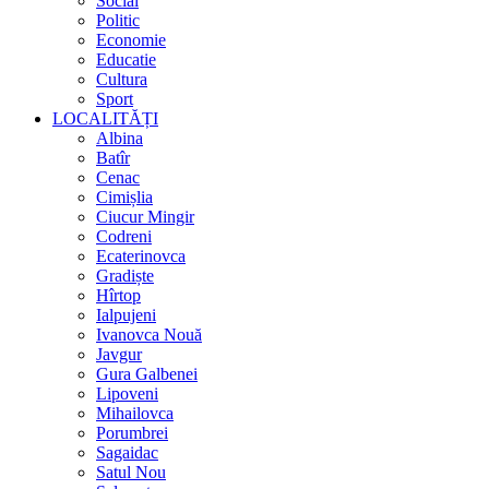
Social
Politic
Economie
Educatie
Cultura
Sport
LOCALITĂȚI
Albina
Batîr
Cenac
Cimișlia
Ciucur Mingir
Codreni
Ecaterinovca
Gradiște
Hîrtop
Ialpujeni
Ivanovca Nouă
Javgur
Gura Galbenei
Lipoveni
Mihailovca
Porumbrei
Sagaidac
Satul Nou