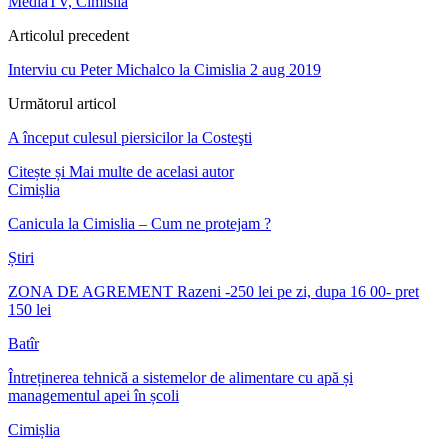
MediaTV, Cimislia
Articolul precedent
Interviu cu Peter Michalco la Cimislia 2 aug 2019
Următorul articol
A început culesul piersicilor la Costeşti
Citește și
Mai multe de acelasi autor
Cimișlia
Canicula la Cimislia – Cum ne protejam ?
Știri
ZONA DE AGREMENT Razeni -250 lei pe zi, dupa 16 00- pret
150 lei
Batîr
Întreținerea tehnică a sistemelor de alimentare cu apă și
managementul apei în școli
Cimișlia