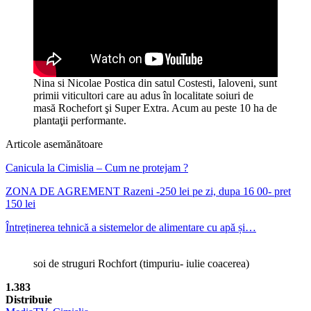
Nina si Nicolae Postica din satul Costesti, Ialoveni, sunt
primii viticultori care au adus în localitate soiuri de
masă Rochefort şi Super Extra. Acum au peste 10 ha de
plantaţii performante.
Articole asemănătoare
Canicula la Cimislia – Cum ne protejam ?
ZONA DE AGREMENT Razeni -250 lei pe zi, dupa 16 00- pret
150 lei
Întreținerea tehnică a sistemelor de alimentare cu apă și…
soi de struguri Rochfort (timpuriu- iulie coacerea)
1.383
Distribuie