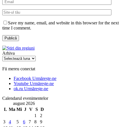
Save my name, email, and website in this browser for the next
time I comment.
Arhiva
Arhiva
Fii mereu conectat
Facebook
Urmărește-ne
Youtube
Urmărește-ne
ok.ru
Urmărește-ne
Calendarul evenimentelor
august 2026
L
Ma
Mi
J
V
S
D
1
2
3
4
5
6
7
8
9