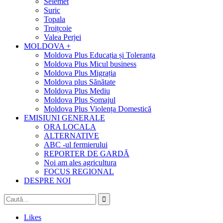
Selemet
Suric
Topala
Troițcoie
Valea Perjei
MOLDOVA +
Moldova Plus Educația și Toleranța
Moldova Plus Micul business
Moldova Plus Migrația
Moldova plus Sănătate
Moldova Plus Mediu
Moldova Plus Șomajul
Moldova Plus Violența Domestică
EMISIUNI GENERALE
ORA LOCALA
ALTERNATIVE
ABC -ul fermierului
REPORTER DE GARDĂ
Noi am ales agricultura
FOCUS REGIONAL
DESPRE NOI
Likes