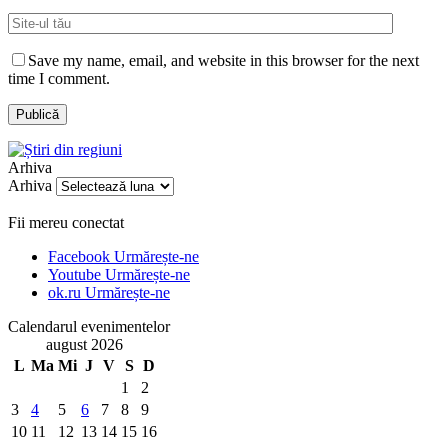
Save my name, email, and website in this browser for the next
time I comment.
Arhiva
Arhiva
Fii mereu conectat
Facebook
Urmărește-ne
Youtube
Urmărește-ne
ok.ru
Urmărește-ne
Calendarul evenimentelor
august 2026
L
Ma
Mi
J
V
S
D
1
2
3
4
5
6
7
8
9
10
11
12
13
14
15
16