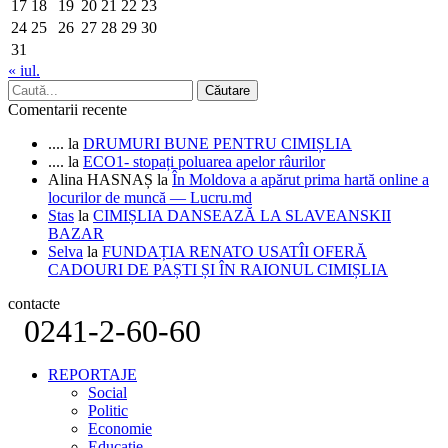
17
18
19
20
21
22
23
24
25
26
27
28
29
30
31
« iul.
Comentarii recente
....
la
DRUMURI BUNE PENTRU CIMIȘLIA
....
la
ECO1- stopați poluarea apelor râurilor
Alina HASNAȘ
la
În Moldova a apărut prima hartă online a
locurilor de muncă — Lucru.md
Stas
la
CIMIȘLIA DANSEAZĂ LA SLAVEANSKII
BAZAR
Selva
la
FUNDAȚIA RENATO USATÎI OFERĂ
CADOURI DE PAȘTI ȘI ÎN RAIONUL CIMIȘLIA
contacte
0241-2-60-60
REPORTAJE
Social
Politic
Economie
Educatie