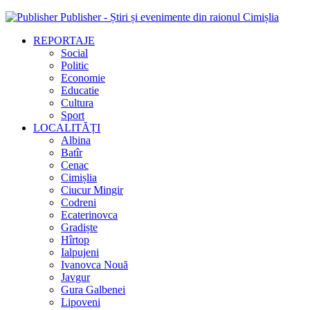
Publisher - Știri și evenimente din raionul Cimișlia
REPORTAJE
Social
Politic
Economie
Educatie
Cultura
Sport
LOCALITĂȚI
Albina
Batîr
Cenac
Cimișlia
Ciucur Mingir
Codreni
Ecaterinovca
Gradiște
Hîrtop
Ialpujeni
Ivanovca Nouă
Javgur
Gura Galbenei
Lipoveni