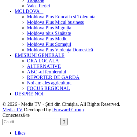
Troițcoie
Valea Perjei
MOLDOVA +
Moldova Plus Educația și Toleranța
Moldova Plus Micul business
Moldova Plus Migrația
Moldova plus Sănătate
Moldova Plus Mediu
Moldova Plus Șomajul
Moldova Plus Violența Domestică
EMISIUNI GENERALE
ORA LOCALA
ALTERNATIVE
ABC -ul fermierului
REPORTER DE GARDĂ
Noi am ales agricultura
FOCUS REGIONAL
DESPRE NOI
© 2026 - Media TV - Știri din Cimișlia. All Rights Reserved.
Media TV
Developed by
iForward Group
Conectează-te
Likes