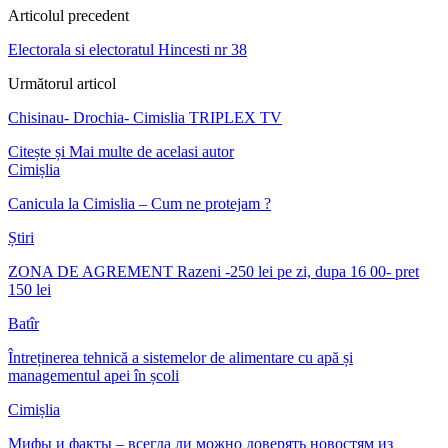
Articolul precedent
Electorala si electoratul Hincesti nr 38
Următorul articol
Chisinau- Drochia- Cimislia TRIPLEX TV
Citește și
Mai multe de acelasi autor
Cimișlia
Canicula la Cimislia – Cum ne protejam ?
Știri
ZONA DE AGREMENT Razeni -250 lei pe zi, dupa 16 00- pret
150 lei
Batîr
Întreținerea tehnică a sistemelor de alimentare cu apă și
managementul apei în școli
Cimișlia
Мифы и факты – всегда ли можно доверять новостям из