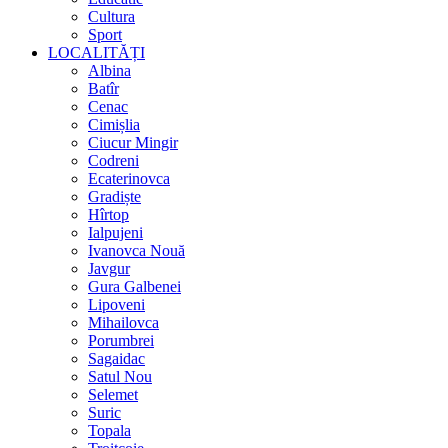
Cultura
Sport
LOCALITĂȚI
Albina
Batîr
Cenac
Cimișlia
Ciucur Mingir
Codreni
Ecaterinovca
Gradiște
Hîrtop
Ialpujeni
Ivanovca Nouă
Javgur
Gura Galbenei
Lipoveni
Mihailovca
Porumbrei
Sagaidac
Satul Nou
Selemet
Suric
Topala