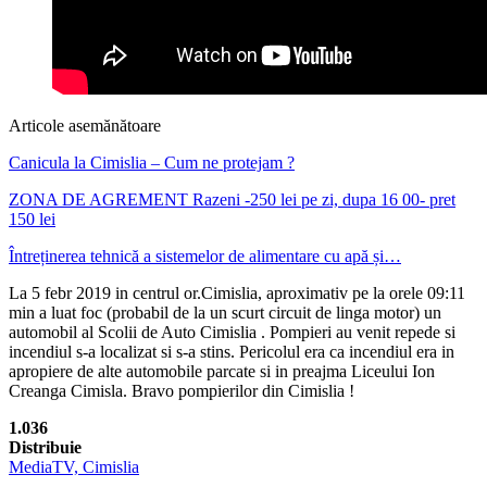
Articole asemănătoare
Canicula la Cimislia – Cum ne protejam ?
ZONA DE AGREMENT Razeni -250 lei pe zi, dupa 16 00- pret
150 lei
Întreținerea tehnică a sistemelor de alimentare cu apă și…
La 5 febr 2019 in centrul or.Cimislia, aproximativ pe la orele 09:11
min a luat foc (probabil de la un scurt circuit de linga motor) un
automobil al Scolii de Auto Cimislia . Pompieri au venit repede si
incendiul s-a localizat si s-a stins. Pericolul era ca incendiul era in
apropiere de alte automobile parcate si in preajma Liceului Ion
Creanga Cimisla. Bravo pompierilor din Cimislia !
1.036
Distribuie
MediaTV, Cimislia