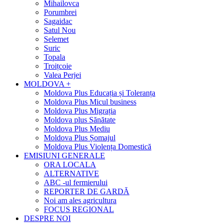
Mihailovca
Porumbrei
Sagaidac
Satul Nou
Selemet
Suric
Topala
Troițcoie
Valea Perjei
MOLDOVA +
Moldova Plus Educația și Toleranța
Moldova Plus Micul business
Moldova Plus Migrația
Moldova plus Sănătate
Moldova Plus Mediu
Moldova Plus Șomajul
Moldova Plus Violența Domestică
EMISIUNI GENERALE
ORA LOCALA
ALTERNATIVE
ABC -ul fermierului
REPORTER DE GARDĂ
Noi am ales agricultura
FOCUS REGIONAL
DESPRE NOI