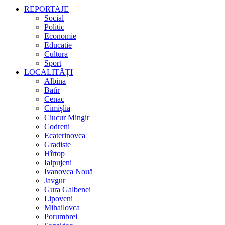
REPORTAJE
Social
Politic
Economie
Educatie
Cultura
Sport
LOCALITĂȚI
Albina
Batîr
Cenac
Cimișlia
Ciucur Mingir
Codreni
Ecaterinovca
Gradiște
Hîrtop
Ialpujeni
Ivanovca Nouă
Javgur
Gura Galbenei
Lipoveni
Mihailovca
Porumbrei