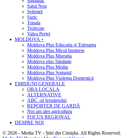
Sagaidac
Satul Nou
Selemet
Suric
Topala
Troițcoie
Valea Perjei
MOLDOVA +
Moldova Plus Educația și Toleranța
Moldova Plus Micul business
Moldova Plus Migrația
Moldova plus Sănătate
Moldova Plus Mediu
Moldova Plus Șomajul
Moldova Plus Violența Domestică
EMISIUNI GENERALE
ORA LOCALA
ALTERNATIVE
ABC -ul fermierului
REPORTER DE GARDĂ
Noi am ales agricultura
FOCUS REGIONAL
DESPRE NOI
© 2026 - Media TV - Știri din Cimișlia. All Rights Reserved.