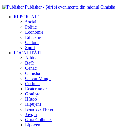
Publisher - Știri și evenimente din raionul Cimișlia
REPORTAJE
Social
Politic
Economie
Educatie
Cultura
Sport
LOCALITĂȚI
Albina
Batîr
Cenac
Cimișlia
Ciucur Mingir
Codreni
Ecaterinovca
Gradiște
Hîrtop
Ialpujeni
Ivanovca Nouă
Javgur
Gura Galbenei
Lipoveni