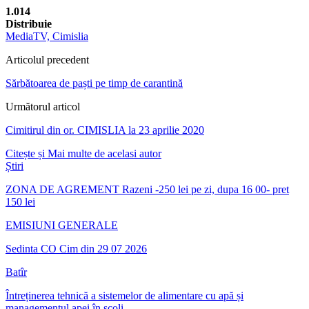
1.014
Distribuie
MediaTV, Cimislia
Articolul precedent
Sărbătoarea de paști pe timp de carantină
Următorul articol
Cimitirul din or. CIMISLIA la 23 aprilie 2020
Citește și
Mai multe de acelasi autor
Știri
ZONA DE AGREMENT Razeni -250 lei pe zi, dupa 16 00- pret
150 lei
EMISIUNI GENERALE
Sedinta CO Cim din 29 07 2026
Batîr
Întreținerea tehnică a sistemelor de alimentare cu apă și
managementul apei în școli