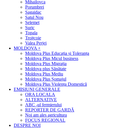
Mihailovca
Porumbrei
Sagaidac
Satul Nou
Selemet
Suric
Topala
Troițcoie
Valea Perjei
MOLDOVA +
Moldova Plus Educația și Toleranța
Moldova Plus Micul business
Moldova Plus Migrația
Moldova plus Sănătate
Moldova Plus Mediu
Moldova Plus Șomajul
Moldova Plus Violența Domestică
EMISIUNI GENERALE
ORA LOCALA
ALTERNATIVE
ABC -ul fermierului
REPORTER DE GARDĂ
Noi am ales agricultura
FOCUS REGIONAL
DESPRE NOI