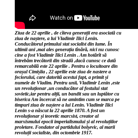
Ziua de 22 aprilie , de cîteva generații era asociată cu
ziua de naștere, a lui Vladimir Ilici Lenin.
Conducătorul primului stat socialist din lume. În
ultimii ani ,mai ales generația tînără, nici nu cunosc
cine a fost Vladimir Ilici Lenin . Am hotărît să
întrebăm trecătorii din stradă ,dacă cunosc ce dată
remarcabilă este 22 aprilie . Pentru o locuitoare din
orașul Cimișlia , 22 aprilie este ziua de nastere a
feciorului, care datorită acestui fapt, a primit și
numele de Vladim. Pentru unii, Vladimir Lenin ,este
un revoluționar ,un conducător al fostului stat
sovietic,iar pentru alții, un bandit sau un luptător cu
biserica Am încercat să ne amintim cum se marca pe
timpuri ziua de naștere a lui Lenin. Vladimir Ilici
Lenin s-a născut la 22 aprilie 1870. A fost un
revoluționar și teoretic marcsist, creator al
marxismului epocii imperialismului și al revoluțiilor
proletare. Fondator al partidului bolșevic, al marii
revoluții socialiste, din octombrie 1917.