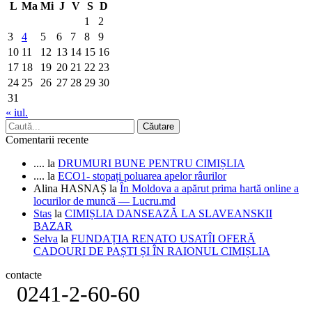
L
Ma
Mi
J
V
S
D
1
2
3
4
5
6
7
8
9
10
11
12
13
14
15
16
17
18
19
20
21
22
23
24
25
26
27
28
29
30
31
« iul.
Comentarii recente
....
la
DRUMURI BUNE PENTRU CIMIȘLIA
....
la
ECO1- stopați poluarea apelor râurilor
Alina HASNAȘ
la
În Moldova a apărut prima hartă online a
locurilor de muncă — Lucru.md
Stas
la
CIMIȘLIA DANSEAZĂ LA SLAVEANSKII
BAZAR
Selva
la
FUNDAȚIA RENATO USATÎI OFERĂ
CADOURI DE PAȘTI ȘI ÎN RAIONUL CIMIȘLIA
contacte
0241-2-60-60