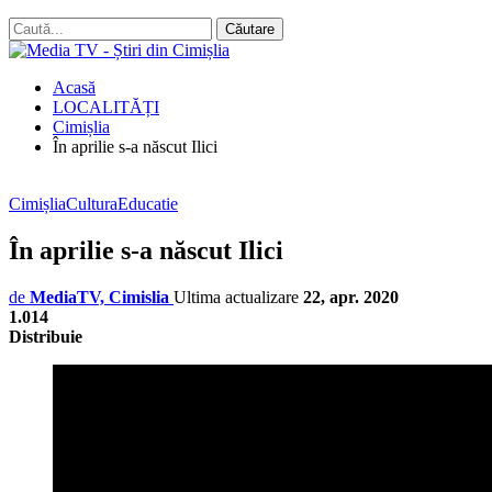
Acasă
LOCALITĂȚI
Cimișlia
În aprilie s-a născut Ilici
Cimișlia
Cultura
Educatie
În aprilie s-a născut Ilici
de
MediaTV, Cimislia
Ultima actualizare
22, apr. 2020
1.014
Distribuie